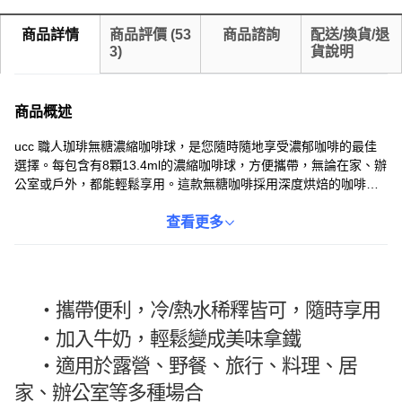
商品詳情
商品評價
(
53
商品諮詢
配送/換貨/退
3
)
貨說明
商品概述
ucc 職人珈琲無糖濃縮咖啡球，是您隨時隨地享受濃郁咖啡的最佳
選擇。每包含有8顆13.4ml的濃縮咖啡球，方便攜帶，無論在家、辦
公室或戶外，都能輕鬆享用。這款無糖咖啡採用深度烘焙的咖啡
豆，口感醇厚，風味濃郁，讓您在享受咖啡的同時，無需擔心糖分
攝入。只需將咖啡球加入冷水或熱水，即可快速調製出一杯美味的
查看更多
咖啡，簡單方便。無論您是喜歡黑咖啡的純粹，還是喜歡加入牛
奶、冰塊等調味，ucc 職人珈琲都能滿足您的味蕾。
・攜帶便利，冷/熱水稀釋皆可，隨時享用
・
加入牛奶，輕鬆變成美味拿鐵
・
適用於露營、野餐、旅行、料理、居
家、辦公室等多種場合