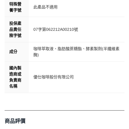
特殊營
此產品不適用
養字號
投保產
品責任
07字第062212A00210號 ​
險字號
咖啡萃取液、脂肪酸蔗糖酯、酵素製劑(半纖維素
成分
酶)
國內製
造商或
優仕咖啡股份有限公司
負責商
名稱
商品評價