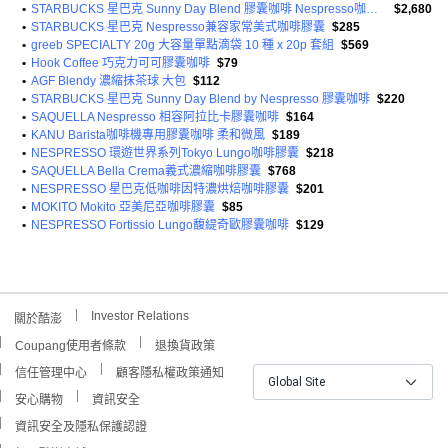
•
STARBUCKS 星巴克 Sunny Day Blend 膠囊咖啡 Nespresso咖啡機適用
$2,680
•
STARBUCKS 星巴克 Nespresso兼容家常美式咖啡膠囊
$285
•
greeb SPECIALTY 20g 大容量單點滴袋 10 種 x 20p 套組
$569
•
Hook Coffee 巧克力可可膠囊咖啡
$79
•
AGF Blendy 濃縮抹茶球 大包
$112
•
STARBUCKS 星巴克 Sunny Day Blend by Nespresso 膠囊咖啡
$220
•
SAQUELLA Nespresso 相容阿拉比卡膠囊咖啡
$164
•
KANU Barista咖啡機專用膠囊咖啡 柔和微風
$189
•
NESPRESSO 環遊世界系列Tokyo Lungo咖啡膠囊
$218
•
SAQUELLA Bella Crema義式濃縮咖啡膠囊
$768
•
NESPRESSO 星巴克低咖啡因特濃烘焙咖啡膠囊
$201
•
MOKITO Mokito 亞美尼亞咖啡膠囊
$85
•
NESPRESSO Fortissio Lungo馥緹奇歐膠囊咖啡
$129
Investor Relations
關於酷澎
Coupang使用者條款
退換貨政策
信任管理中心
顧客隱私權政策通知
Global Site
安心購物
資訊安全
資訊安全及隱私保護認證