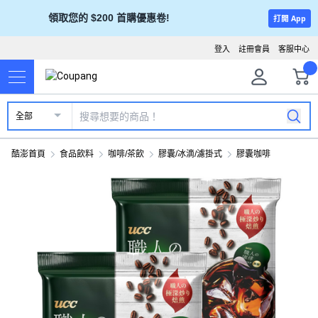
領取您的 $200 首購優惠卷!
打開 App
登入
註冊會員
客服中心
全部
酷澎首頁
食品飲料
咖啡/茶飲
膠囊/冰滴/濾掛式
膠囊咖啡