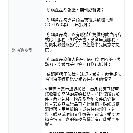
· 所購產品為報紙、期刊或雜誌；
· 所購產品為影音商品或電腦軟體（如
CD、DVD等）且已拆封；
· 所購產品為非以有形媒介提供的數位內容
或線上服務（如電子書、影音串流服務、
訂閱制軟體服務等）並經您事先同意才提
供；
退換貨限制
· 所購產品為個人衛生用品（如內衣褲、刮
鬍刀、穿戴式美甲等）且您已拆封；
· 依照所適用法律、法規、裁定、命令或法
院判決不適用鑑賞期的任何其他情況。
※ 若您有意申請退換貨，商品必須回復至
您收到商品時的原始狀態，並確保所有部
件、內外包裝、贈品及附加文件的完整
性。若商品或贈品已拆封使用、貼紙或標
籤脫落、吊牌拆除、或有任何部件、包
裝、贈品或附加文件遺失、故障、受到污
損等情況，您的退換貨權益有可能受到影
響。