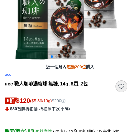
近一個月內
超過200位
購入
ucc
ucc 職人珈琲濃縮球 無糖, 14g, 8顆, 2包
$120
6折
($5.36/10g)
$200
$80
·
首購折扣價
折扣剩下20小時
明天(週六) 8/8
預計送達
(
20小時 13分
內訂購時
/ 以臺北市松