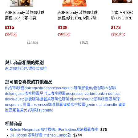
AGF Blendy 濃縮咖啡球
AGF Blendy 濃縮咖啡球
金車 MR.BRO
無糖, 18g, 6顆, 2袋
焦糖風味, 18g, 6個, 2袋
啡 ONE BRE
球 無糖濃萃黑咖啡,
115
138
173
$
$
$
10入, 2盒
(
$5/10g
)
(
$6/10g
)
(
$3/10ml
)
(
2,166
)
(
162
)
(
2
與此商品相關的類別
冰滴咖啡
茶包/濾掛式咖啡
您可能會喜歡的其他產品
illy咖啡膠囊
dolcegusto
nespresso-vertuo-咖啡膠囊
illy低咖啡因咖啡
dolce-gusto咖啡膠囊
星巴克咖啡膠囊
nespresso-vertuo
dunkin-donuts
dolce-gusto膠囊咖啡機
雀巢咖啡低咖啡因
jardin
keurig咖啡膠囊
咖啡球
nespresso
膠囊
nespresso咖啡膠囊
雀巢咖啡胶囊
genio-s-plus
nestle-雀巢
星巴克
雀巢美式咖啡supremo
相關商品
•
Belmio Nespresso咖啡機適用Fortissimo濃縮膠囊咖啡
$76
•
De Roccis 咖啡膠囊 Intenso Lungo款
$244