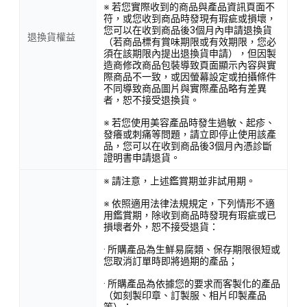
※ 若您實際收到的商品與產品資訊頁面不
符，或您收到商品時發現有瑕疵或損壞，
您可以在收到商品後3個月內申請退換貨
退換貨權益
（若商品標有賞味期限或有效期限，您必
須在該期限內提出退換貨申請），但因製
造商修改商品包裝導致頁面顯示內容與實
際商品不一致，或因螢幕設定或拍攝條件
不同導致商品圖片與實際產品略有差異
者，恕不接受退換貨。
※ 若您使用美容產品時發生過敏、起疹、
發癢或刺痛等問題，請立即停止使用該產
品，您可以在收到商品後3個月內憑診斷
證明書申請退貨。
※ 請注意，上述鑑賞期並非試用期。
※ 依照適用法律法規規定，下列情形不適
用鑑賞期，除收到商品時發現有瑕疵或已
損壞者外，恕不接受退貨：
· 所購產品為生鮮易腐類、保存期限很短或
您取消訂單時即將過期的產品；
· 所購產品為依據您的要求而客製化的產品
（如刻製印章、訂製服、相片印製產品
等）；