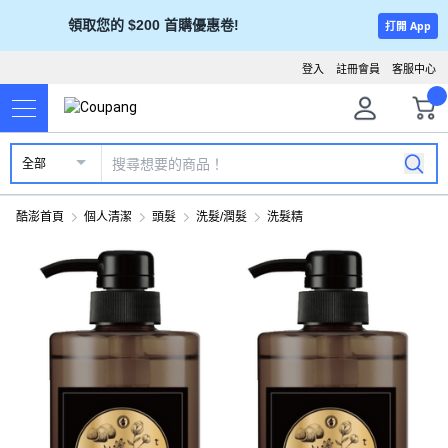
領取您的 $200 首購優惠卷!
打開 App
登入
註冊會員
客服中心
全部
酷澎首頁
個人清潔
頭髮
洗髮/潤髮
洗髮精