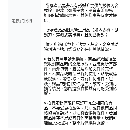
· 所購產品為非以有形媒介提供的數位內容
或線上服務（如電子書、影音串流服務、
訂閱制軟體服務等）並經您事先同意才提
供；
退換貨限制
· 所購產品為個人衛生用品（如內衣褲、刮
鬍刀、穿戴式美甲等）且您已拆封；
· 依照所適用法律、法規、裁定、命令或法
院判決不適用鑑賞期的任何其他情況。
※ 若您有意申請退換貨，商品必須回復至
您收到商品時的原始狀態，並確保所有部
件、內外包裝、贈品及附加文件的完整
性。若商品或贈品已拆封使用、貼紙或標
籤脫落、吊牌拆除、或有任何部件、包
裝、贈品或附加文件遺失、故障、受到污
損等情況，您的退換貨權益有可能受到影
響。
※ 換貨服務僅限與原訂單完全相同的商
品，不接受更換顏色、尺寸或其他商品規
格的換貨請求。即便符合換貨條件，若因
商品庫存不足或有其他商業考量，我們可
能僅接受退貨，恕不提供換貨服務。