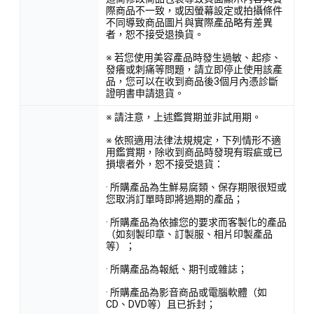
際商品不一致，或因螢幕設定或拍攝條件
不同導致商品圖片與實際產品略有差異
者，恕不接受退換貨。
※ 若您使用美容產品時發生過敏、起疹、
發癢或刺痛等問題，請立即停止使用該產
品，您可以在收到商品後3個月內憑診斷
證明書申請退貨。
※ 請注意，上述鑑賞期並非試用期。
※ 依照適用法律法規規定，下列情形不適
用鑑賞期，除收到商品時發現有瑕疵或已
損壞者外，恕不接受退貨：
· 所購產品為生鮮易腐類、保存期限很短或
您取消訂單時即將過期的產品；
· 所購產品為依據您的要求而客製化的產品
（如刻製印章、訂製服、相片印製產品
等）；
· 所購產品為報紙、期刊或雜誌；
· 所購產品為影音商品或電腦軟體（如
CD、DVD等）且已拆封；