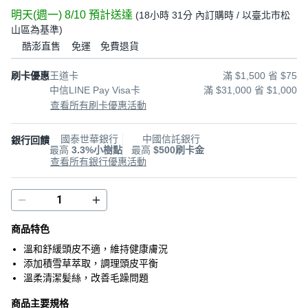
明天(週一) 8/10
預計送達
(
18小時 31分
內訂購時
/ 以臺北市松
山區為基準
)
酷澎直售
免運
免費退貨
刷卡優惠
王道卡
滿 $1,500 省 $75
中信LINE Pay Visa卡
滿 $31,000 省 $1,000
查看所有刷卡優惠活動
國泰世華銀行
中國信託銀行
銀行回饋
最高
3.3%小樹點
最高
$500刷卡金
查看所有銀行優惠活動
商品特色
溫和舒緩頭皮不適，維持健康膚況
添加積雪草萃取，調理頭皮平衡
溫柔清潔髪絲，改善毛躁問題
商品主要規格