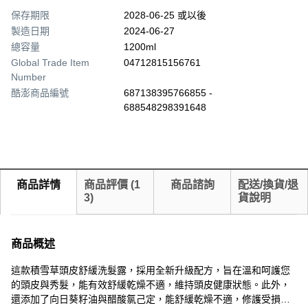
保存期限
2028-06-25 或以後
製造日期
2024-06-27
總容量
1200ml
Global Trade Item
04712815156761
Number
酷澎商品編號
687138395766855 -
688548298391648
商品詳情
商品評價
(
1
商品諮詢
配送/換貨/退
3
)
貨說明
商品概述
這款積雪草頭皮舒緩洗髮露，採用全新升級配方，旨在溫和呵護您
的頭皮與秀髮，能有效舒緩乾燥不適，維持頭皮健康狀態。此外，
還添加了向日葵籽油與醋酸氯己定，能舒緩乾燥不適，修護受損髮