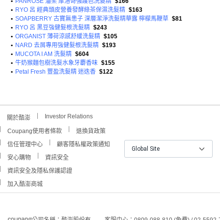
•
PANROSE 潘柔 摩洛哥強護色洗髮精
$166
•
RYO 呂 經典頭皮營養發酵綠茶保濕洗髮精
$163
•
SOAPBERRY 古寶無患子 深層潔淨洗髮精華露 檸檬馬鞭草
$81
•
RYO 呂 黑豆強健髮根洗髮精
$243
•
ORGANIST 薄荷涼感舒緩洗髮精
$105
•
NARD 去屑專用強健髮根洗髮精
$193
•
MUCOTA I AM 洗髮精
$604
•
牛奶猴麵包樹洗髮水象牙麝香味
$155
•
Petal Fresh 豐盈洗髮精 迷迭香
$122
Investor Relations
關於酷澎
Coupang使用者條款
退換貨政策
信任管理中心
顧客隱私權政策通知
Global Site
安心購物
資訊安全
資訊安全及隱私保護認證
加入酷澎商城