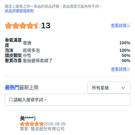
酷澎上販售之同一商品的商品評價，商品賣家可能有所不同。
商品評價管理原則
13
查看詳情
香氣滿意
普通
100
%
度
泡沫
起很多泡
100
%
頭皮類型
中性
50
%
髮質改善
髮絲變得柔順了
50
%
查看詳情
最熱門
最新上架
所有星級
美*****）
2026.08.05
賣家: 酷澎股份有限公司