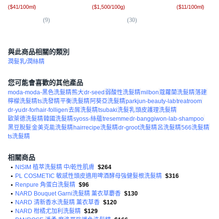
(
$41/100ml
)
(
$1,500/100g
)
(
$11/100ml
)
(
9
)
(
30
)
(
3
與此商品相關的類別
潤髮乳/潤絲精
您可能會喜歡的其他產品
moda-moda-黑色洗髮精
熊大
dr-seed
弱酸性洗髮精
milbon
蔻蘿蘭洗髮精
落建
檸檬洗髮精
ts洗發精
平衡洗髮精
阿葵亞洗髮精
parkjun-beauty-lab
treatroom
dr-yu
dr-forhair-folligen
去屑洗髮精
tsubaki洗髮乳
頭皮護理洗髮精
歐萊德洗髮精
韓國洗髮精
syoss-絲蘊
tresemme
dr-banggiwon-lab-shampoo
黑豆脫髮
金美克能洗髮精
hairrecipe洗髮精
dr-groot洗髮精
呂洗髮精
566洗髮精
ts洗髮精
相關商品
•
NISIM 植萃洗髮精 中/乾性肌膚
$264
•
PL COSMETIC 敏感性頭皮適用啤酒酵母強健髮根洗髮精
$316
•
Renpure 角蛋白洗髮精
$96
•
NARD Bouquet Garni洗髮精 薰衣草麝香
$130
•
NARD 清新香水洗髮精 薰衣草香
$120
•
NARD 柑橘尤加利洗髮精
$129