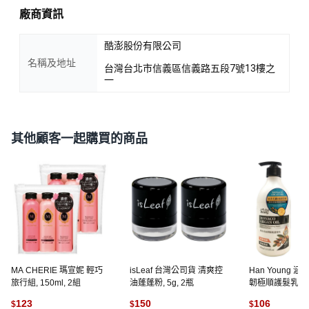
廠商資訊
酷澎股份有限公司
名稱及地址
台灣台北市信義區信義路五段7號13樓之
一
其他顧客一起購買的商品
MA CHERIE 瑪宣妮 輕巧
isLeaf 台灣公司貨 清爽控
Han Young 
旅行組, 150ml, 2組
油蓬蓬粉, 5g, 2瓶
韌極順護髮乳, 50
123
150
106
$
$
$