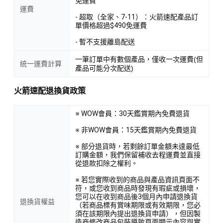
免運費
運費
- 超取（全家、7-11）：火箭速配產品訂
單價格超過$490免運費
- 暫不支援離島配送
一筆訂單中有數個產品，僅收一次運費(但
統一運費計算
產品可能分次配送)
火箭速配退換貨政策
※ WOW會員：30天鑑賞期內免費退貨
※ 非WOW會員：15天鑑賞期內免費退貨
※ 部分退貨時，若剩餘訂單金額未達最低
訂購金額，我們保留補收去程運費並直接
從退款扣除之權利。
※ 若您實際收到的商品與產品資訊頁面不
符，或您收到商品時發現有瑕疵或損壞，
您可以在收到商品後3個月內申請退換貨
退換貨權益
（若商品標有賞味期限或有效期限，您必
須在該期限內提出退換貨申請），但因製
造商修改商品包裝導致頁面顯示內容與實