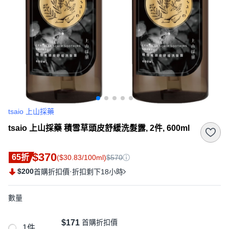
tsaio 上山採藥
tsaio 上山採藥 積雪草頭皮舒緩洗髮露, 2件, 600ml
$370
65折
($30.83/100ml)
$570
$200
·
首購折扣價
折扣剩下18小時
數量
$171
首購折扣價
1件