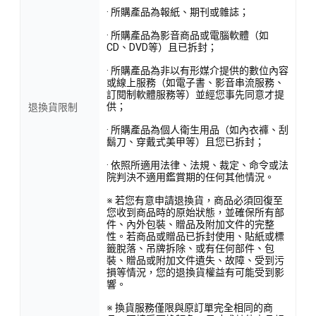
· 所購產品為報紙、期刊或雜誌；
· 所購產品為影音商品或電腦軟體（如
CD、DVD等）且已拆封；
· 所購產品為非以有形媒介提供的數位內容
或線上服務（如電子書、影音串流服務、
訂閱制軟體服務等）並經您事先同意才提
供；
退換貨限制
· 所購產品為個人衛生用品（如內衣褲、刮
鬍刀、穿戴式美甲等）且您已拆封；
· 依照所適用法律、法規、裁定、命令或法
院判決不適用鑑賞期的任何其他情況。
※ 若您有意申請退換貨，商品必須回復至
您收到商品時的原始狀態，並確保所有部
件、內外包裝、贈品及附加文件的完整
性。若商品或贈品已拆封使用、貼紙或標
籤脫落、吊牌拆除、或有任何部件、包
裝、贈品或附加文件遺失、故障、受到污
損等情況，您的退換貨權益有可能受到影
響。
※ 換貨服務僅限與原訂單完全相同的商