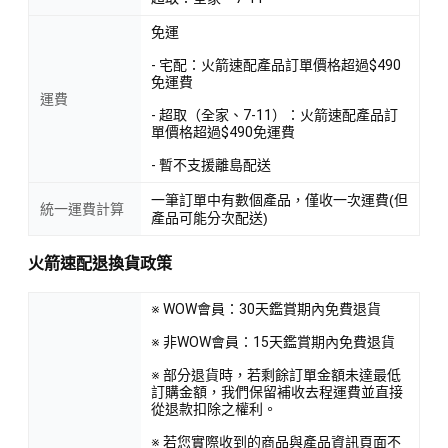
免運
- 宅配：火箭速配產品訂單價格超過$490
免運費
運費
- 超取（全家、7-11）：火箭速配產品訂
單價格超過$490免運費
- 暫不支援離島配送
一筆訂單中有數個產品，僅收一次運費(但
統一運費計算
產品可能分次配送)
火箭速配退換貨政策
※ WOW會員：30天鑑賞期內免費退貨
※ 非WOW會員：15天鑑賞期內免費退貨
※ 部分退貨時，若剩餘訂單金額未達最低
訂購金額，我們保留補收去程運費並直接
從退款扣除之權利。
※ 若您實際收到的商品與產品資訊頁面不