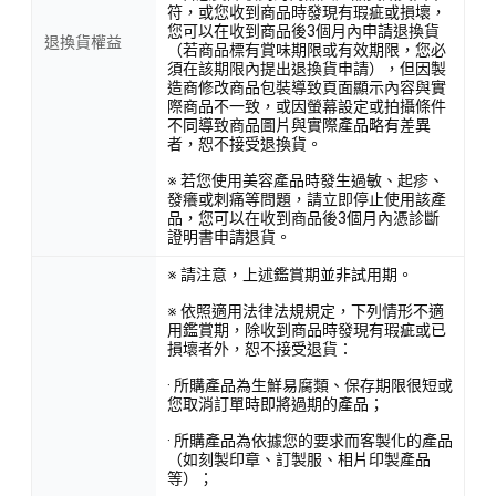
符，或您收到商品時發現有瑕疵或損壞，
您可以在收到商品後3個月內申請退換貨
退換貨權益
（若商品標有賞味期限或有效期限，您必
須在該期限內提出退換貨申請），但因製
造商修改商品包裝導致頁面顯示內容與實
際商品不一致，或因螢幕設定或拍攝條件
不同導致商品圖片與實際產品略有差異
者，恕不接受退換貨。
※ 若您使用美容產品時發生過敏、起疹、
發癢或刺痛等問題，請立即停止使用該產
品，您可以在收到商品後3個月內憑診斷
證明書申請退貨。
※ 請注意，上述鑑賞期並非試用期。
※ 依照適用法律法規規定，下列情形不適
用鑑賞期，除收到商品時發現有瑕疵或已
損壞者外，恕不接受退貨：
· 所購產品為生鮮易腐類、保存期限很短或
您取消訂單時即將過期的產品；
· 所購產品為依據您的要求而客製化的產品
（如刻製印章、訂製服、相片印製產品
等）；