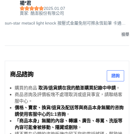
楊*君
2025.01.07
賣家: 酷澎股份有限公司
sun-star metacil light knock 按壓式金屬免削可擦永恆鉛筆 卡通印
花版, 1支, 水果奇奇蒂蒂
檢舉
商品諮詢
諮詢
購買的商品
取消/退貨請在我的酷澎購買記錄中申請
。
商品咨詢及評價板塊不處理取消或退貨事宜，請聯絡客
服中心。
價格、賣家、換貨/退貨及配送等與商品本身無關的咨詢
請使用客服中心的1:1咨詢
。
「商品本身」無關的內容、轉讓、廣告、辱罵、洗版等
內容可能會被移動、隱藏或刪除
。
請不要在公開的咨詢板塊中留下您的電話號碼、郵箱地