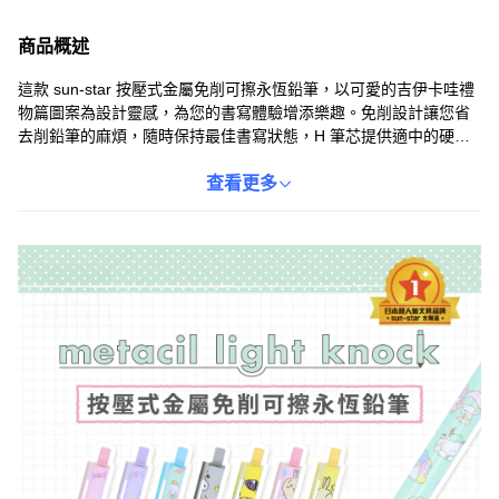
商品概述
這款 sun-star 按壓式金屬免削可擦永恆鉛筆，以可愛的吉伊卡哇禮
物篇圖案為設計靈感，為您的書寫體驗增添樂趣。免削設計讓您省
去削鉛筆的麻煩，隨時保持最佳書寫狀態，H 筆芯提供適中的硬
度，適合日常書寫和繪畫。按壓式設計方便快捷，金屬筆身堅固耐
用，尺寸為 14.5 x 1cm，重量僅 8g，輕巧易攜帶。此外，它還具備
查看更多
可擦功能，讓您輕鬆修改錯誤，保持筆記整潔。無論是學生還是上
班族，這款鉛筆都是實用又可愛的選擇。