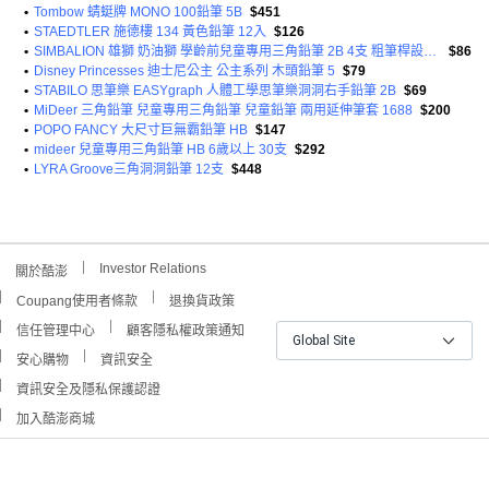
•
Tombow 蜻蜓牌 MONO 100鉛筆 5B
$451
•
STAEDTLER 施德樓 134 黃色鉛筆 12入
$126
•
SIMBALION 雄獅 奶油獅 學齡前兒童專用三角鉛筆 2B 4支 粗筆桿設計 可愛造型 台灣製造
$86
•
Disney Princesses 迪士尼公主 公主系列 木頭鉛筆 5
$79
•
STABILO 思筆樂 EASYgraph 人體工學思筆樂洞洞右手鉛筆 2B
$69
•
MiDeer 三角鉛筆 兒童專用三角鉛筆 兒童鉛筆 兩用延伸筆套 1688
$200
•
POPO FANCY 大尺寸巨無霸鉛筆 HB
$147
•
mideer 兒童專用三角鉛筆 HB 6歲以上 30支
$292
•
LYRA Groove三角洞洞鉛筆 12支
$448
Investor Relations
關於酷澎
Coupang使用者條款
退換貨政策
信任管理中心
顧客隱私權政策通知
Global Site
安心購物
資訊安全
資訊安全及隱私保護認證
加入酷澎商城