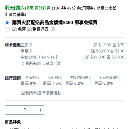
明天(週六) 8/8
預計送達
(
19小時 47分
內訂購時
/ 以臺北市松
山區為基準
)
購買火箭配送商品金額達$490 即享免運費
免運
免費退貨
刷卡優惠
王道卡
滿 $1,500 省 $75
星展卡
滿 $3,000 省 $100
中信LINE Pay Visa卡
滿 $31,000 省 $1,000
查看所有刷卡優惠活動
銀行回饋
台新銀行
玉山銀行
中國信託銀行
國泰世華銀行
最高
8%
最高
7.5%
最高
6.2%
最高
3.3%
最
查看所有銀行優惠活動
商品特色