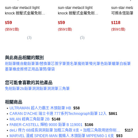
sun-star metacil light
sun-star metacil light
sun-star meta
knock 按壓式金屬免削可
knock 按壓式金屬免削可
可擦永恆鉛筆 8 x
擦永恆鉛筆 水果奇奇蒂蒂,
擦永恆鉛筆 水果奇奇蒂蒂,
3g, 波綠, 2支
59
59
118
$
$
$
0.5mm, 1支
0.5mm, 1支, 史努比漫畫
(
$59/1個
)
(
$59/1個
)
(
$59/1個
)
(
3
)
(
5
)
(
2
)
與此商品相關的類別
削鉛筆機
自動鉛筆
筆/替換筆芯
簽字筆
簽名筆
魔術筆
螢光筆
色鉛筆
蠟筆
白板筆
墨筆
橡皮擦
修正用品
筆筒/筆袋
您可能會喜歡的其他產品
免削鉛筆
2b鉛筆
洞洞鉛筆
洞洞筆
三角筆
相關商品
•
ULTRAMAN 超人力霸王 木頭鉛筆 HB
$58
•
CARAN D'ACHE 瑞士卡達 777系列Technograph鉛筆 12入
$861
•
MILAN 經典三角鉛筆 2B
$148
•
FABER-CASTELL 輝柏 9000 鉛筆 B 119001
$166
•
deLi 得力 6B成長洞洞鉛筆 加粗三角款 8支 + 加粗三角款用迷你削筆器組
$117
•
MARVEL 漫威 SPIDER-MAN 蜘蛛人 木頭鉛筆 MPPEN60-1 6支
$93