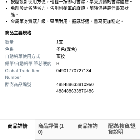
按壓設計使用方便，輕輕一按即可書寫，享受流暢的書寫體驗。
免削設計省時省力，告別削鉛筆的麻煩，隨時保持最佳書寫狀
態。
金屬筆身質感升級，堅固耐用，握感舒適，書寫更加穩定。
商品主要規格
數量
1支
色系
多色(混合)
自動鉛筆使用方式
頂按
鉛筆/自動鉛筆 筆芯硬度
H
Global Trade Item
04901770727134
Number
酷澎商品編號
488488633810950 -
488488633876486
商品詳情
商品評價
(
1
商品諮詢
配送/換貨/退
0
)
貨說明