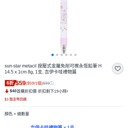
sun-star metacil 按壓式金屬免削可擦永恆鉛筆 H
14.5 x 1cm 8g, 1支, 吉伊卡哇禮物篇
$59
6折
($59/1個)
$99
$40
·
首購折扣價
折扣剩下19小時
$3 酷澎幣回饋
顏色 × 總數量
吉伊卡哇禮物篇 × 1支