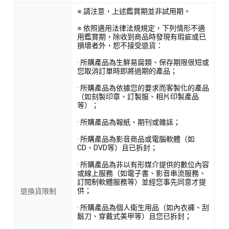
※ 請注意，上述鑑賞期並非試用期。
※ 依照適用法律法規規定，下列情形不適
用鑑賞期，除收到商品時發現有瑕疵或已
損壞者外，恕不接受退貨：
· 所購產品為生鮮易腐類、保存期限很短或
您取消訂單時即將過期的產品；
· 所購產品為依據您的要求而客製化的產品
（如刻製印章、訂製服、相片印製產品
等）；
· 所購產品為報紙、期刊或雜誌；
· 所購產品為影音商品或電腦軟體（如
CD、DVD等）且已拆封；
· 所購產品為非以有形媒介提供的數位內容
或線上服務（如電子書、影音串流服務、
訂閱制軟體服務等）並經您事先同意才提
供；
退換貨限制
· 所購產品為個人衛生用品（如內衣褲、刮
鬍刀、穿戴式美甲等）且您已拆封；