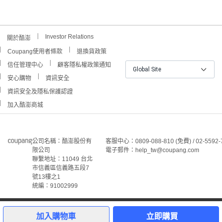
Investor Relations
關於酷澎
Coupang使用者條款
退換貨政策
信任管理中心
顧客隱私權政策通知
Global Site
安心購物
資訊安全
資訊安全及隱私保護認證
加入酷澎商城
公司名稱：酷澎股份有
客服中心：0809-088-810 (免費) / 02-5592-
限公司
電子郵件：help_tw@coupang.com
聯繫地址：11049 台北
市信義區信義路五段7
號13樓之1
統編：91002999
©Coupang Taiwan Co., Ltd. 保留所有權利。
本網站上顯示的所有商標、標誌和服務標誌均為酷澎股份有
加入購物車
立即購買
限公司和/或其在美國和其他國家/地區註冊之關聯公司之所