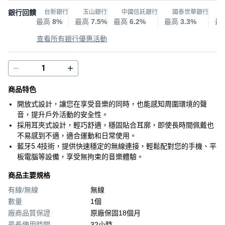
銀行回饋
台新銀行
玉山銀行
中國信託銀行
國泰世華銀行
最高
8%
最高
7.5%
最高
6.2%
最高
3.3%
最
查看所有銀行優惠活動
商品特色
開放式設計，讓您在享受音樂的同時，也能感知周圍環境的聲
音，提升戶外活動的安全性。
採用耳夾式設計，輕巧舒適，穩固貼合耳廓，即使長時間佩戴也
不易感到不適，適合運動和日常使用。
藍牙5.4技術，提供快速穩定的無線連接，輕鬆配對您的手機、平
板電腦等設備，享受無拘束的音樂體驗。
商品主要規格
有線/無線
無線
數量
1個
廠商品質保證
原廠保固18個月
最長使用時間
32小時