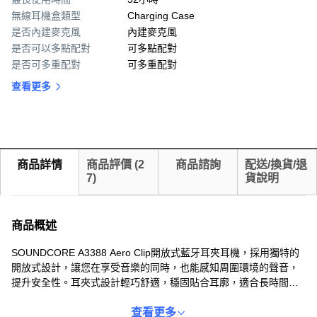
無線耳機盒類型
Charging Case
是否內建麥克風
內建麥克風
是否可以多點配對
可多點配對
是否可多重配對
可多重配對
查看更多
商品詳情
商品評價
(
2
商品諮詢
配送/換貨/退
7
)
貨說明
商品概述
SOUNDCORE A3388 Aero Clip開放式藍牙耳夾耳機，採用獨特的
開放式設計，讓您在享受音樂的同時，也能感知周圍環境的聲音，
提升安全性。耳夾式設計輕巧舒適，穩固貼合耳廓，適合長時間佩
戴。藍牙5.4技術提供快速穩定的無線連接，輕鬆配對各種設備。
12mm驅動單元帶來清晰飽滿的音質，IPX4防水等級讓您在運動時
查看更多