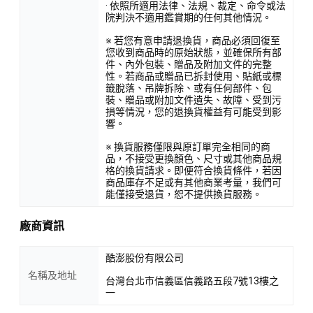
· 依照所適用法律、法規、裁定、命令或法
院判決不適用鑑賞期的任何其他情況。
※ 若您有意申請退換貨，商品必須回復至
您收到商品時的原始狀態，並確保所有部
件、內外包裝、贈品及附加文件的完整
性。若商品或贈品已拆封使用、貼紙或標
籤脫落、吊牌拆除、或有任何部件、包
裝、贈品或附加文件遺失、故障、受到污
損等情況，您的退換貨權益有可能受到影
響。
※ 換貨服務僅限與原訂單完全相同的商
品，不接受更換顏色、尺寸或其他商品規
格的換貨請求。即便符合換貨條件，若因
商品庫存不足或有其他商業考量，我們可
能僅接受退貨，恕不提供換貨服務。
廠商資訊
酷澎股份有限公司
名稱及地址
台灣台北市信義區信義路五段7號13樓之
一