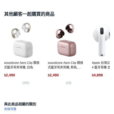
其他顧客一起購買的商品
soundcore Aero Clip 開放
soundcore Aero Clip 開放
Apple 台灣公司貨
式藍牙耳夾耳機, 白色
式藍牙耳夾耳機, 粉色,
4 藍牙耳機 主
A3388
MXP93TA/A, 白
2,490
2,490
4,898
$
$
$
(
141
)
(
22
)
(
1,
與此商品相關的類別
有線耳機