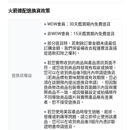
火箭速配退換貨政策
※ WOW會員：30天鑑賞期內免費退貨
※ 非WOW會員：15天鑑賞期內免費退貨
※ 部分退貨時，若剩餘訂單金額未達最低
訂購金額，我們保留補收去程運費並直接
從退款扣除之權利。
※ 若您實際收到的商品與產品資訊頁面不
符，或您收到商品時發現有瑕疵或損壞，
您可以在收到商品後3個月內申請退換貨
退換貨權益
（若商品標有賞味期限或有效期限，您必
須在該期限內提出退換貨申請），但因製
造商修改商品包裝導致頁面顯示內容與實
際商品不一致，或因螢幕設定或拍攝條件
不同導致商品圖片與實際產品略有差異
者，恕不接受退換貨。
※ 若您使用美容產品時發生過敏、起疹、
發癢或刺痛等問題，請立即停止使用該產
品，您可以在收到商品後3個月內憑診斷
證明書申請退貨。