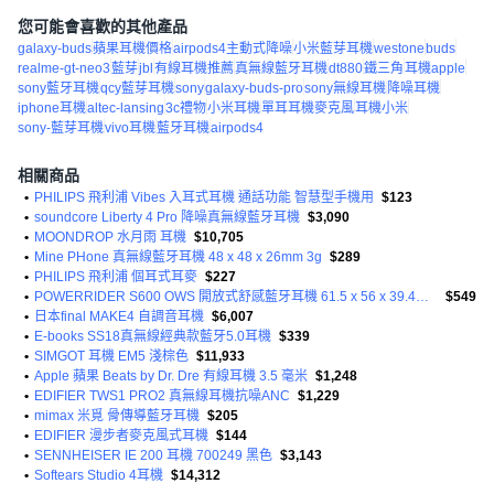
您可能會喜歡的其他產品
galaxy-buds
蘋果耳機價格
airpods4主動式降噪
小米藍芽耳機
westone
buds
realme-gt-neo3
藍芽
jbl
有線耳機推薦
真無線藍牙耳機
dt880
鐵三角
耳機apple
sony藍牙耳機
qcy藍芽耳機
sony
galaxy-buds-pro
sony無線耳機
降噪耳機
iphone耳機
altec-lansing
3c禮物
小米耳機
單耳耳機麥克風
耳機小米
sony-藍芽耳機
vivo耳機
藍牙耳機
airpods4
相關商品
•
PHILIPS 飛利浦 Vibes 入耳式耳機 通話功能 智慧型手機用
$123
•
soundcore Liberty 4 Pro 降噪真無線藍牙耳機
$3,090
•
MOONDROP 水月雨 耳機
$10,705
•
Mine PHone 真無線藍牙耳機 48 x 48 x 26mm 3g
$289
•
PHILIPS 飛利浦 個耳式耳麥
$227
•
POWERRIDER S600 OWS 開放式舒感藍牙耳機 61.5 x 56 x 39.4mm 80.6g
$549
•
日本final MAKE4 自調音耳機
$6,007
•
E-books SS18真無線經典款藍牙5.0耳機
$339
•
SIMGOT 耳機 EM5 淺棕色
$11,933
•
Apple 蘋果 Beats by Dr. Dre 有線耳機 3.5 毫米
$1,248
•
EDIFIER TWS1 PRO2 真無線耳機抗噪ANC
$1,229
•
mimax 米覓 骨傳導藍牙耳機
$205
•
EDIFIER 漫步者麥克風式耳機
$144
•
SENNHEISER IE 200 耳機 700249 黑色
$3,143
•
Softears Studio 4耳機
$14,312