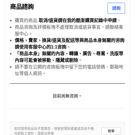
商品諮詢
諮詢
購買的商品
取消/退貨請在我的酷澎購買記錄中申請
。
商品咨詢及評價板塊不處理取消或退貨事宜，請聯絡客
服中心。
價格、賣家、換貨/退貨及配送等與商品本身無關的咨詢
請使用客服中心的1:1咨詢
。
「商品本身」無關的內容、轉讓、廣告、辱罵、洗版等
內容可能會被移動、隱藏或刪除
。
請不要在公開的咨詢板塊中留下您的電話號碼、郵箱地
址等個人資訊。
目前尚無咨詢。
如您發現商品有不實廣告、侵害智慧財產權或其他不適
檢舉
合銷售之情形，請提出檢舉