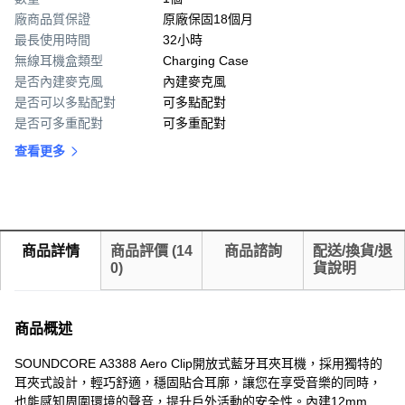
廠商品質保證
原廠保固18個月
最長使用時間
32小時
無線耳機盒類型
Charging Case
是否內建麥克風
內建麥克風
是否可以多點配對
可多點配對
是否可多重配對
可多重配對
查看更多
商品詳情
商品評價
(
14
商品諮詢
配送/換貨/退
0
)
貨說明
商品概述
SOUNDCORE A3388 Aero Clip開放式藍牙耳夾耳機，採用獨特的
耳夾式設計，輕巧舒適，穩固貼合耳廓，讓您在享受音樂的同時，
也能感知周圍環境的聲音，提升戶外活動的安全性。內建12mm驅