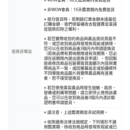
※ 非WOW會員：15天鑑賞期內免費退貨
※ 部分退貨時，若剩餘訂單金額未達最低
訂購金額，我們保留補收去程運費並直接
從退款扣除之權利。
※ 若您實際收到的商品與產品資訊頁面不
符，或您收到商品時發現有瑕疵或損壞，
您可以在收到商品後3個月內申請退換貨
退換貨權益
（若商品標有賞味期限或有效期限，您必
須在該期限內提出退換貨申請），但因製
造商修改商品包裝導致頁面顯示內容與實
際商品不一致，或因螢幕設定或拍攝條件
不同導致商品圖片與實際產品略有差異
者，恕不接受退換貨。
※ 若您使用美容產品時發生過敏、起疹、
發癢或刺痛等問題，請立即停止使用該產
品，您可以在收到商品後3個月內憑診斷
證明書申請退貨。
※ 請注意，上述鑑賞期並非試用期。
※ 依照適用法律法規規定，下列情形不適
用鑑賞期，除收到商品時發現有瑕疵或已