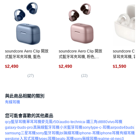
soundcore Aero Clip 開放
soundcore Aero Clip 開放
soundcore C5
式藍牙耳夾耳機, 藍色
式藍牙耳夾耳機, 粉色,
芽耳夾耳機, 雲
A3388
2,490
2,490
1,590
$
$
$
(
27
)
(
22
)
(
6
與此商品相關的類別
有線耳機
您可能會喜歡的其他產品
qcy藍芽耳機
單耳耳機麥克風
r50i
audio-technica-鐵三角
dt880
vivo耳機
galaxy-buds-pro
真無線藍牙耳機
小米藍芽耳機
sony
type-c-耳機
airpods4
buds
samsung三星耳機
sony藍牙耳機
jbl
無線耳機
iphone-耳機
iphone耳機
有線耳機
westone
入耳式耳機
typec耳機
beats-耳機
sony無線耳機
realme-gt-neo3