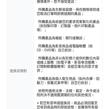
損壞者外，恕不接受退貨：
· 所購產品為生鮮易腐類、保存期限很短或
您取消訂單時即將過期的產品；
· 所購產品為依據您的要求而客製化的產品
（如刻製印章、訂製服、相片印製產品
等）；
· 所購產品為報紙、期刊或雜誌；
· 所購產品為影音商品或電腦軟體（如
CD、DVD等）且已拆封；
· 所購產品為非以有形媒介提供的數位內容
或線上服務（如電子書、影音串流服務、
訂閱制軟體服務等）並經您事先同意才提
供；
退換貨限制
· 所購產品為個人衛生用品（如內衣褲、刮
鬍刀、穿戴式美甲等）且您已拆封；
· 依照所適用法律、法規、裁定、命令或法
院判決不適用鑑賞期的任何其他情況。
※ 若您有意申請退換貨，商品必須回復至
您收到商品時的原始狀態，並確保所有部