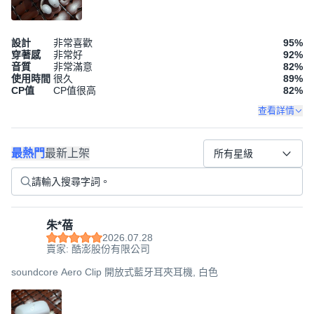
設計
非常喜歡
95
%
穿著感
非常好
92
%
音質
非常滿意
82
%
使用時間
很久
89
%
CP值
CP值很高
82
%
查看詳情
最熱門
最新上架
所有星級
朱*蓓
2026.07.28
賣家: 酷澎股份有限公司
soundcore Aero Clip 開放式藍牙耳夾耳機, 白色