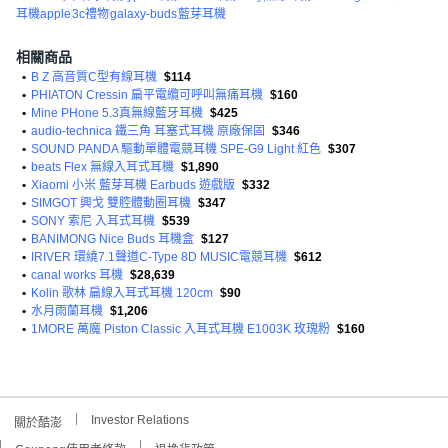
耳機apple
3c禮物
galaxy-buds
藍芽耳機
相關商品
•
B Z 高音質C型有線耳機
$114
•
PHIATON Cressin 扁平電纜可呼叫無痛耳機
$160
•
Mine PHone 5.3真無線藍牙耳機
$425
•
audio-technica 鐵三角 耳塞式耳機 原廠保固
$346
•
SOUND PANDA 驅動單體電競耳機 SPE-G9 Light 紅色
$307
•
beats Flex 無線入耳式耳機
$1,890
•
Xiaomi 小米 藍芽耳機 Earbuds 遊戲版
$332
•
SIMGOT 興戈 雙腔體動圈耳機
$347
•
SONY 索尼 入耳式耳機
$539
•
BANIMONG Nice Buds 耳機盒
$127
•
IRIVER 環繞7.1聲道C-Type 8D MUSIC電競耳機
$612
•
canal works 耳機
$28,639
•
Kolin 歌林 扁線入耳式耳機 120cm
$90
•
水月雨蘭耳機
$1,206
•
1MORE 萬魔 Piston Classic 入耳式耳機 E1003K 玫瑰粉
$160
Investor Relations
關於酷澎