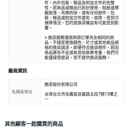
件、內外包裝、贈品及附加文件的完整
性。若商品或贈品已拆封使用、貼紙或標
籤脫落、吊牌拆除、或有任何部件、包
裝、贈品或附加文件遺失、故障、受到污
損等情況，您的退換貨權益有可能受到影
響。
※ 換貨服務僅限與原訂單完全相同的商
品，不接受更換顏色、尺寸或其他商品規
格的換貨請求。即便符合換貨條件，若因
商品庫存不足或有其他商業考量，我們可
能僅接受退貨，恕不提供換貨服務。
廠商資訊
酷澎股份有限公司
名稱及地址
台灣台北市信義區信義路五段7號13樓之
一
其他顧客一起購買的商品