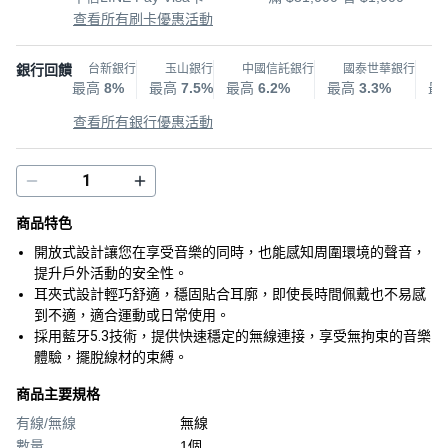
查看所有刷卡優惠活動
銀行回饋
台新銀行
玉山銀行
中國信託銀行
國泰世華銀行
最高
8%
最高
7.5%
最高
6.2%
最高
3.3%
最
查看所有銀行優惠活動
商品特色
開放式設計讓您在享受音樂的同時，也能感知周圍環境的聲音，
提升戶外活動的安全性。
耳夾式設計輕巧舒適，穩固貼合耳廓，即使長時間佩戴也不易感
到不適，適合運動或日常使用。
採用藍牙5.3技術，提供快速穩定的無線連接，享受無拘束的音樂
體驗，擺脫線材的束縛。
商品主要規格
有線/無線
無線
數量
1個