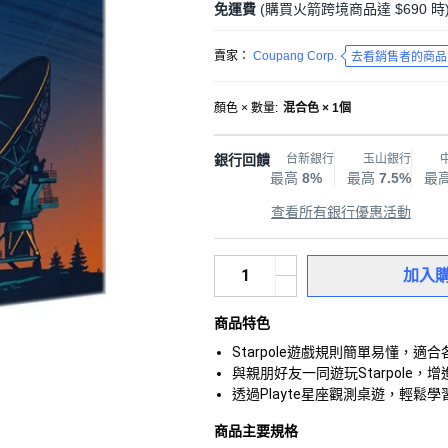
免運費
(購買火箭跨境商品達 $690 時
賣家：
Coupang Corp.
去看銷售者的商品
顏色 × 數量
:
混合色 × 1個
銀行回饋
台新銀行
玉山銀行
最高
8%
最高
7.5%
最
查看所有銀行優惠活動
加入
商品特色
Starpole遊戲規則簡單易懂，
與親朋好友一同遊玩Starpole
透過Playte星座觀測桌遊，輕
商品主要規格