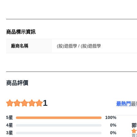
商品標示資訊
廠商名稱
(股)遊戲學 / (股)遊戲學
商品評價
1
最熱門
最
5星
100
%
4星
0
%
郭
3星
0
%
賣家