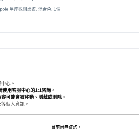
tarpole 星座觀測桌遊, 混合色, 1個
服中心。
使用客服中心的1:1咨詢
。
內容可能會被移動、隱藏或刪除
。
址等個人資訊。
目前尚無咨詢。