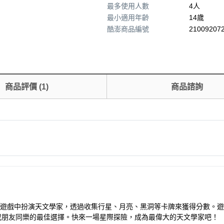
最多使用人數
4人
最小適用年齡
14歲
酷澎商品編號
210092072
商品評價
(
1
)
商品諮詢
戲。玩家在遊戲中扮演天文學家，透過收集行星、月亮、黑洞等卡牌來獲得分數。
聚會或朋友同樂的最佳選擇。快來一場星際探險，成為最偉大的天文學家吧！