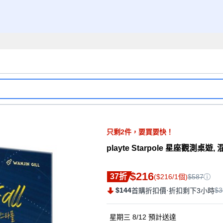
只剩
2
件，
要買要快！
playte Starpole 星座觀測桌遊,
$216
37折
($216/1個)
$587
$144
·
$3
首購折扣價
折扣剩下3小時
星期三 8/12
預計送達