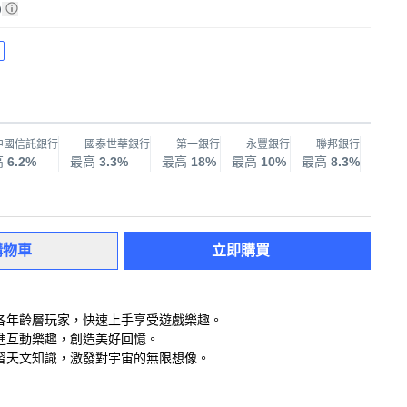
)
中國信託銀行
國泰世華銀行
第一銀行
永豐銀行
聯邦銀行
兆
高
6.2%
最高
3.3%
最高
18%
最高
10%
最高
8.3%
最高
購物車
立即購買
適合各年齡層玩家，快速上手享受遊戲樂趣。
，增進互動樂趣，創造美好回憶。
鬆學習天文知識，激發對宇宙的無限想像。