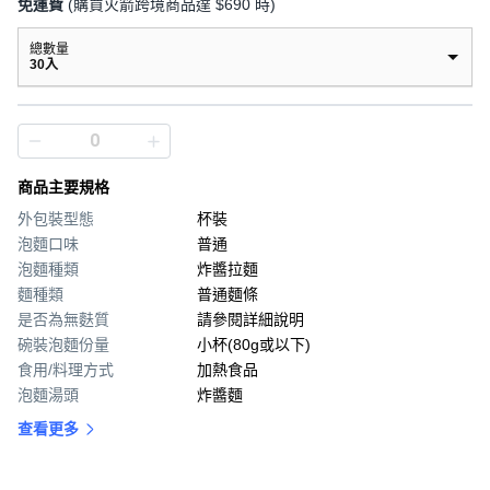
免運費
(購買火箭跨境商品達 $690 時)
總數量
30入
商品主要規格
外包裝型態
杯裝
泡麵口味
普通
泡麵種類
炸醬拉麵
麵種類
普通麵條
是否為無麩質
請參閱詳細說明
碗裝泡麵份量
小杯(80g或以下)
食用/料理方式
加熱食品
泡麵湯頭
炸醬麵
查看更多