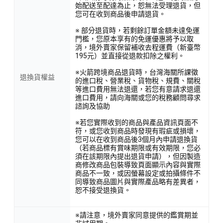
始配送至配達為止，恕無法受理退貨，但
您可在收到商品後申請退貨。
※ 部分退貨時，若剩餘訂單金額未達免運
門檻，您原本享有的免運優惠將予以取
消，境外賣家保留補收去程運費（新臺幣
195元）並直接從退款扣除之權利。
※火箭跨境商品退貨時，台灣海關所課徵
退換貨權益
的進口稅、營業稅、貨物稅、規費、關稅
等進口費用無法退還，若您有意請求退還
進口費用，請向海關或您的稅務顧問尋求
諮詢及協助
※若您實際收到的商品與產品資訊頁面不
符，或您收到商品時發現有瑕疵或損壞，
您可以在收到商品後3個月內申請退換貨
（若商品標有賞味期限或有效期限，您必
須在該期限內提出退貨申請），但因製造
商修改商品包裝導致頁面顯示內容與實際
商品不一致，或因螢幕設定或拍攝條件不
同導致商品圖片與實際產品略有差異者，
恕不接受退換貨。
※請注意，境外賣家同意提供的鑑賞期並