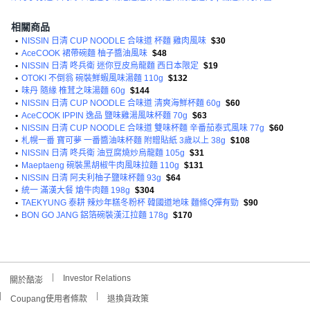
相關商品
•
NISSIN 日清 CUP NOODLE 合味道 杯麵 雞肉風味
$30
•
AceCOOK 裙帶碗麵 柚子醬油風味
$48
•
NISSIN 日清 咚兵衛 迷你豆皮烏龍麵 西日本限定
$19
•
OTOKI 不倒翁 碗裝鮮蝦風味湯麵 110g
$132
•
味丹 隨緣 椎茸之味湯麵 60g
$144
•
NISSIN 日清 CUP NOODLE 合味道 清爽海鮮杯麵 60g
$60
•
AceCOOK IPPIN 逸品 鹽味雞湯風味杯麵 70g
$63
•
NISSIN 日清 CUP NOODLE 合味道 雙味杯麵 辛番茄泰式風味 77g
$60
•
札幌一番 寶可夢 一番醬油味杯麵 附贈貼紙 3歲以上 38g
$108
•
NISSIN 日清 咚兵衛 油豆腐燒炒烏龍麵 105g
$31
•
Maeptaeng 碗裝黑胡椒牛肉風味拉麵 110g
$131
•
NISSIN 日清 阿夫利柚子鹽味杯麵 93g
$64
•
統一 滿漢大餐 熗牛肉麵 198g
$304
•
TAEKYUNG 泰耕 辣炒年糕冬粉杯 韓國道地味 麵條Q彈有勁
$90
•
BON GO JANG 鋁箔碗裝漢江拉麵 178g
$170
Investor Relations
關於酷澎
Coupang使用者條款
退換貨政策