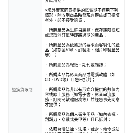
非試用期。
※境外賣家同意提供的鑑賞期不適用下列
情形，除收到商品時發現有瑕疵或已損壞
者外，恕不接受退貨：
．所購產品為生鮮易腐類、保存期限很短
或您取消訂單時即將過期的產品；
．所購產品為依據您的要求而客製化的產
品（如刻製印章、訂製服、相片印製產品
等）；
．所購產品為報紙、期刊或雜誌；
．所購產品為影音商品或電腦軟體（如
CD、DVD等）且您已拆封；
．所購產品為非以有形媒介提供的數位內
退換貨限制
容或線上服務（如電子書、影音串流服
務、訂閱制軟體服務等）並經您事先同意
才提供；
．所購產品為個人衛生用品（如內衣褲、
刮鬍刀、穿戴式美甲等）且已拆封；
．依照台灣法律、法規、裁定、命令或法