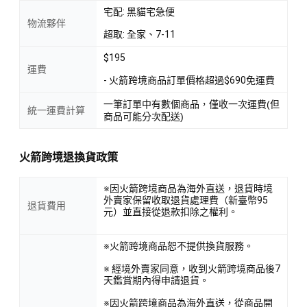
宅配: 黑貓宅急便
物流夥伴
超取: 全家、7-11
$195
運費
- 火箭跨境商品訂單價格超過$690免運費
一筆訂單中有數個商品，僅收一次運費(但
統一運費計算
商品可能分次配送)
火箭跨境退換貨政策
※因火箭跨境商品為海外直送，退貨時境
外賣家保留收取退貨處理費（新臺幣95
退貨費用
元）並直接從退款扣除之權利。
※火箭跨境商品恕不提供換貨服務。
※ 經境外賣家同意，收到火箭跨境商品後7
天鑑賞期內得申請退貨。
※因火箭跨境商品為海外直送，從商品開