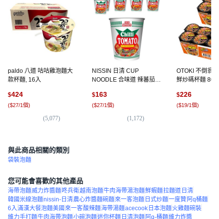
paldo 八道 咕咕雞泡麵大
NISSIN 日清 CUP
OTOKI 不倒翁
款杯麵, 16入
NOODLE 合味道 辣蕃茄杯
鮮炒碼杯麵 80g,
麵 70g, 6入
424
163
226
$
$
$
(
$27/1個
)
(
$27/1個
)
(
$19/1個
)
(
5,077
)
(
1,172
)
(
1,
與此商品相關的類別
袋裝泡麵
您可能會喜歡的其他產品
海帶泡麵
威力炸醬麵
咚兵衛
越南泡麵
牛肉海帶湯泡麵
鮮蝦麵
拉麵道
日清
韓國米線泡麵
nissin-日清
農心炸醬麵碗麵
來一客泡麵
日式炒麵
一度贊
阿q桶麵
6入
滿漢大餐泡麵美國
來一客
酸辣麵
海帶湯麵
acecook
日本泡麵
火雞麵碗裝
維力手打麵
牛肉海帶泡麵
小碗泡麵
迷你杯麵
日清泡麵
阿q-桶麵
維力炸醬