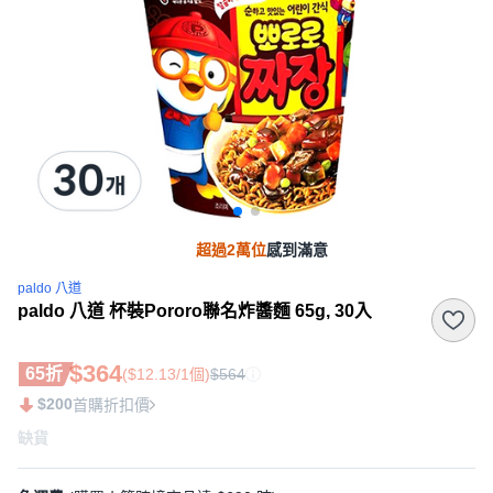
超過2萬位
感到滿意
paldo 八道
paldo 八道 杯裝Pororo聯名炸醬麵 65g, 30入
$364
65折
($12.13/1個)
$564
$200
首購折扣價
缺貨