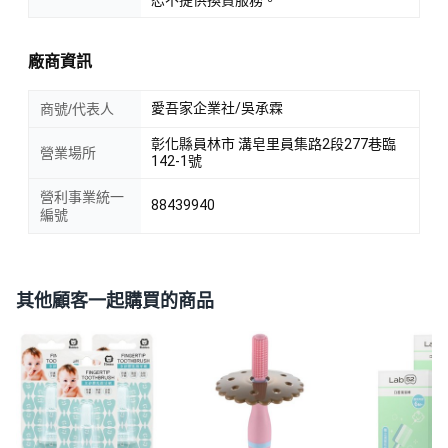
廠商資訊
愛吾家企業社/吳承霖
商號/代表人
彰化縣員林市 溝皂里員集路2段277巷臨
營業場所
142-1號
營利事業統一
88439940
編號
其他顧客一起購買的商品