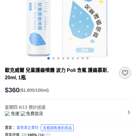
歐克威爾 兒童護齒噴霧 波力 Poli 含氟 護齒慕斯,
20ml, 1瓶
$360
($1,800/100ml)
星期四 8/13
預計送達
免運
免費退貨
賣家：
愛吾家企業社
去看銷售者的商品
賣家評價
100%
(
34
)