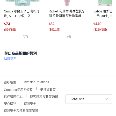
Simba 小獅王辛巴 乳指牙
Richell 利其爾 輔助型乳牙
Lab52 齒妍堂
刷, S1311, 3個, 1入
刷 柔軟刷頭 餅乾造型護喉
白色, 30支, 2盒
環, 粉紅色, 1入, 1組
73
82
440
$
$
$
(
$24/1個
)
(
$82/1個
)
(
$220/1個
)
(
67
)
(
6
)
(
3
與此商品相關的類別
口腔噴劑
Investor Relations
關於酷澎
Coupang使用者條款
退換貨政策
信任管理中心
顧客隱私權政策通知
Global Site
安心購物
資訊安全
資訊安全及隱私保護認證