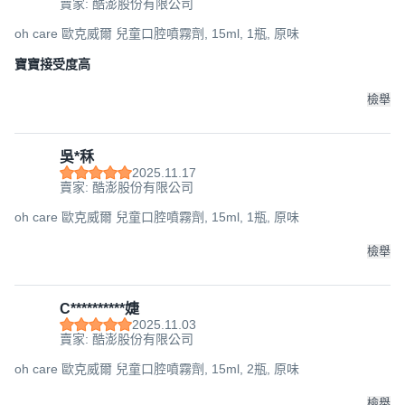
賣家: 酷澎股份有限公司
使用方式：每日2-3次，取適量擠在牙刷上，刷牙後以清水
漱口。亦可擠至拭口布擦拭口腔，幫助維持口腔清潔
oh care 歐克威爾 兒童口腔噴霧劑, 15ml, 1瓶, 原味
產品內容：Poli波力兒童含氟護齒慕斯,蘋果 100ml/入
寶寶接受度高
產品成份：Water, Poloxamer 407, Sodium Lauroyl
Sarcosinate, Fragrance, sh-Oligopeptide-81 Amide(P113
檢舉
＋), Sodium Fluoride, Sucralose, Cetylpyridinium Chloride.
產品容量：100ml
吳*秝
用途：配合正確刷牙習慣，幫助清除牙菌斑，強化口腔健
2025.11.17
康。建議3歲以上使用 (或有吞吐能力後使用)。
賣家: 酷澎股份有限公司
保存方法：請置於陰涼處避免陽光直射。開封後請盡速使用
oh care 歐克威爾 兒童口腔噴霧劑, 15ml, 1瓶, 原味
完畢。
保存期限：三年
檢舉
注意事項：本品含有胜肽成分，如有沉澱純屬正常現象。使
用後如有不適請停止使用並詢問醫師。
C**********婕
【oh care 歐克威爾】兒童牙膏含氟無氟牙膏
2025.11.03
嬰幼童專用牙膏，oh care 歐克威爾兒童牙膏推薦，我們的
賣家: 酷澎股份有限公司
兒童牙膏專為嬰幼童設計，擁有溫和配方，安心護齒，讓孩
oh care 歐克威爾 兒童口腔噴霧劑, 15ml, 2瓶, 原味
子從小建立良好的口腔清潔習慣、愛上刷牙的過程！
商品特色：
檢舉