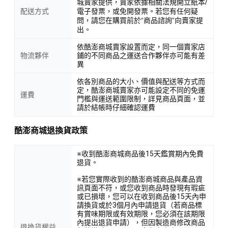
城賣家提供，賣家依據相關法規開立紙本/
配送方式
電子發票，或免開發票。若您有任何疑
問，請您在購買前於“商品諮詢”向賣家提
出。
依酷澎商城賣家設置而定，同一個賣家店
物流夥伴
鋪的不同商品之運送合作夥伴亦可能有差
異
依各別商品的大小、價值與配送等方式而
定，酷澎商城賣家亦可能設定不同的免運
運費
門檻與運送範圍限制，詳見商品頁面，並
請於結帳時仔細確認運費
酷澎商城退換貨政策
※收到酷澎商城商品後15天鑑賞期內免費
退貨。
※若您實際收到的酷澎商城商品與產品資
訊頁面不符，或您收到商品時發現有瑕疵
或已損壞，您可以在收到商品後15天內申
請換貨或於3個月內申請退貨（若商品標
有賞味期限或有效期限，您必須在該期限
內提出退貨申請），但因製造商修改商品
退換貨權益