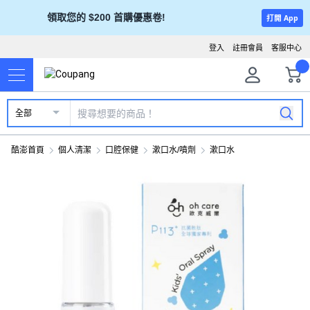
領取您的 $200 首購優惠卷!
打開 App
登入
註冊會員
客服中心
全部
酷澎首頁
個人清潔
口腔保健
漱口水/噴劑
漱口水