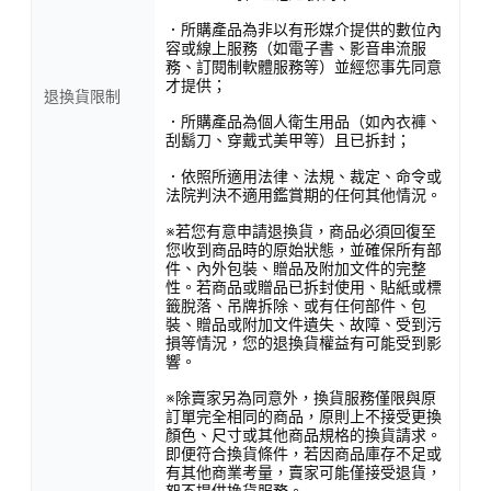
．所購產品為非以有形媒介提供的數位內
容或線上服務（如電子書、影音串流服
務、訂閱制軟體服務等）並經您事先同意
才提供；
退換貨限制
．所購產品為個人衛生用品（如內衣褲、
刮鬍刀、穿戴式美甲等）且已拆封；
．依照所適用法律、法規、裁定、命令或
法院判決不適用鑑賞期的任何其他情況。
※若您有意申請退換貨，商品必須回復至
您收到商品時的原始狀態，並確保所有部
件、內外包裝、贈品及附加文件的完整
性。若商品或贈品已拆封使用、貼紙或標
籤脫落、吊牌拆除、或有任何部件、包
裝、贈品或附加文件遺失、故障、受到污
損等情況，您的退換貨權益有可能受到影
響。
※除賣家另為同意外，換貨服務僅限與原
訂單完全相同的商品，原則上不接受更換
顏色、尺寸或其他商品規格的換貨請求。
即便符合換貨條件，若因商品庫存不足或
有其他商業考量，賣家可能僅接受退貨，
恕不提供換貨服務。