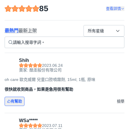
A：在小朋友還不會吐泡泡之前，可先用漱口水沾在兒童牙
85
刷上幫小朋友刷牙。
查看詳情
Q：口腔噴霧劑一次要噴幾下在口腔中？漱口水一次幾c.c
？ 還不太會漱口吐水可以使用嗎？
A：口腔噴劑可朝口腔左右兩側各噴2~3下，或針對牙齒局
最熱門
最新上架
所有星級
部做加強；漱口水一次用5~10c.c，還不會吐漱口水可以用
紗布巾沾取擦拭使用，口腔產品均不添加防腐劑、酒精以及
有害化學成分，所以請安心使用。
【oh care 歐克威爾 波力含氟護齒慕斯 100ml 蘋果口味】
Shih
產品特性：
2023.06.24
嬰幼童專用牙膏，oh care 歐克威爾兒童牙膏推薦，我們的
賣家: 酷澎股份有限公司
兒童牙膏專為嬰幼童設計，擁有溫和配方，安心護齒，讓孩
oh care 歐克威爾 兒童口腔噴霧劑, 15ml, 1瓶, 原味
子從小建立良好的口腔清潔習慣、愛上刷牙的過程！
很快就收到商品，如果是急用很有幫助
。搭配正確刷牙習慣，可預防口腔異味
。擁有清新口氣，保持口腔健康
有幫助
檢舉
。全球獨家專利P113+抗菌胜肽，溫和潔淨
。無添加酒精、防腐劑及有害化學成分
。無添加起泡劑 凝膠材質 不傷琺瑯質
WSa*****
。食品級以上成分
2023.07.11