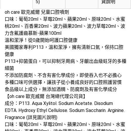
5
)
貨說明
oh care 歐克威爾 兒童口腔噴劑
口味：葡萄20ml、草莓20ml、蘋果20ml、原味20ml、水蜜
桃20ml、百香果20ml、波力蘋果20ml、波力草莓20ml、波
力含氟護齒慕斯-蘋果100ml
溫和潔淨！從0歲開始呵護口腔健康
美國獨家專利P113，溫和潔淨，擁有清新口氣，保持口腔
健康
P113+抑菌蛋白，可以抑制牙周病、牙齦出血級蛀牙的多種
細菌
不添加防腐劑、不含有害化學成份，即使吞入也不必擔心
多種口味可供選擇，讓孩子從小養成良好的口腔照護習慣
食品級以上成分，無添加酒精、防腐劑及有害化學成分
【oh care 歐克威爾 台灣總代理公司貨】
成分：P113. Aqua Xylitol. Sodium Acetate. Disodium
EDTA. Hydroxy Ethyl Cellulose. Sodium Saccharin. Arginine.
Fragrance (詳見圖片說明)
口味：葡萄20ml、草莓20ml、蘋果20ml、原味20ml、水蜜