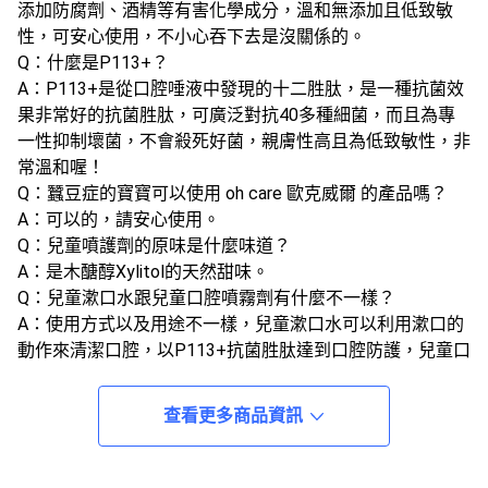
添加防腐劑、酒精等有害化學成分，溫和無添加且低致敏
性，可安心使用，不小心吞下去是沒關係的。
Q：什麼是P113+？
A：P113+是從口腔唾液中發現的十二胜肽，是一種抗菌效
果非常好的抗菌胜肽，可廣泛對抗40多種細菌，而且為專
一性抑制壞菌，不會殺死好菌，親膚性高且為低致敏性，非
常溫和喔！
Q：蠶豆症的寶寶可以使用 oh care 歐克威爾 的產品嗎？
A：可以的，請安心使用。
Q：兒童噴護劑的原味是什麼味道？
A：是木醣醇Xylitol的天然甜味。
Q：兒童漱口水跟兒童口腔噴霧劑有什麼不一樣？
A：使用方式以及用途不一樣，兒童漱口水可以利用漱口的
動作來清潔口腔，以P113+抗菌胜肽達到口腔防護，兒童口
腔噴霧劑可以隨身攜帶，在外不方便刷牙時也可防護口腔，
直接噴灑於口腔即可。
查看更多商品資訊
Q：兒童漱口水一瓶可以用多久？
A：兒童漱口水每次建議使用1~2瓶蓋(1瓶蓋約5c.c.)，一瓶
兒童漱口水約可使用1~1.5個月。