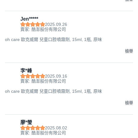
。食品級以上成分
。擁有清新口氣，保持口腔健康
Jen*****
。無添加酒精、防腐劑及有害化學成分
2025.09.26
。無添加起泡劑 凝膠材質 不傷琺瑯質
賣家: 酷澎股份有限公司
。搭配正確刷牙習慣，可預防口腔異味
oh care 歐克威爾 兒童口腔噴霧劑, 15ml, 1瓶, 原味
。全球獨家專利P113+抗菌胜肽，溫和潔淨
品名：【oh care 歐克威爾】兒童牙膏含氟無氟牙膏｜兒童
檢舉
牙膏 含氟牙膏 無氟牙膏 牙醫推薦 兒童牙膏 小孩牙膏
使用方式：每日2-3次，取適量擠在牙刷上，刷牙後以清水
李*峰
漱口。亦可擠至拭口布擦拭口腔，幫助維持口腔清潔
2025.09.16
草莓-含氟
賣家: 酷澎股份有限公司
規格：70g
oh care 歐克威爾 兒童口腔噴霧劑, 15ml, 1瓶, 原味
產地：台灣
效期：三年
檢舉
成分：P113+抗菌胜肽、木醣醇、氟化物
葡萄-含氟
廖*瑩
規格：70g
2025.08.02
產地：台灣
賣家: 酷澎股份有限公司