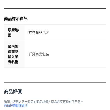
Q：兒童口腔噴霧劑一天可以噴幾次？
A：oh care 歐克威爾 兒童口腔系列產品皆不添加防腐劑、
酒精等有害化學成分，溫和無添加且低致敏性，對身體無
商品標示資訊
害，只要有進食或睡前都可以使用。
Q：oh care 歐克威爾 口腔系列產品有含三氯沙嗎？
原產地/
詳見商品包裝
A：oh care 歐克威爾 口腔系列產品不含三氯沙。
國
Q：使用漱口水或噴劑之後需要再使用清水漱口嗎？
A：不需要再使用清水漱口，建議一個小時內不要再進食效
國內製
果最佳，如果有喝水，可隨時補噴。
造商或
詳見商品包裝
輸入業
Q：有在吃氟錠的話，搭配使用兒童漱口水或兒童口腔噴霧
者名稱
劑可以嗎？
A：兩個是不同作用，同時使用沒有關係。
Q：可以買口腔噴劑來代替刷牙嗎？
A：一天至少刷牙兩次，因為有一些大型的食物殘渣，或者
是牙垢，還是需要透過物理性清潔來處理，無法依靠噴劑來
商品評價
清除，刷完牙後可以使用 oh care 歐克威爾 漱口水來沖洗沒
有刷乾淨的殘渣後，再用口腔噴劑來做加強。
酷澎上販售之同一商品的商品評價，商品賣家可能有所不同。
Q：兒童漱口水可以用來刷牙嗎?
商品評價管理原則