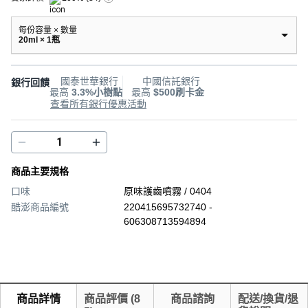
每份容量 × 數量
20ml × 1瓶
國泰世華銀行
中國信託銀行
銀行回饋
最高
3.3%小樹點
最高
$500刷卡金
查看所有銀行優惠活動
商品主要規格
口味
原味護齒噴霧 / 0404
酷澎商品編號
220415695732740 -
606308713594894
商品詳情
商品評價
(
8
商品諮詢
配送/換貨/退