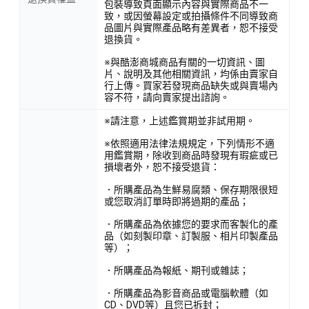
包裝導致頁面顯示內容與實際商品不一
致，或因螢幕設定或拍攝條件不同導致商
品圖片與實際產品略有差異者，恕不接受
退換貨。
※與酷澎商城商品有關的一切資訊、圖
片、說明及其他相關資訊，均係由賣家自
行上傳。買家若發現商品缺失或與賣場內
容不符，請向賣家提出諮詢。
※請注意，上述鑑賞期並非試用期。
※依照適用法律法規規定，下列情形不適
用鑑賞期，除收到商品時發現有瑕疵或已
損壞者外，恕不接受退貨：
．所購產品為生鮮易腐類、保存期限很短
或您取消訂單時即將過期的產品；
．所購產品為依據您的要求而客製化的產
品（如刻製印章、訂製服、相片印製產品
等）；
．所購產品為報紙、期刊或雜誌；
．所購產品為影音商品或電腦軟體（如
CD、DVD等）且您已拆封；