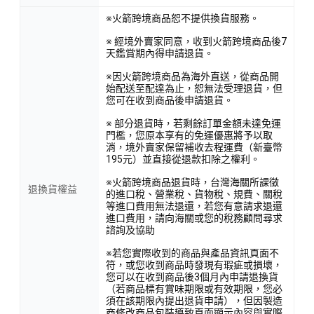
※火箭跨境商品恕不提供換貨服務。
※ 經境外賣家同意，收到火箭跨境商品後7
天鑑賞期內得申請退貨。
※因火箭跨境商品為海外直送，從商品開
始配送至配達為止，恕無法受理退貨，但
您可在收到商品後申請退貨。
※ 部分退貨時，若剩餘訂單金額未達免運
門檻，您原本享有的免運優惠將予以取
消，境外賣家保留補收去程運費（新臺幣
195元）並直接從退款扣除之權利。
※火箭跨境商品退貨時，台灣海關所課徵
退換貨權益
的進口稅、營業稅、貨物稅、規費、關稅
等進口費用無法退還，若您有意請求退還
進口費用，請向海關或您的稅務顧問尋求
諮詢及協助
※若您實際收到的商品與產品資訊頁面不
符，或您收到商品時發現有瑕疵或損壞，
您可以在收到商品後3個月內申請退換貨
（若商品標有賞味期限或有效期限，您必
須在該期限內提出退貨申請），但因製造
商修改商品包裝導致頁面顯示內容與實際