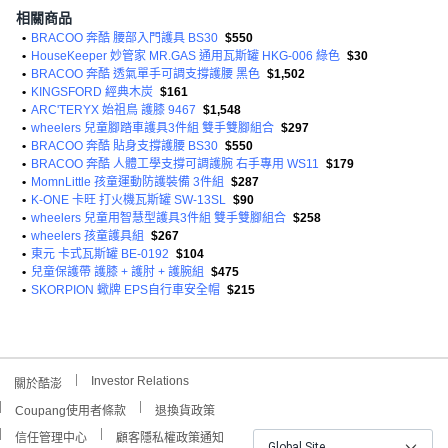
相關商品
•
BRACOO 奔酷 腰部入門護具 BS30
$550
•
HouseKeeper 妙管家 MR.GAS 通用瓦斯罐 HKG-006 綠色
$30
•
BRACOO 奔酷 透氣單手可調支撐護腰 黑色
$1,502
•
KINGSFORD 經典木炭
$161
•
ARC'TERYX 始祖鳥 護膝 9467
$1,548
•
wheelers 兒童腳踏車護具3件組 雙手雙腳組合
$297
•
BRACOO 奔酷 貼身支撐護腰 BS30
$550
•
BRACOO 奔酷 人體工學支撐可調護腕 右手專用 WS11
$179
•
MomnLittle 孩童運動防護裝備 3件組
$287
•
K-ONE 卡旺 打火機瓦斯罐 SW-13SL
$90
•
wheelers 兒童用智慧型護具3件組 雙手雙腳組合
$258
•
wheelers 孩童護具組
$267
•
東元 卡式瓦斯罐 BE-0192
$104
•
兒童保護帶 護膝 + 護肘 + 護腕組
$475
•
SKORPION 蠍牌 EPS自行車安全帽
$215
Investor Relations
關於酷澎
Coupang使用者條款
退換貨政策
信任管理中心
顧客隱私權政策通知
Global Site