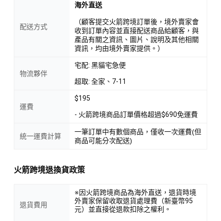
海外直送
（顧客提交火箭跨境訂單後，境外賣家會
配送方式
收到訂單內容並直接配送商品給顧客，與
產品有關之資訊、圖片、說明及其他相關
資訊，均由境外賣家提供。）
宅配: 黑貓宅急便
物流夥伴
超取: 全家、7-11
$195
運費
- 火箭跨境商品訂單價格超過$690免運費
一筆訂單中有數個商品，僅收一次運費(但
統一運費計算
商品可能分次配送)
火箭跨境退換貨政策
※因火箭跨境商品為海外直送，退貨時境
外賣家保留收取退貨處理費（新臺幣95
退貨費用
元）並直接從退款扣除之權利。