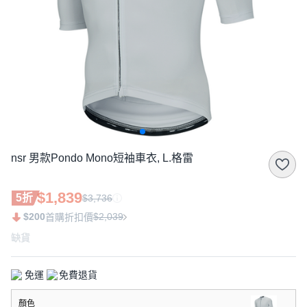
nsr 男款Pondo Mono短袖車衣, L.格雷
$1,839
5折
$3,736
$200
$2,039
首購折扣價
缺貨
免運
免費退貨
顏色