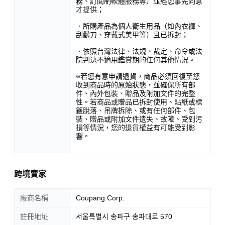
務、訂閱制軟體服務等）並經您事先同意
才提供；
．所購產品為個人衛生用品（如內衣褲、
刮鬍刀、穿戴式美甲等）且已拆封；
．依照台灣法律、法規、裁定、命令或法
院判決不適用鑑賞期的任何其他情況。
※若您有意申請退貨，商品必須回復至您
收到商品時的原始狀態，並確保所有部
件、內外包裝、贈品及附加文件的完整
性。若商品或贈品已拆封使用、貼紙或標
籤脫落、吊牌拆除、或有任何部件、包
裝、贈品或附加文件遺失、故障、受到污
損等情況，您的退貨權益有可能受到影
響。
跨境賣家
廠商名稱
Coupang Corp.
註冊地址
서울특별시 송파구 송파대로 570