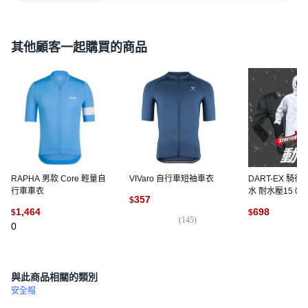
其他顧客一起購買的商品
RAPHA 男款 Core 輕量自
VIVaro 自行車短袖車衣
DART-EX 騎
行車車衣
水 耐水壓15 00
357
$
輕便易動
1,464
698
$
$
(
145
)
0
(
5
)
與此商品相關的類別
安全帽