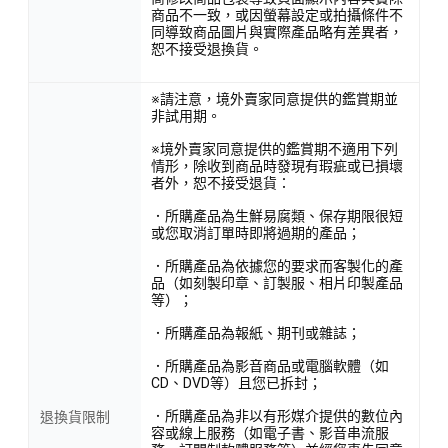
商品不一致，或因螢幕設定或拍攝條件不
同導致商品圖片與實際產品略有差異者，
恕不接受退換貨。
※請注意，境外賣家同意提供的鑑賞期並
非試用期。
※境外賣家同意提供的鑑賞期不適用下列
情形，除收到商品時發現有瑕疵或已損壞
者外，恕不接受退貨：
．所購產品為生鮮易腐類、保存期限很短
或您取消訂單時即將過期的產品；
．所購產品為依據您的要求而客製化的產
品（如刻製印章、訂製服、相片印製產品
等）；
．所購產品為報紙、期刊或雜誌；
．所購產品為影音商品或電腦軟體（如
CD、DVD等）且您已拆封；
．所購產品為非以有形媒介提供的數位內
退換貨限制
容或線上服務（如電子書、影音串流服