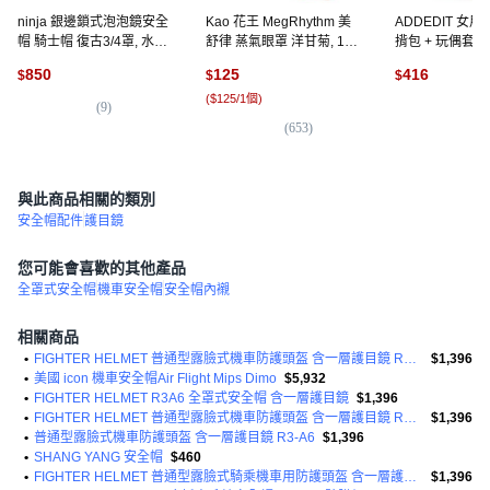
ninja 銀邊鎖式泡泡鏡安全
Kao 花王 MegRhythm 美
ADDEDIT 女
帽 騎士帽 復古3/4罩, 水泥
舒律 蒸氣眼罩 洋甘菊, 12
揹包 + 玩偶套裝
灰
個裝, 1個
包), 隨機出貨(玩
850
125
416
$
$
$
(
$125/1個
)
(
9
)
(
4
(
653
)
與此商品相關的類別
安全帽配件
護目鏡
您可能會喜歡的其他產品
全罩式安全帽
機車安全帽
安全帽內襯
相關商品
•
FIGHTER HELMET 普通型露臉式機車防護頭盔 含一層護目鏡 R3-A6
$1,396
•
美國 icon 機車安全帽Air Flight Mips Dimo
$5,932
•
FIGHTER HELMET R3A6 全罩式安全帽 含一層護目鏡
$1,396
•
FIGHTER HELMET 普通型露臉式機車防護頭盔 含一層護目鏡 R3-A6
$1,396
•
普通型露臉式機車防護頭盔 含一層護目鏡 R3-A6
$1,396
•
SHANG YANG 安全帽
$460
•
FIGHTER HELMET 普通型露臉式騎乘機車用防護頭盔 含一層護目鏡 R3A6 1350g
$1,396