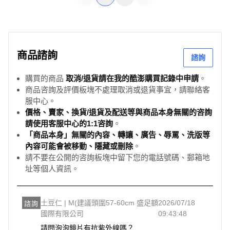
商品諮詢
諮詢
購買的商品
取消/退貨請在我的酷澎購買記錄中申請
。
商品咨詢及評價板塊不處理取消或退貨事宜，請聯絡客
服中心。
價格、賣家、換貨/退貨及配送等與商品本身無關的咨詢
請使用客服中心的1:1咨詢
。
「商品本身」無關的內容、轉讓、廣告、辱罵、洗版等
內容可能會被移動、隱藏或刪除
。
請不要在公開的咨詢板塊中留下您的電話號碼、郵箱地
址等個人資訊。
土豆仁 | M(建議頭圍57-60cm 盛足額
2026/07/18
諮詢
國際有限公司
09:43:48
請問泡泡鏡片有抗紫外線嗎？
