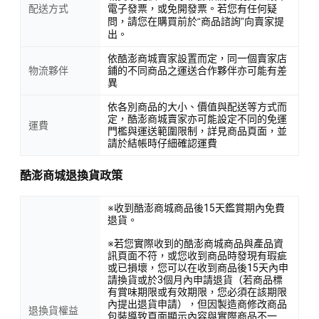
配送方式
電子發票，或免開發票。若您有任何疑
問，請您在購買前於“商品諮詢”向賣家提
出。
依酷澎商城賣家設置而定，同一個賣家店
物流夥伴
鋪的不同商品之運送合作夥伴亦可能有差
異
依各別商品的大小、價值與配送等方式而
定，酷澎商城賣家亦可能設定不同的免運
運費
門檻與運送範圍限制，詳見商品頁面，並
請於結帳時仔細確認運費
酷澎商城退換貨政策
※收到酷澎商城商品後15天鑑賞期內免費
退貨。
※若您實際收到的酷澎商城商品與產品資
訊頁面不符，或您收到商品時發現有瑕疵
或已損壞，您可以在收到商品後15天內申
請換貨或於3個月內申請退貨（若商品標
有賞味期限或有效期限，您必須在該期限
內提出退貨申請），但因製造商修改商品
退換貨權益
包裝導致頁面顯示內容與實際商品不一