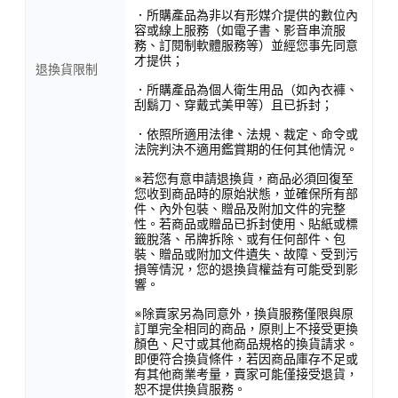
．所購產品為非以有形媒介提供的數位內
容或線上服務（如電子書、影音串流服
務、訂閱制軟體服務等）並經您事先同意
才提供；
退換貨限制
．所購產品為個人衛生用品（如內衣褲、
刮鬍刀、穿戴式美甲等）且已拆封；
．依照所適用法律、法規、裁定、命令或
法院判決不適用鑑賞期的任何其他情況。
※若您有意申請退換貨，商品必須回復至
您收到商品時的原始狀態，並確保所有部
件、內外包裝、贈品及附加文件的完整
性。若商品或贈品已拆封使用、貼紙或標
籤脫落、吊牌拆除、或有任何部件、包
裝、贈品或附加文件遺失、故障、受到污
損等情況，您的退換貨權益有可能受到影
響。
※除賣家另為同意外，換貨服務僅限與原
訂單完全相同的商品，原則上不接受更換
顏色、尺寸或其他商品規格的換貨請求。
即便符合換貨條件，若因商品庫存不足或
有其他商業考量，賣家可能僅接受退貨，
恕不提供換貨服務。