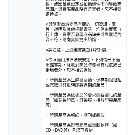
致，或因螢幕設定或拍攝條件不同導致商
品圖片與實際產品略有差異者，恕不接受
退換貨。
※與酷澎商城商品有關的一切資訊、圖
片、說明及其他相關資訊，均係由賣家自
行上傳。買家若發現商品缺失或與賣場內
容不符，請向賣家提出諮詢。
※請注意，上述鑑賞期並非試用期。
※依照適用法律法規規定，下列情形不適
用鑑賞期，除收到商品時發現有瑕疵或已
損壞者外，恕不接受退貨：
．所購產品為生鮮易腐類、保存期限很短
或您取消訂單時即將過期的產品；
．所購產品為依據您的要求而客製化的產
品（如刻製印章、訂製服、相片印製產品
等）；
．所購產品為報紙、期刊或雜誌；
．所購產品為影音商品或電腦軟體（如
CD、DVD等）且您已拆封；