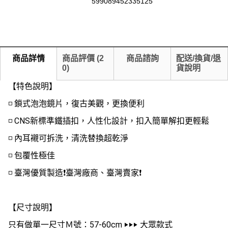
599089452335125
商品詳情
商品評價
(
2
商品諮詢
配送/換貨/退
0
)
貨說明
【特色說明】
◽️ 鎖式泡泡鏡片，復古美觀，更換便利
◽️ CNS新標準鐵插扣，人性化設計，扣入簡單解扣更輕鬆
◽️ 內耳襯可拆洗，清洗替換超乾淨
◽️ 包覆性極佳
◽️ 臺灣優質製造❗️臺灣廠商、臺灣賣家❗️
【尺寸說明】
只有做單一尺寸Ｍ號：57-60cm ‣‣‣ 大眾款式