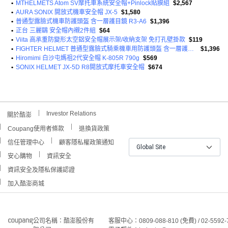
•
MTHELMETS Atom SV摩托車系統安全帽+Pinlock貼膜組
$2,567
•
AURA SONIX 開放式機車安全帽 JX-5
$1,580
•
普通型露臉式機車防護頭盔 含一層護目鏡 R3-A6
$1,396
•
正台 三麗鷗 安全帽內襯2件組
$64
•
Viita 高承重防變形太空鋁安全帽展示架/收納支架 免打孔壁掛款
$119
•
FIGHTER HELMET 普通型露臉式騎乘機車用防護頭盔 含一層護目鏡 R3A6 1350g
$1,396
•
Hiromimi 白沙屯媽祖2代安全帽 K-805R 790g
$569
•
SONIX HELMET JX-5D R8開放式摩托車安全帽
$674
Investor Relations
關於酷澎
Coupang使用者條款
退換貨政策
信任管理中心
顧客隱私權政策通知
Global Site
安心購物
資訊安全
資訊安全及隱私保護認證
加入酷澎商城
公司名稱：酷澎股份有
客服中心：0809-088-810 (免費) / 02-5592-