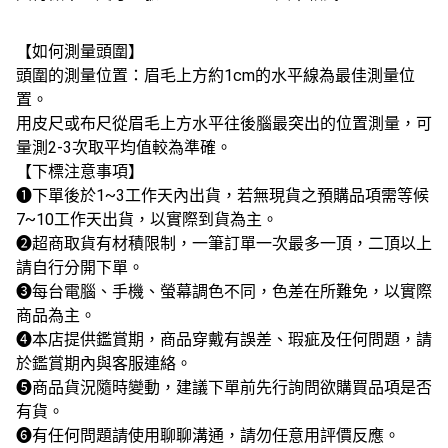
【如何測量頭圍】
頭圍的測量位置：眉毛上方約1cm的水平線為最佳測量位
置。
用皮尺或布尺從眉毛上方水平往後腦最突出的位置測量，可
量測2-3次取平均值較為準確。
【下標注意事項】
❶下單後於1~3工作天內出貨，若無現貨之預購品項需等候
7~10工作天出貨，以實際到貨為主。
❷超商取貨有材積限制，一筆訂單一次最多一頂，二頂以上
請自行分開下單。
❸每台電腦、手機、螢幕調色不同，色差在所難免，以實際
商品為主。
❹本店提供鑑賞期，商品穿戴有誤差、瑕疵及任何問題，請
於鑑賞期內與客服連絡。
❺商品貨況隨時變動，建議下單前先行詢問欲購買品項是否
有貨。
❻有任何問題請使用聊聊溝通，請勿任意用評價反應。