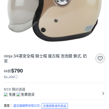
ninja 3/4罩安全帽 騎士帽 復古帽 泡泡鏡 鎖式, 奶
茶
$790
66折
$1,200
8/19
預計送達
免運
免費退貨
賣家：
盛足額國際有限公司
去看銷售者的商品