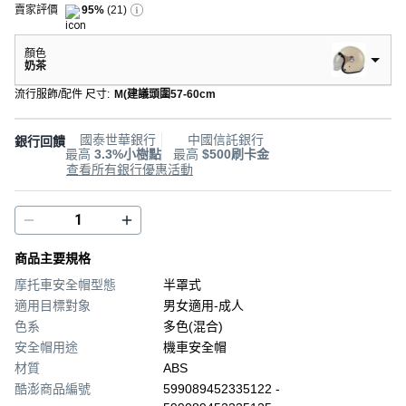
賣家評價
95%
(
21
)
顏色
奶茶
流行服飾/配件 尺寸
:
M(建議頭圍57-60cm
國泰世華銀行
中國信託銀行
銀行回饋
最高
3.3%小樹點
最高
$500刷卡金
查看所有銀行優惠活動
商品主要規格
摩托車安全帽型態
半罩式
適用目標對象
男女適用-成人
色系
多色(混合)
安全帽用途
機車安全帽
材質
ABS
酷澎商品編號
599089452335122 -