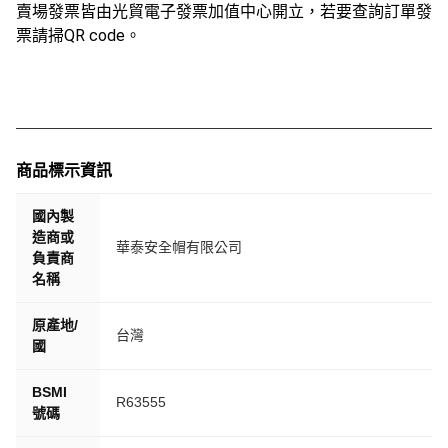
賣場發票皆由光貿電子發票加值中心開立，若要查詢訂單發
票請掃QR code。
商品標示資訊
國內製
造商或
華泰安全帽有限公司
負責商
名稱
原產地/
台灣
國
BSMI
R63555
號碼