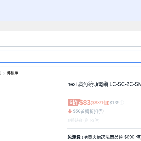
頭
傳輸線
nexi 廣角鏡頭電纜 LC-SC-2C-SM
$83
6折
($83/1個)
$139
$56
首購折扣價
即將缺貨 (剩下3件)
免運費
(購買火箭跨境商品達 $690 時