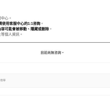
服中心。
使用客服中心的1:1咨詢
。
內容可能會被移動、隱藏或刪除
。
址等個人資訊。
目前尚無咨詢。
出檢舉