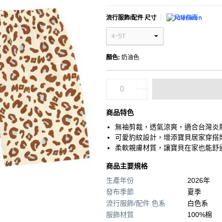
流行服飾/配件 尺寸
尺寸指南
4~5T
顏色
:
奶油色
商品特色
無袖剪裁，透氣涼爽，適合台灣炎
可愛豹紋設計，增添寶貝居家穿搭
柔軟親膚材質，讓寶貝在家也能舒
商品主要規格
生產年份
2026年
發布季節
夏季
流行服飾/配件 色系
白色系
服飾材質
100%棉