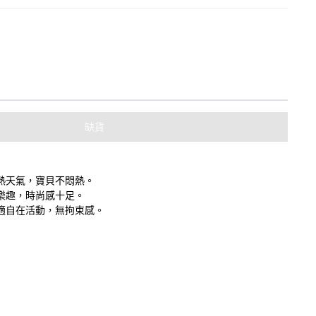
缺貨
熱天氣，寶貝不悶熱。
樂趣，時尚感十足。
適自在活動，無拘束感。