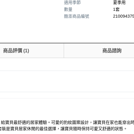
適用季節
夏季用
數量
1套
酷澎商品編號
210094375
商品評價
(
1
)
商品諮詢
軟親膚材質製成，給寶貝最舒適的居家體驗。可愛的豹紋圖案設計，讓寶貝在家也
套裝是寶貝居家休閒的最佳選擇，讓寶貝隨時保持可愛又舒適的狀態。