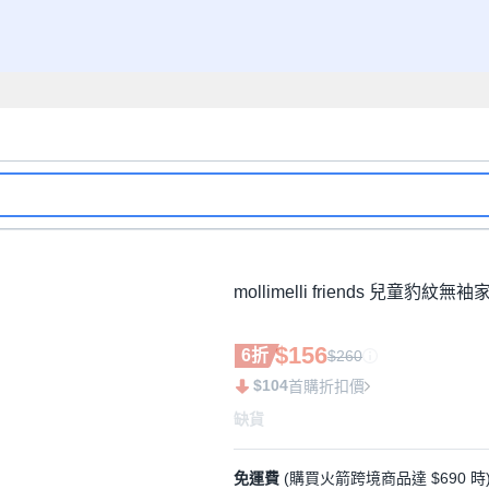
mollimelli friends 兒童豹紋
$156
6折
$260
$104
首購折扣價
缺貨
免運費
(購買火箭跨境商品達 $690 時