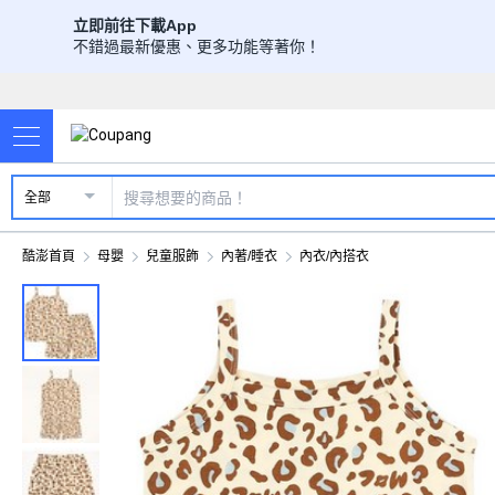
立即前往下載App
不錯過最新優惠、更多功能等著你！
全部
酷澎首頁
母嬰
兒童服飾
內著/睡衣
內衣/內搭衣