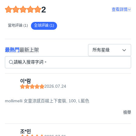
2
查看詳情
當地評論 (1)
全球評論 (1)
最熱門
最新上架
所有星級
이*람
2026.07.24
mollimelli 女童涼感百褶上下套裝, 100, L藍色
檢舉
조*민