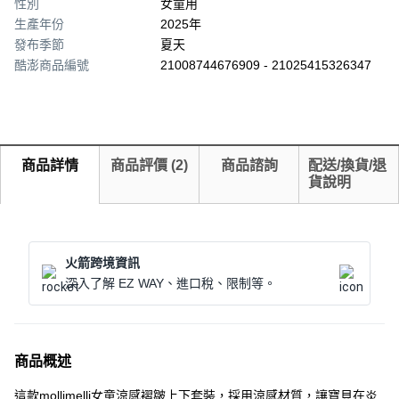
性別
女童用
生產年份
2025年
發布季節
夏天
酷澎商品編號
21008744676909 - 21025415326347
商品詳情
商品評價
(
2
)
商品諮詢
配送/換貨/退
貨說明
火箭跨境資訊
深入了解 EZ WAY、進口稅、限制等。
商品概述
這款mollimelli女童涼感褶皺上下套裝，採用涼感材質，讓寶貝在炎