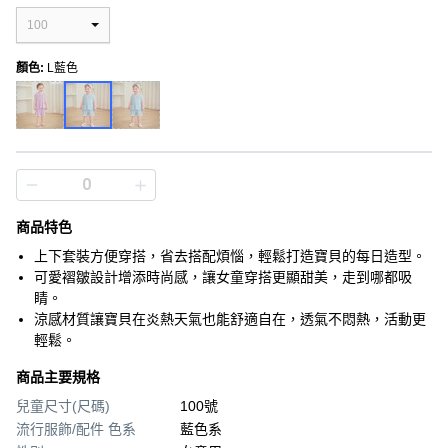
100
顏色
:
L藍色
商品特色
上下套裝方便穿搭，省去搭配煩惱，輕鬆打造寶貝的每日造型。
可愛褶皺設計增添時尚感，讓女童穿搭更顯甜美，走到哪都吸
睛。
涼感材質讓寶貝在炎熱天氣也能舒適自在，透氣不悶熱，活動更
輕鬆。
商品主要規格
兒童尺寸(尺碼)
100號
流行服飾/配件 色系
藍色系