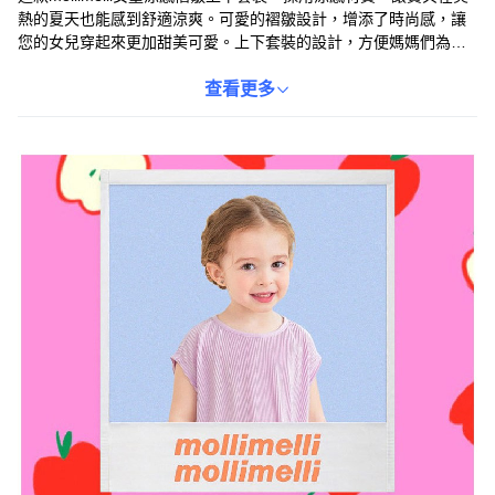
熱的夏天也能感到舒適涼爽。可愛的褶皺設計，增添了時尚感，讓
您的女兒穿起來更加甜美可愛。上下套裝的設計，方便媽媽們為寶
貝搭配服裝，省時省力。無論是日常穿著還是外出遊玩，這款套裝
都是不錯的選擇。多種尺寸可選，適合不同年齡層的女童。
查看更多