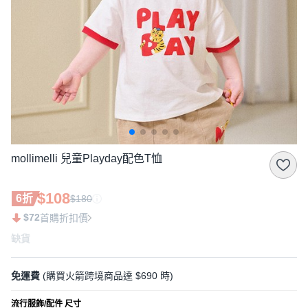
mollimelli 兒童Playday配色T恤
$108
6折
$180
$72
首購折扣價
缺貨
免運費
(購買火箭跨境商品達 $690 時)
流行服飾/配件 尺寸