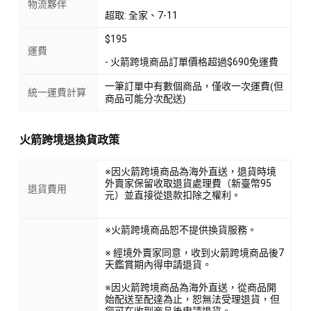
物流夥伴
超取: 全家、7-11
$195
運費
- 火箭跨境商品訂單價格超過$690免運費
一筆訂單中有數個商品，僅收一次運費(但
統一運費計算
商品可能分次配送)
火箭跨境退換貨政策
※因火箭跨境商品為海外直送，退貨時境
外賣家保留收取退貨處理費（新臺幣95
退貨費用
元）並直接從退款扣除之權利。
※火箭跨境商品恕不提供換貨服務。
※ 經境外賣家同意，收到火箭跨境商品後7
天鑑賞期內得申請退貨。
※因火箭跨境商品為海外直送，從商品開
始配送至配達為止，恕無法受理退貨，但