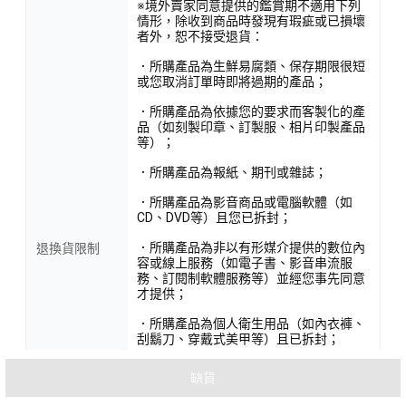
※境外賣家同意提供的鑑賞期不適用下列
情形，除收到商品時發現有瑕疵或已損壞
者外，恕不接受退貨：
．所購產品為生鮮易腐類、保存期限很短
或您取消訂單時即將過期的產品；
．所購產品為依據您的要求而客製化的產
品（如刻製印章、訂製服、相片印製產品
等）；
．所購產品為報紙、期刊或雜誌；
．所購產品為影音商品或電腦軟體（如
CD、DVD等）且您已拆封；
．所購產品為非以有形媒介提供的數位內
退換貨限制
容或線上服務（如電子書、影音串流服
務、訂閱制軟體服務等）並經您事先同意
才提供；
．所購產品為個人衛生用品（如內衣褲、
刮鬍刀、穿戴式美甲等）且已拆封；
．依照台灣法律、法規、裁定、命令或法
缺貨
院判決不適用鑑賞期的任何其他情況。