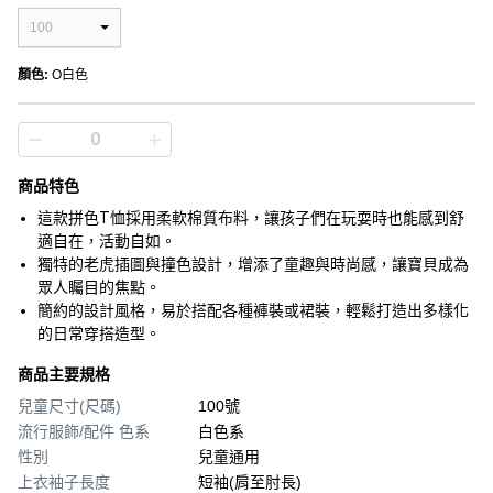
100
顏色
:
O白色
商品特色
這款拼色T恤採用柔軟棉質布料，讓孩子們在玩耍時也能感到舒
適自在，活動自如。
獨特的老虎插圖與撞色設計，增添了童趣與時尚感，讓寶貝成為
眾人矚目的焦點。
簡約的設計風格，易於搭配各種褲裝或裙裝，輕鬆打造出多樣化
的日常穿搭造型。
商品主要規格
兒童尺寸(尺碼)
100號
流行服飾/配件 色系
白色系
性別
兒童通用
上衣袖子長度
短袖(肩至肘長)