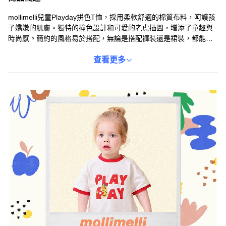
mollimelli兒童Playday拼色T恤，採用柔軟舒適的棉質布料，呵護孩
子嬌嫩的肌膚。獨特的撞色設計和可愛的老虎插圖，增添了童趣與
時尚感。簡約的風格易於搭配，無論是搭配褲裝還是裙裝，都能展
現孩子的活力。90尺寸貼心設計肩開口，方便穿脫，讓寶寶穿著更
舒適。這款T恤是孩子們日常穿搭的理想選擇，讓他們在玩樂中也能
查看更多
展現獨特魅力。