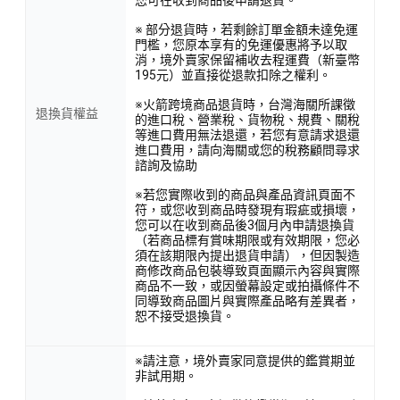
您可在收到商品後申請退貨。
※ 部分退貨時，若剩餘訂單金額未達免運
門檻，您原本享有的免運優惠將予以取
消，境外賣家保留補收去程運費（新臺幣
195元）並直接從退款扣除之權利。
※火箭跨境商品退貨時，台灣海關所課徵
退換貨權益
的進口稅、營業稅、貨物稅、規費、關稅
等進口費用無法退還，若您有意請求退還
進口費用，請向海關或您的稅務顧問尋求
諮詢及協助
※若您實際收到的商品與產品資訊頁面不
符，或您收到商品時發現有瑕疵或損壞，
您可以在收到商品後3個月內申請退換貨
（若商品標有賞味期限或有效期限，您必
須在該期限內提出退貨申請），但因製造
商修改商品包裝導致頁面顯示內容與實際
商品不一致，或因螢幕設定或拍攝條件不
同導致商品圖片與實際產品略有差異者，
恕不接受退換貨。
※請注意，境外賣家同意提供的鑑賞期並
非試用期。