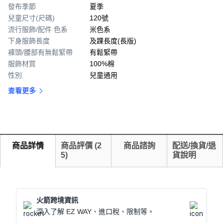
發布季節
夏季
兒童尺寸(尺碼)
120號
流行服飾/配件 色系
米色系
下身服飾長度
及踝長度(長版)
褲頭/腰部有無鬆緊帶
有鬆緊帶
服飾材質
100%棉
性別
兒童通用
查看更多
商品詳情
商品評價
(
2
商品諮詢
配送/換貨/退
5
)
貨說明
火箭跨境資訊
深入了解 EZ WAY、進口稅、限制等。