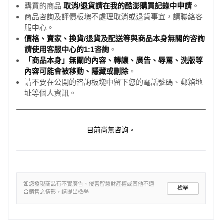
購買的商品
取消/退貨請在我的酷澎購買記錄中申請
。
商品咨詢及評價板塊不處理取消或退貨事宜，請聯絡客
服中心。
價格、賣家、換貨/退貨及配送等與商品本身無關的咨詢
請使用客服中心的1:1咨詢
。
「商品本身」無關的內容、轉讓、廣告、辱罵、洗版等
內容可能會被移動、隱藏或刪除
。
請不要在公開的咨詢板塊中留下您的電話號碼、郵箱地
址等個人資訊。
目前尚無咨詢。
如您發現商品有不實廣告、侵害智慧財產權或其他不適
檢舉
合銷售之情形，請提出檢舉