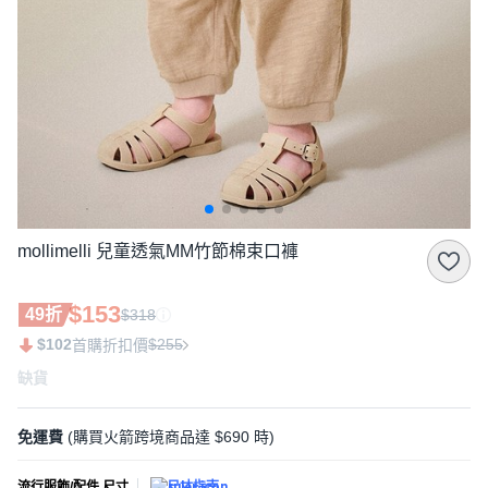
mollimelli 兒童透氣MM竹節棉束口褲
$153
49折
$318
$102
$255
首購折扣價
缺貨
免運費
(購買火箭跨境商品達 $690 時)
流行服飾/配件 尺寸
尺寸指南