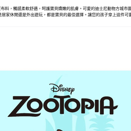
國進口棉質布料，觸感柔軟舒適，呵護寶貝嬌嫩的肌膚。可愛的迪士尼動物方
是居家休閒還是外出遊玩，都是寶貝的最佳選擇。讓您的孩子穿上這件可