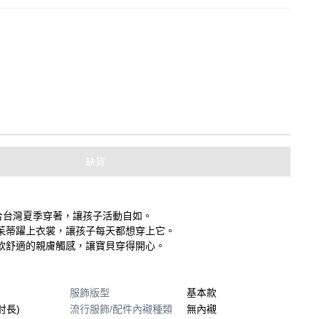
缺貨
合台灣夏季穿著，讓孩子活動自如。
茱蒂躍上衣裳，讓孩子每天都想穿上它。
軟舒適的親膚觸感，讓寶貝穿得開心。
服飾版型
基本款
肘長)
流行服飾/配件內襯種類
無內襯