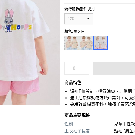
流行服飾/配件 尺寸
120
顏色
:
象牙白
商品特色
短袖T恤設計，透氣涼爽，非常適
迪士尼授權動物方城市設計，可愛
採用韓國棉質布料，給孩子帶來柔
商品主要規格
性別
兒童中性款
上衣袖子長度
短袖 (肩至