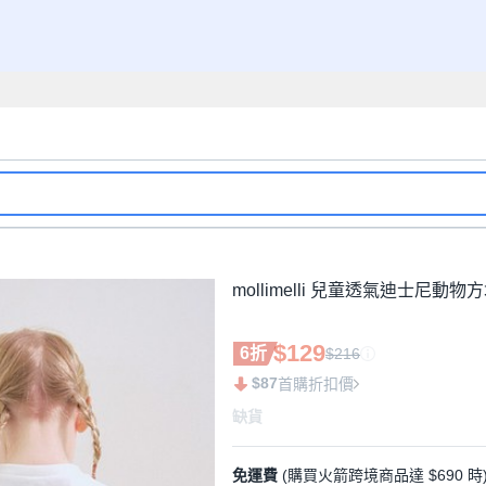
mollimelli 兒童透氣迪士尼動
$129
6折
$216
$87
首購折扣價
缺貨
免運費
(購買火箭跨境商品達 $690 時