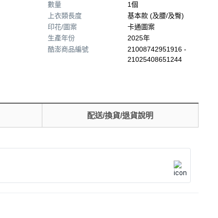
數量
1個
上衣類長度
基本款 (及腰/及臀)
印花/圖案
卡通圖案
生產年份
2025年
酷澎商品編號
21008742951916 -
21025408651244
配送/換貨/退貨說明