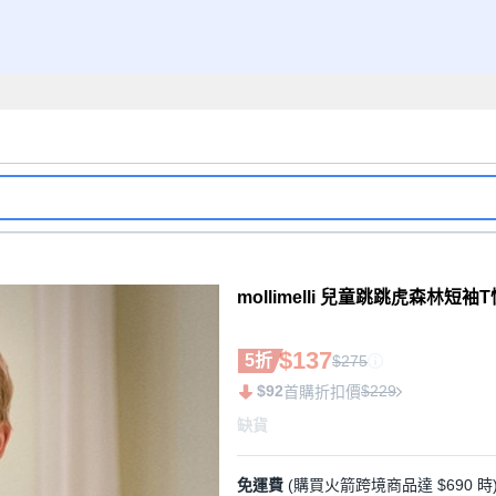
mollimelli 兒童跳跳虎森林短袖T
$137
5折
$275
$92
$229
首購折扣價
缺貨
免運費
(購買火箭跨境商品達 $690 時