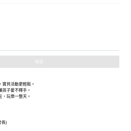
缺貨
，寶貝活動更輕鬆。
讓孩子愛不釋手。
在，玩樂一整天。
肘長)