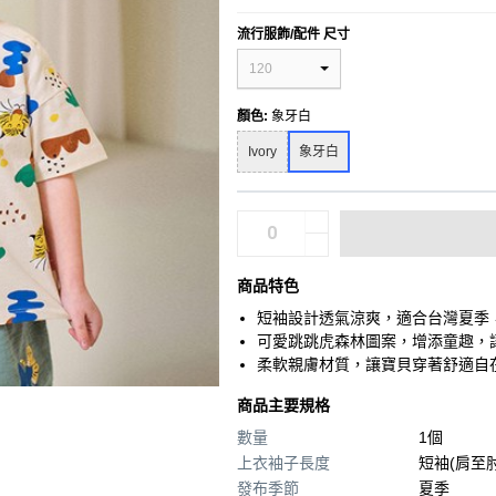
流行服飾/配件 尺寸
120
顏色
:
象牙白
Ivory
象牙白
商品特色
短袖設計透氣涼爽，適合台灣夏季
可愛跳跳虎森林圖案，增添童趣，
柔軟親膚材質，讓寶貝穿著舒適自
商品主要規格
數量
1個
上衣袖子長度
短袖(肩至
發布季節
夏季