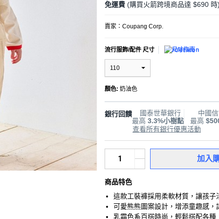
免運費
(購買火箭跨境商品達 $690 時
賣家：
Coupang Corp.
流行服飾/配件 尺寸
尺寸指南
110
顏色
:
奶油色
國泰世華銀行
中國信
銀行回饋
最高
3.3%小樹點
最高
$5
查看所有銀行優惠活動
加入
商品特色
這款工裝褲採用柔軟材質，讓孩子
可愛熊熊圖案設計，增添童趣感，
乳霜色系百搭時尚，輕鬆搭配各種