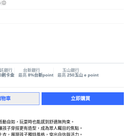
)
託銀行
台新銀行
玉山銀行
00刷卡金
最高
8%台新point
最高
250玉山 e point
購物車
立即購買
活動自如，玩耍時也能感到舒適無拘束。
讓孩子穿搭更有造型，成為眾人矚目的焦點。
上衣，展現孩子獨特風格，穿出自信與活力。