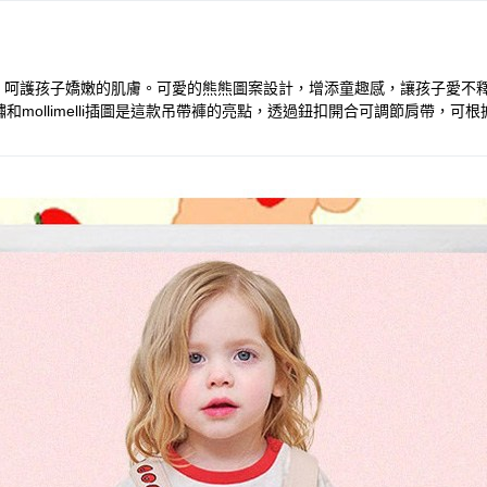
舒適的棉質布料，呵護孩子嬌嫩的肌膚。可愛的熊熊圖案設計，增添童趣感，讓孩
mollimelli插圖是這款吊帶褲的亮點，透過鈕扣開合可調節肩帶，可