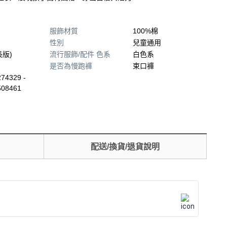
服飾材質
100%棉
性別
兒童通用
長版)
流行服飾/配件 色系
白色系
是否為慢跑褲
束口褲
74329 -
508461
配送/換貨/退貨說明