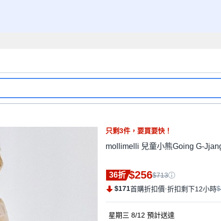
只剩
3
件，
要買要快！
mollimelli 兒童小熊Going G-Jj
$256
36折
$713
$171
·
$
首購折扣價
折扣剩下12小時
星期三 8/12
預計送達