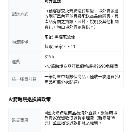
海外直送
（顧客提交火箭跨境訂單後，境外賣家會
配送方式
收到訂單內容並直接配送商品給顧客，與
產品有關之資訊、圖片、說明及其他相關
資訊，均由境外賣家提供。）
宅配: 黑貓宅急便
物流夥伴
超取: 全家、7-11
$195
運費
- 火箭跨境商品訂單價格超過$690免運費
一筆訂單中有數個商品，僅收一次運費(但
統一運費計算
商品可能分次配送)
火箭跨境退換貨政策
※因火箭跨境商品為海外直送，退貨時境
外賣家保留收取退貨處理費（新臺幣95
退貨費用
元）並直接從退款扣除之權利。