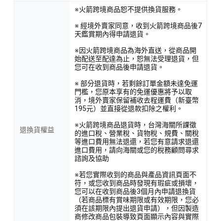
※火箭跨境商品恕不提供換貨服務。
※ 經境外賣家同意，收到火箭跨境商品後7
天鑑賞期內得申請退貨。
※因火箭跨境商品為海外直送，從商品開
始配送至配達為止，恕無法受理退貨，但
您可在收到商品後申請退貨。
※ 部分退貨時，若剩餘訂單金額未達免運
門檻，您原本享有的免運優惠將予以取
消，境外賣家保留補收去程運費（新臺幣
195元）並直接從退款扣除之權利。
※火箭跨境商品退貨時，台灣海關所課徵
退換貨權益
的進口稅、營業稅、貨物稅、規費、關稅
等進口費用無法退還，若您有意請求退還
進口費用，請向海關或您的稅務顧問尋求
諮詢及協助
※若您實際收到的商品與產品資訊頁面不
符，或您收到商品時發現有瑕疵或損壞，
您可以在收到商品後3個月內申請退換貨
（若商品標有賞味期限或有效期限，您必
須在該期限內提出退貨申請），但因製造
商修改商品包裝導致頁面顯示內容與實際