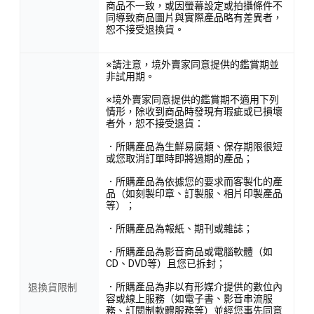
商品不一致，或因螢幕設定或拍攝條件不
同導致商品圖片與實際產品略有差異者，
恕不接受退換貨。
※請注意，境外賣家同意提供的鑑賞期並
非試用期。
※境外賣家同意提供的鑑賞期不適用下列
情形，除收到商品時發現有瑕疵或已損壞
者外，恕不接受退貨：
．所購產品為生鮮易腐類、保存期限很短
或您取消訂單時即將過期的產品；
．所購產品為依據您的要求而客製化的產
品（如刻製印章、訂製服、相片印製產品
等）；
．所購產品為報紙、期刊或雜誌；
．所購產品為影音商品或電腦軟體（如
CD、DVD等）且您已拆封；
．所購產品為非以有形媒介提供的數位內
退換貨限制
容或線上服務（如電子書、影音串流服
務、訂閱制軟體服務等）並經您事先同意