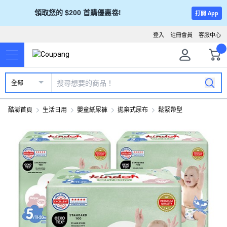
領取您的 $200 首購優惠卷!
打開 App
登入
註冊會員
客服中心
全部
酷澎首頁
生活日用
嬰童紙尿褲
拋棄式尿布
鬆緊帶型