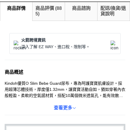
商品詳情
商品評價
(
88
商品諮詢
配送/換貨/退
5
)
貨說明
火箭跨境資訊
深入了解 EZ WAY、進口稅、限制等。
商品概述
Kindoh優質O Slim Bebe Guard尿布，專為呵護寶寶肌膚設計。採
用超薄芯體技術，厚度僅1.32mm，讓寶寶活動自如，猶如穿著內衣
般輕盈。柔軟的空氣感材質，搭配10萬個微米透氣孔，能有效散熱
排濕，保持乾爽舒適。加寬加長的吸收芯體，搭配三重彈力防漏設
計，有效防止側漏，讓寶寶安心玩耍。更有尿濕顯示，提醒您及時
查看更多
更換，給寶寶全方位的呵護。