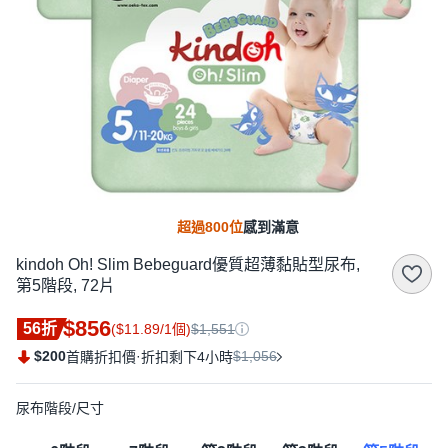
超過800位
感到滿意
kindoh Oh! Slim Bebeguard優質超薄黏貼型尿布,
第5階段, 72片
$856
56折
($11.89/1個)
$1,551
$200
·
$1,056
首購折扣價
折扣剩下4小時
尿布階段/尺寸