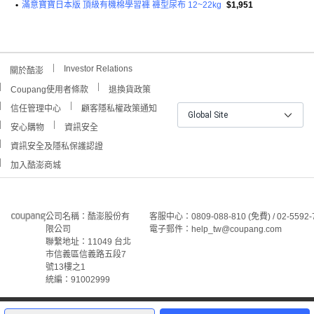
•
滿意寶寶日本版 頂級有機棉學習褲 褲型尿布 12~22kg
$1,951
Investor Relations
關於酷澎
Coupang使用者條款
退換貨政策
信任管理中心
顧客隱私權政策通知
Global Site
安心購物
資訊安全
資訊安全及隱私保護認證
加入酷澎商城
公司名稱：酷澎股份有
客服中心：0809-088-810 (免費) / 02-5592-
限公司
電子郵件：help_tw@coupang.com
聯繫地址：11049 台北
市信義區信義路五段7
號13樓之1
統編：91002999
©Coupang Taiwan Co., Ltd. 保留所有權利。