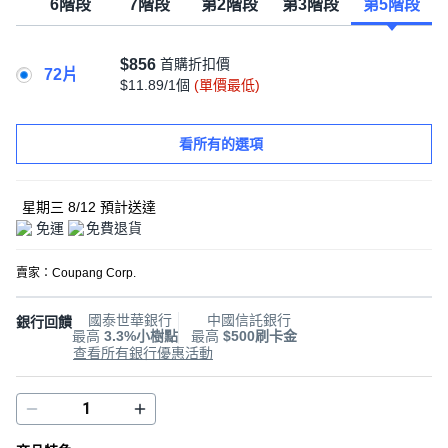
段
6階段
7階段
第2階段
第3階段
第5階段
$856
首購折扣價
72片
$11.89/1個
(單價最低)
看所有的選項
星期三 8/12
預計送達
免運
免費退貨
賣家：
Coupang Corp.
國泰世華銀行
中國信託銀行
銀行回饋
最高
3.3%小樹點
最高
$500刷卡金
查看所有銀行優惠活動