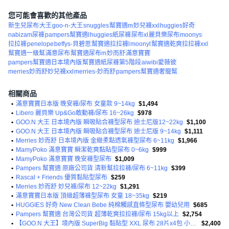
您可能會喜歡的其他產品
新生兒尿布
大王
goo-n-大王
snuggles
幫寶適m
妙兒褲xxl
huggies好奇
nabizam尿褲
pampers幫寶適l
huggies紙尿褲
尿布xl
麗貝樂尿布
moonys
拉拉褲
penelope
beffys-貝碧思
幫寶適拉拉褲l
moonyl
幫寶適乾爽拉拉褲xxl
幫寶適一級幫
滿意尿布
幫寶適尿布m
妙而舒
滿意寶寶
pampers幫寶適日本境內版
幫寶適紙尿褲第5階段
aiwibi愛薇彼
merries妙而舒妙兒褲xxl
merries-妙而舒
pampers幫寶適奢寵幫
相關商品
•
滿意寶寶日本版 晚安褲/尿布 女童款 9~14kg
$1,494
•
Libero 麗貝樂 Up&Go敢動褲/尿布 16~26kg
$978
•
GOO.N 大王 日本境內版 瞬吸貼合褲型尿布 迪士尼版12~22kg
$1,100
•
GOO.N 大王 日本境內版 瞬吸貼合褲型尿布 迪士尼版 9~14kg
$1,111
•
Merries 妙而舒 日本境內版 金緻柔點透氣褲型尿布 6~11kg
$1,966
•
MamyPoko 滿意寶寶 瞬潔乾爽黏貼型尿布 0~6kg
$999
•
MamyPoko 滿意寶寶 晚安褲型尿布
$1,009
•
Pampers 幫寶適 原廠公司貨 清新幫拉拉褲/尿布 6~11kg
$399
•
Rascal + Friends 優質黏貼型尿布
$259
•
Merries 妙而舒 妙兒褲/尿布 12~22kg
$1,291
•
滿意寶寶日本版 頂級超薄褲型尿布 女童 18~35kg
$219
•
HUGGIES 好奇 New Clean Bebe 純棉觸感直條型尿布 嬰幼兒用
$685
•
Pampers 幫寶適 台灣公司貨 超薄乾爽拉拉褲/尿布 15kg以上
$2,754
•
【GOO.N 大王】境內版 SuperBig 黏貼型 XXL 尿布 28片x4包 小日所
$2,400