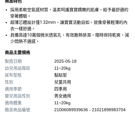
商品特色
採用柔軟空氣感材質，溫柔呵護寶寶嬌嫩的肌膚，給予最舒適的
穿著體驗。
超薄芯體設計僅1.32mm，讓寶寶活動自如，就像穿著輕薄的內
衣一樣舒適。
具備高達10萬個微米透氣孔，有效散熱排濕，隨時保持乾爽，減
少悶熱不適感。
商品主要規格
製造日期
2025-05-18
幼兒用品階段
11~20kg
尿布型態
黏貼型
性別
兒童共用
適用季節
四季用
嬰兒用品性別
男女通用
適用體重
11~20kg
酷澎商品編號
21006089939636 - 21021898983704