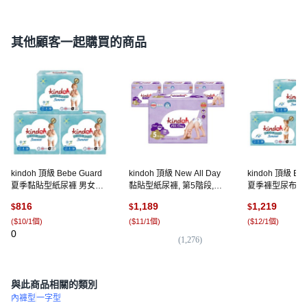
其他顧客一起購買的商品
kindoh 頂級 Bebe Guard
kindoh 頂級 New All Day
kindoh 頂級 Beb
夏季黏貼型紙尿褲 男女通
黏貼型紙尿褲, 第5階段,
夏季褲型尿布 男
用, 78張, 4階段
112片
102張, 5階段
816
1,189
1,219
$
$
$
(
$10/1個
)
(
$11/1個
)
(
$12/1個
)
0
(
1,276
)
(
1
)
與此商品相關的類別
內褲型
一字型