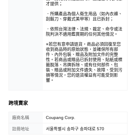
才提供；
．所購產品為個人衛生用品（如內衣褲、
刮鬍刀、穿戴式美甲等）且已拆封；
．依照台灣法律、法規、裁定、命令或法
院判決不適用鑑賞期的任何其他情況。
※若您有意申請退貨，商品必須回復至您
收到商品時的原始狀態，並確保所有部
件、內外包裝、贈品及附加文件的完整
性。若商品或贈品已拆封使用、貼紙或標
籤脫落、吊牌拆除、或有任何部件、包
裝、贈品或附加文件遺失、故障、受到污
損等情況，您的退貨權益有可能受到影
響。
跨境賣家
廠商名稱
Coupang Corp.
註冊地址
서울특별시 송파구 송파대로 570