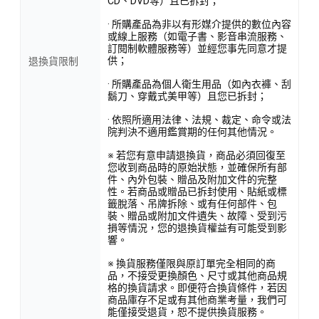
CD、DVD等）且已拆封；
· 所購產品為非以有形媒介提供的數位內容
或線上服務（如電子書、影音串流服務、
訂閱制軟體服務等）並經您事先同意才提
供；
退換貨限制
· 所購產品為個人衛生用品（如內衣褲、刮
鬍刀、穿戴式美甲等）且您已拆封；
· 依照所適用法律、法規、裁定、命令或法
院判決不適用鑑賞期的任何其他情況。
※ 若您有意申請退換貨，商品必須回復至
您收到商品時的原始狀態，並確保所有部
件、內外包裝、贈品及附加文件的完整
性。若商品或贈品已拆封使用、貼紙或標
籤脫落、吊牌拆除、或有任何部件、包
裝、贈品或附加文件遺失、故障、受到污
損等情況，您的退換貨權益有可能受到影
響。
※ 換貨服務僅限與原訂單完全相同的商
品，不接受更換顏色、尺寸或其他商品規
格的換貨請求。即便符合換貨條件，若因
商品庫存不足或有其他商業考量，我們可
能僅接受退貨，恕不提供換貨服務。