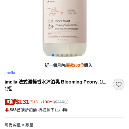
近一個月內
超過200位
購入
jmella
jmella 法式漫舞香水沐浴乳 Blooming Peony, 1L,
1瓶
$131
6折
($13.1/100ml)
$219
$88
·
首購折扣價
折扣剩下11小時
每份容量 × 數量