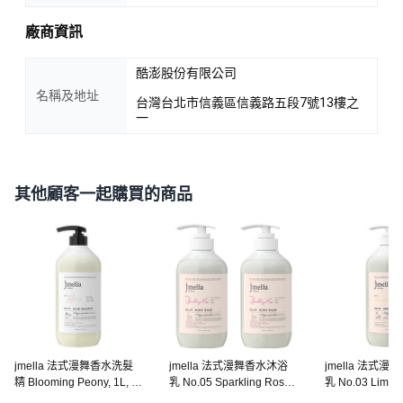
廠商資訊
酷澎股份有限公司
名稱及地址
台灣台北市信義區信義路五段7號13樓之
一
其他顧客一起購買的商品
jmella 法式漫舞香水洗髮
jmella 法式漫舞香水沐浴
jmella 法式
精 Blooming Peony, 1L, 1
乳 No.05 Sparkling Rose,
乳 No.03 Lime & 
瓶
500ml, 2瓶
1瓶