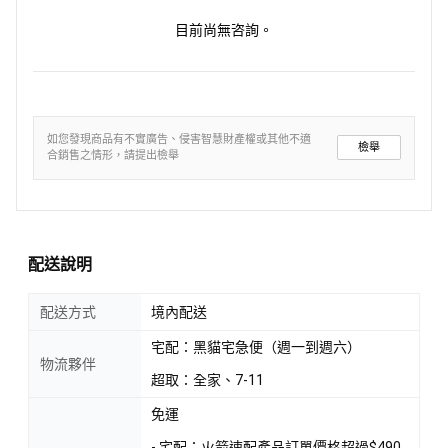
目前尚無咨詢。
如您發現商品有不實廣告、侵害智慧財產權或其他不適
檢舉
合銷售之情形，請提出檢舉
配送說明
配送方式
境內配送
宅配：黑貓宅急便（週一到週六）
物流夥伴
超取：全家、7-11
免運
- 宅配：火箭速配產品訂單價格超過$490