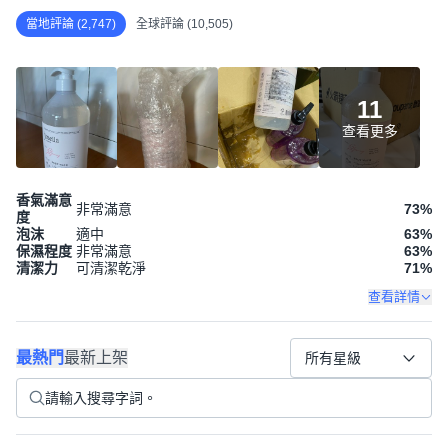
當地評論 (2,747)
全球評論 (10,505)
11
查看更多
香氣滿意
非常滿意
73
%
度
泡沫
適中
63
%
保濕程度
非常滿意
63
%
清潔力
可清潔乾淨
71
%
查看詳情
最熱門
最新上架
所有星級