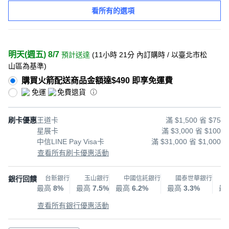
看所有的選項
明天(週五) 8/7
預計送達
(
11小時 21分
內訂購時
/ 以臺北市松
山區為基準
)
購買火箭配送商品金額達$490 即享免運費
免運
免費退貨
刷卡優惠
王道卡
滿 $1,500 省 $75
星展卡
滿 $3,000 省 $100
中信LINE Pay Visa卡
滿 $31,000 省 $1,000
查看所有刷卡優惠活動
銀行回饋
台新銀行
玉山銀行
中國信託銀行
國泰世華銀行
最高
8%
最高
7.5%
最高
6.2%
最高
3.3%
最
查看所有銀行優惠活動