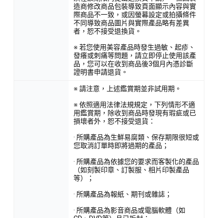
造商修改商品包裝導致頁面顯示內容與實
際商品不一致，或因螢幕設定或拍攝條件
不同導致商品圖片與實際產品略有差異
者，恕不接受退換貨。
※ 若您使用美容產品時發生過敏、起疹、
發癢或刺痛等問題，請立即停止使用該產
品，您可以在收到商品後3個月內憑診斷
證明書申請退貨。
※ 請注意，上述鑑賞期並非試用期。
※ 依照適用法律法規規定，下列情形不適
用鑑賞期，除收到商品時發現有瑕疵或已
損壞者外，恕不接受退貨：
· 所購產品為生鮮易腐類、保存期限很短或
您取消訂單時即將過期的產品；
· 所購產品為依據您的要求而客製化的產品
（如刻製印章、訂製服、相片印製產品
等）；
· 所購產品為報紙、期刊或雜誌；
· 所購產品為影音商品或電腦軟體（如