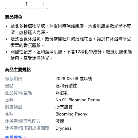
商品特色
蘊含多種植物萃取，沐浴同時呵護肌膚，洗後肌膚柔嫩光滑不乾
澀，散發迷人光澤。
法式香氛沐浴乳，散發盛開牡丹的淡雅花香，讓您在沐浴時享受
奢華的香氛體驗。
弱酸性配方，溫和潔淨肌膚，不含12種化學成分，敏感肌膚也能
使用，享受沐浴時光。
商品主要規格
保存期限
2028-05-06 或以後
優點
溫和弱酸性
產品質地/型態
沐浴乳
香味
No.01 Blooming Peony
肌膚類型
所有膚質
香味
Blooming Peony
沐浴露/潔面乳配方
液體
沐浴露/清潔劑皮膚問題
Dryness
查看更多