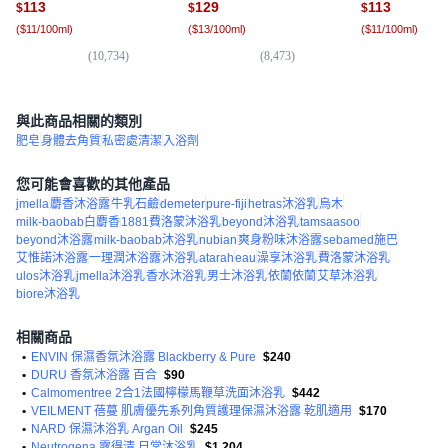
113
129
113
$
$
$
(
$11/100ml
)
(
$13/100ml
)
(
$11/100ml
)
(
10,734
)
(
8,473
)
(
20
與此商品相關的類別
肥皂
身體去角質
私密處清潔
入浴劑
您可能會喜歡的其他產品
jmella
麝香沐浴露
牛乳石鹼
demeter
pure-fiji
hetras沐浴乳
烏木
milk-baobab白麝香
1881費洛蒙沐浴乳
beyond沐浴乳
tamsaasoo
beyond沐浴露
milk-baobab沐浴乳
nubian
爽身粉味沐浴露
sebamed施巴
艾惟諾沐浴露
一理潤沐浴露
沐浴乳
atarah
eau
澡享沐浴乳
費洛蒙沐浴乳
ulos沐浴乳
jmella沐浴乳
香水沐浴乳
男士沐浴乳
依蘭依蘭
艾草沐浴乳
biore沐浴乳
相關商品
•
ENVIN 保濕香氛沐浴露 Blackberry & Pure
$240
•
DURU 香氛沐浴露 百合
$90
•
Calmomentree 2合1法國檸檬馬鞭草洗面沐浴乳
$442
•
VEILMENT 蓓蔓 肌膚優先系列角質護理保濕沐浴露 乾肌適用
$170
•
NARD 保濕沐浴乳 Argan Oil
$245
•
Neutrogena 露得清 日常沐浴乳
$1,204