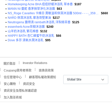
•
Homekeeping Acne BHA 痘痘舒緩沐浴乳 草本香
$187
•
MANN NI 蔓妮 香茅抹草淨化沐浴露
$63
•
NS_Roge Cavailles 卡維亞 異敏溫和保濕沐浴露 500ml - - - -_3596490004910
$660
•
NARD 保濕沐浴乳 摩洛哥堅果油
$217
•
Neutrogena 露得清 rainbath沐浴乳 洋梨綠茶香
$125
•
essenherb Acne茶樹沐浴露
$240
•
山羊奶沐浴乳 繁花棉香
$132
•
HAPPY BATH 杏仁蜂蜜牛奶沐浴乳
$66
•
Dove 多芬 清氧水潤沐浴乳
$95
Investor Relations
關於酷澎
Coupang使用者條款
退換貨政策
信任管理中心
顧客隱私權政策通知
Global Site
安心購物
資訊安全
資訊安全及隱私保護認證
加入酷澎商城