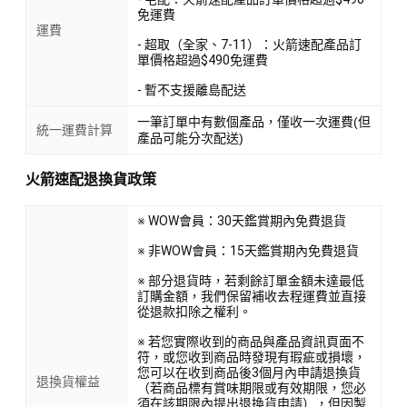
免運費
運費
- 超取（全家、7-11）：火箭速配產品訂
單價格超過$490免運費
- 暫不支援離島配送
一筆訂單中有數個產品，僅收一次運費(但
統一運費計算
產品可能分次配送)
火箭速配退換貨政策
※ WOW會員：30天鑑賞期內免費退貨
※ 非WOW會員：15天鑑賞期內免費退貨
※ 部分退貨時，若剩餘訂單金額未達最低
訂購金額，我們保留補收去程運費並直接
從退款扣除之權利。
※ 若您實際收到的商品與產品資訊頁面不
符，或您收到商品時發現有瑕疵或損壞，
您可以在收到商品後3個月內申請退換貨
退換貨權益
（若商品標有賞味期限或有效期限，您必
須在該期限內提出退換貨申請），但因製