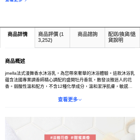
商品詳情
商品評價
(
1
商品諮詢
配送/換貨/退
3,252
)
貨說明
商品概述
jmella法式漫舞香水沐浴乳，為您帶來奢華的沐浴體驗。這款沐浴乳
蘊含法國專業調香師精心調配的盛開牡丹香氛，散發淡雅迷人的花
香。弱酸性溫和配方，不含12種化學成分，溫和潔淨肌膚，敏感肌
膚也能使用。添加多種植物萃取精華，沐浴同時滋潤保濕，洗後肌
膚柔嫩光滑不乾澀。讓您在沐浴的同時，享受香氛的呵護，打造水
查看更多
潤透亮的健康肌膚。