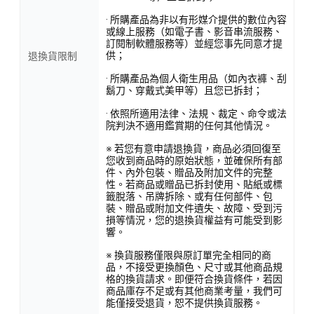
· 所購產品為非以有形媒介提供的數位內容
或線上服務（如電子書、影音串流服務、
訂閱制軟體服務等）並經您事先同意才提
供；
退換貨限制
· 所購產品為個人衛生用品（如內衣褲、刮
鬍刀、穿戴式美甲等）且您已拆封；
· 依照所適用法律、法規、裁定、命令或法
院判決不適用鑑賞期的任何其他情況。
※ 若您有意申請退換貨，商品必須回復至
您收到商品時的原始狀態，並確保所有部
件、內外包裝、贈品及附加文件的完整
性。若商品或贈品已拆封使用、貼紙或標
籤脫落、吊牌拆除、或有任何部件、包
裝、贈品或附加文件遺失、故障、受到污
損等情況，您的退換貨權益有可能受到影
響。
※ 換貨服務僅限與原訂單完全相同的商
品，不接受更換顏色、尺寸或其他商品規
格的換貨請求。即便符合換貨條件，若因
商品庫存不足或有其他商業考量，我們可
能僅接受退貨，恕不提供換貨服務。