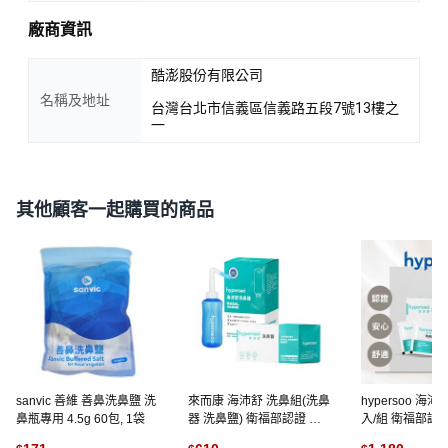
廠商資訊
酷澎股份有限公司
名稱及地址
台灣台北市信義區信義路五段7號13樓之
一
其他顧客一起購買的商品
sanvic 善維 善鼻洗鼻鹽 洗
來而康 海沛舒 洗鼻組(洗鼻
hypersoo 海沛
鼻瓶專用 4.5g 60包, 1袋
器 洗鼻鹽) 衛福部認證 維
入/組 衛福部認證
護鼻腔健康 洗鼻 洗鼻子, 1