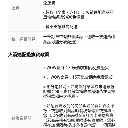
免運費
運費
- 超取（全家、7-11）：火箭速配產品訂
單價格超過$490免運費
- 暫不支援離島配送
一筆訂單中有數個產品，僅收一次運費(但
統一運費計算
產品可能分次配送)
火箭速配退換貨政策
※ WOW會員：30天鑑賞期內免費退貨
※ 非WOW會員：15天鑑賞期內免費退貨
※ 部分退貨時，若剩餘訂單金額未達最低
訂購金額，我們保留補收去程運費並直接
從退款扣除之權利。
※ 若您實際收到的商品與產品資訊頁面不
符，或您收到商品時發現有瑕疵或損壞，
您可以在收到商品後3個月內申請退換貨
退換貨權益
（若商品標有賞味期限或有效期限，您必
須在該期限內提出退換貨申請），但因製