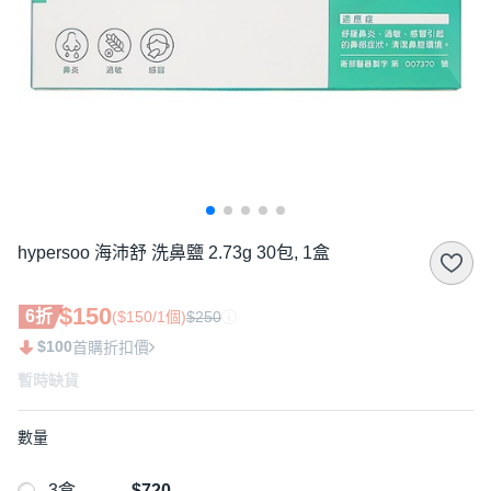
hypersoo 海沛舒 洗鼻鹽 2.73g 30包, 1盒
$150
6折
($150/1個)
$250
$100
首購折扣價
暫時缺貨
數量
3盒
$720