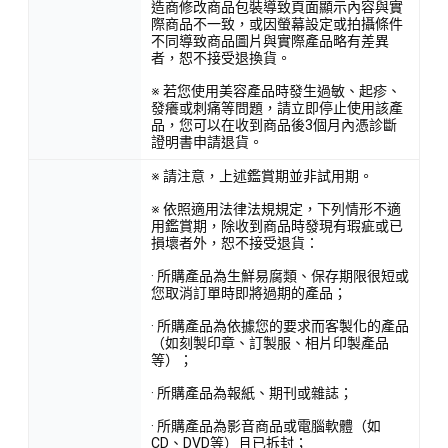
造商修改商品包裝導致頁面顯示內容與實
際商品不一致，或因螢幕設定或拍攝條件
不同導致商品圖片與實際產品略有差異
者，恕不接受退換貨。
※ 若您使用美容產品時發生過敏、起疹、
發癢或刺痛等問題，請立即停止使用該產
品，您可以在收到商品後3個月內憑診斷
證明書申請退貨。
※ 請注意，上述鑑賞期並非試用期。
※ 依照適用法律法規規定，下列情形不適
用鑑賞期，除收到商品時發現有瑕疵或已
損壞者外，恕不接受退貨：
· 所購產品為生鮮易腐類、保存期限很短或
您取消訂單時即將過期的產品；
· 所購產品為依據您的要求而客製化的產品
（如刻製印章、訂製服、相片印製產品
等）；
· 所購產品為報紙、期刊或雜誌；
· 所購產品為影音商品或電腦軟體（如
CD、DVD等）且已拆封；