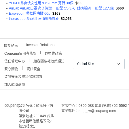
•
YOKOI 鼻爽快女性用 9 x 20mm 薄荷 30個
$63
•
AirLab AirLab口罩 鼻子清潔 一般型 SS 3入+替換濾網 一般型 12入組
$660
•
Easysoom 柔軟閉嘴貼 60p
$168
•
therasleep Snokill 三仙膠噴霧液
$2,053
Investor Relations
關於酷澎
Coupang使用者條款
退換貨政策
信任管理中心
顧客隱私權政策通知
Global Site
安心購物
資訊安全
資訊安全及隱私保護認證
加入酷澎商城
公司名稱：酷澎股份有
客服中心：0809-088-810 (免費) / 02-5592-
限公司
電子郵件：help_tw@coupang.com
聯繫地址：11049 台北
市信義區信義路五段7
號13樓之1