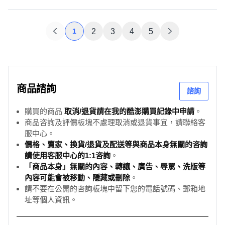
1
2
3
4
5
商品諮詢
諮詢
購買的商品
取消/退貨請在我的酷澎購買記錄中申請
。
商品咨詢及評價板塊不處理取消或退貨事宜，請聯絡客
服中心。
價格、賣家、換貨/退貨及配送等與商品本身無關的咨詢
請使用客服中心的1:1咨詢
。
「商品本身」無關的內容、轉讓、廣告、辱罵、洗版等
內容可能會被移動、隱藏或刪除
。
請不要在公開的咨詢板塊中留下您的電話號碼、郵箱地
址等個人資訊。