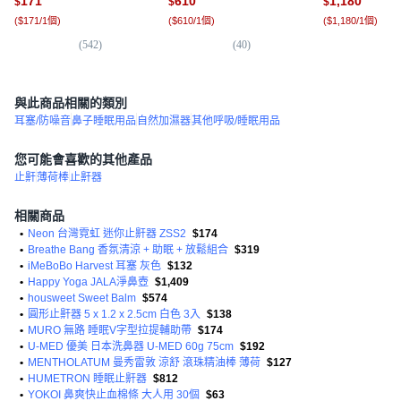
171
610
1,180
$
$
$
套, 洗鼻器1盒+洗鼻鹽1盒
(
$171/1個
)
(
$610/1個
)
(
$1,180/1個
)
(
542
)
(
40
)
(
1
)
與此商品相關的類別
耳塞/防噪音
鼻子睡眠用品
自然加濕器
其他呼吸/睡眠用品
您可能會喜歡的其他產品
止鼾
薄荷棒
止鼾器
相關商品
•
Neon 台灣霓虹 迷你止鼾器 ZSS2
$174
•
Breathe Bang 香氛清涼 + 助眠 + 放鬆組合
$319
•
iMeBoBo Harvest 耳塞 灰色
$132
•
Happy Yoga JALA淨鼻壺
$1,409
•
housweet Sweet Balm
$574
•
圓形止鼾器 5 x 1.2 x 2.5cm 白色 3入
$138
•
MURO 無路 睡眠V字型拉提輔助帶
$174
•
U-MED 優美 日本洗鼻器 U-MED 60g 75cm
$192
•
MENTHOLATUM 曼秀雷敦 涼舒 滾珠精油棒 薄荷
$127
•
HUMETRON 睡眠止鼾器
$812
•
YOKOI 鼻爽快止血棉條 大人用 30個
$63