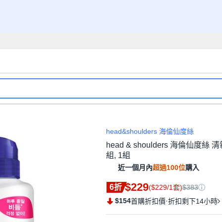
head&shoulders 海倫仙度絲
head & shoulders 海倫仙度絲
組, 1組
近一個月內
超過100位
購入
$229
6折
($229/1套)
$383
$154
·
首購折扣價
折扣剩下14小時