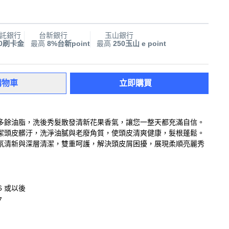
託銀行
台新銀行
玉山銀行
00刷卡金
最高
8%台新point
最高
250玉山 e point
購物車
立即購買
多餘油脂，洗後秀髮散發清新花果香氣，讓您一整天都充滿自信。
潔頭皮髒汙，洗淨油膩與老廢角質，使頭皮清爽健康，髮根蓬鬆。
氛清新與深層清潔，雙重呵護，解決頭皮屑困擾，展現柔順亮麗秀
06 或以後
7