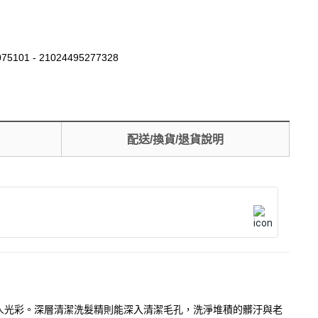
75101 - 21024495277328
配送/換貨/退貨說明
人光彩。深層清潔洗髮精則能深入清潔毛孔，洗淨堆積的髒汙與老