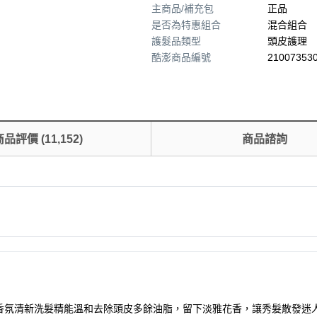
主商品/補充包
正品
是否為特惠組合
混合組合
護髮品類型
頭皮護理
酷澎商品編號
210073530
商品評價
(
11,152
)
商品諮詢
香氛清新洗髮精能溫和去除頭皮多餘油脂，留下淡雅花香，讓秀髮散發迷