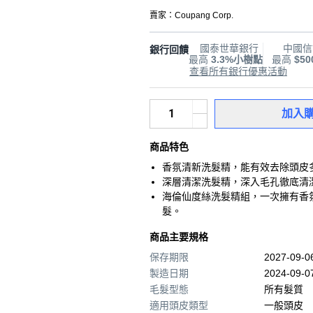
賣家：
Coupang Corp.
國泰世華銀行
中國信
銀行回饋
最高
3.3%小樹點
最高
$5
查看所有銀行優惠活動
加入
商品特色
香氛清新洗髮精，能有效去除頭皮
深層清潔洗髮精，深入毛孔徹底清
海倫仙度絲洗髮精組，一次擁有香
髮。
商品主要規格
保存期限
2027-09-
製造日期
2024-09-0
毛髮型態
所有髮質
適用頭皮類型
一般頭皮