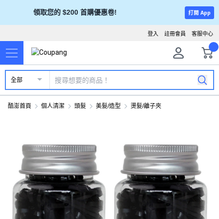
領取您的 $200 首購優惠卷!
打開 App
登入
註冊會員
客服中心
全部
酷澎首頁
個人清潔
頭髮
美髮/造型
燙髮/離子夾