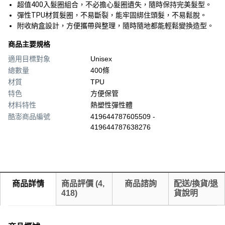
超值400入髮圈組合，不必擔心髮圈遺失，隨時保持完美髮型。
彈性TPU材質髮圈，不易斷裂，能牢固綁住頭髮，不易鬆脫。
附收納盒設計，方便攜帶與整理，隨時隨地都能輕鬆變換造型。
商品主要規格
適用目標對象
Unisex
總數量
400條
材質
TPU
特色
方便保管
材料特性
熱塑性彈性體
酷澎商品編號
419644787605509 -
419644787638276
商品詳情
商品評價
(
4,
商品諮詢
配送/換貨/退
418
)
貨說明