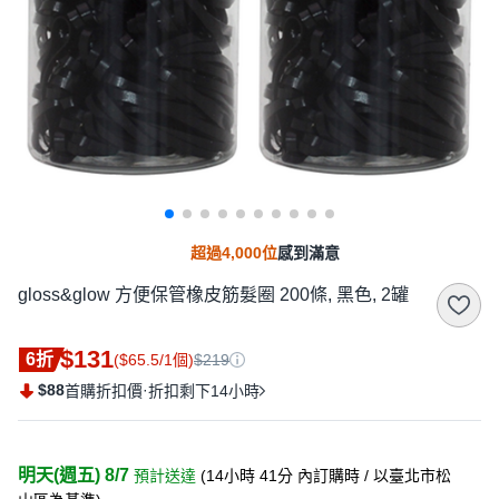
超過4,000位
感到滿意
gloss&glow 方便保管橡皮筋髮圈 200條, 黑色, 2罐
$131
6折
($65.5/1個)
$219
$88
·
首購折扣價
折扣剩下14小時
明天(週五) 8/7
預計送達
(
14小時 41分
內訂購時
/ 以臺北市松