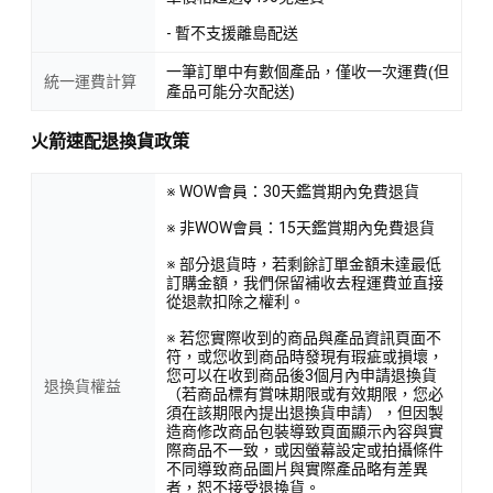
- 暫不支援離島配送
一筆訂單中有數個產品，僅收一次運費(但
統一運費計算
產品可能分次配送)
火箭速配退換貨政策
※ WOW會員：30天鑑賞期內免費退貨
※ 非WOW會員：15天鑑賞期內免費退貨
※ 部分退貨時，若剩餘訂單金額未達最低
訂購金額，我們保留補收去程運費並直接
從退款扣除之權利。
※ 若您實際收到的商品與產品資訊頁面不
符，或您收到商品時發現有瑕疵或損壞，
您可以在收到商品後3個月內申請退換貨
退換貨權益
（若商品標有賞味期限或有效期限，您必
須在該期限內提出退換貨申請），但因製
造商修改商品包裝導致頁面顯示內容與實
際商品不一致，或因螢幕設定或拍攝條件
不同導致商品圖片與實際產品略有差異
者，恕不接受退換貨。