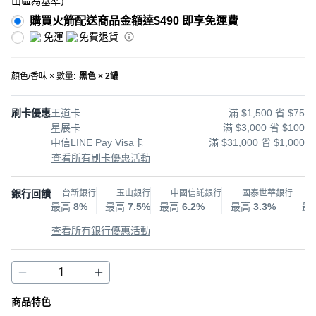
山區為基準
)
購買火箭配送商品金額達$490 即享免運費
免運
免費退貨
顏色/香味 × 數量
:
黑色 × 2罐
刷卡優惠
王道卡
滿 $1,500 省 $75
星展卡
滿 $3,000 省 $100
中信LINE Pay Visa卡
滿 $31,000 省 $1,000
查看所有刷卡優惠活動
銀行回饋
台新銀行
玉山銀行
中國信託銀行
國泰世華銀行
最高
8%
最高
7.5%
最高
6.2%
最高
3.3%
最
查看所有銀行優惠活動
商品特色