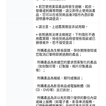
※ 若您使用美容產品時發生過敏、起疹、
發癢或刺痛等問題，請立即停止使用該產
品，您可以在收到商品後3個月內憑診斷
證明書申請退貨。
※ 請注意，上述鑑賞期並非試用期。
※ 依照適用法律法規規定，下列情形不適
用鑑賞期，除收到商品時發現有瑕疵或已
損壞者外，恕不接受退貨：
· 所購產品為生鮮易腐類、保存期限很短或
您取消訂單時即將過期的產品；
· 所購產品為依據您的要求而客製化的產品
（如刻製印章、訂製服、相片印製產品
等）；
· 所購產品為報紙、期刊或雜誌；
· 所購產品為影音商品或電腦軟體（如
CD、DVD等）且已拆封；
· 所購產品為非以有形媒介提供的數位內容
或線上服務（如電子書、影音串流服務、
訂閱制軟體服務等）並經您事先同意才提