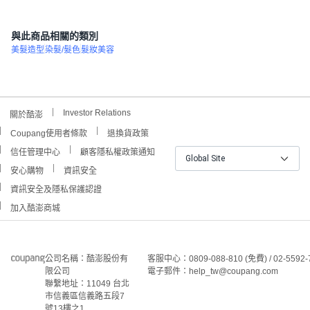
與此商品相關的類別
美髮造型
染髮/髮色
髮妝美容
Investor Relations
關於酷澎
Coupang使用者條款
退換貨政策
信任管理中心
顧客隱私權政策通知
Global Site
安心購物
資訊安全
資訊安全及隱私保護認證
加入酷澎商城
公司名稱：酷澎股份有
客服中心：0809-088-810 (免費) / 02-5592-
限公司
電子郵件：help_tw@coupang.com
聯繫地址：11049 台北
市信義區信義路五段7
號13樓之1