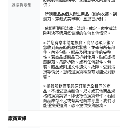
供；
退換貨限制
· 所購產品為個人衛生用品（如內衣褲、刮
鬍刀、穿戴式美甲等）且您已拆封；
· 依照所適用法律、法規、裁定、命令或法
院判決不適用鑑賞期的任何其他情況。
※ 若您有意申請退換貨，商品必須回復至
您收到商品時的原始狀態，並確保所有部
件、內外包裝、贈品及附加文件的完整
性。若商品或贈品已拆封使用、貼紙或標
籤脫落、吊牌拆除、或有任何部件、包
裝、贈品或附加文件遺失、故障、受到污
損等情況，您的退換貨權益有可能受到影
響。
※ 換貨服務僅限與原訂單完全相同的商
品，不接受更換顏色、尺寸或其他商品規
格的換貨請求。即便符合換貨條件，若因
商品庫存不足或有其他商業考量，我們可
能僅接受退貨，恕不提供換貨服務。
廠商資訊