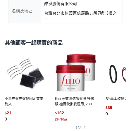
酷澎股份有限公司
名稱及地址
台灣台北市信義區信義路五段7號13樓之
一
其他顧客一起購買的商品
小黑夾髮夾盤髮固定夾美
fino 高效滲透護髮膜 升級
SY基本款髮束 
髮夾
版 極度受損髮適用, 230g,
69
$
2件
21
162
$
$
0
0
(
$4/10g
)
(
2,102
)