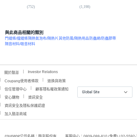
(
752
)
(
1,198
)
(
7
與此商品相關的類別
門縫條/擋縫條
隔熱氣泡布/隔熱片
其他防風/隔熱用品
防蟲網/防蟲膠帶
隔音材料/吸音材料
Investor Relations
關於酷澎
Coupang使用者條款
退換貨政策
信任管理中心
顧客隱私權政策通知
Global Site
安心購物
資訊安全
資訊安全及隱私保護認證
加入酷澎商城
公司名稱：酷澎股份有
客服中心：0809-088-810 (免費) / 02-5592-