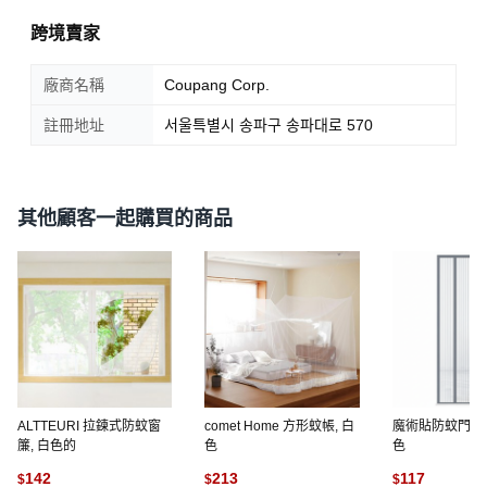
跨境賣家
廠商名稱
Coupang Corp.
註冊地址
서울특별시 송파구 송파대로 570
其他顧客一起購買的商品
ALTTEURI 拉鍊式防蚊窗
comet Home 方形蚊帳, 白
魔術貼防蚊門簾,
簾, 白色的
色
色
142
213
117
$
$
$