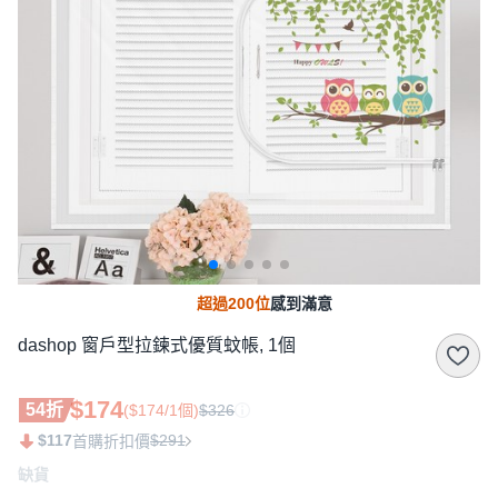
超過200位
感到滿意
dashop 窗戶型拉鍊式優質蚊帳, 1個
$174
54折
($174/1個)
$326
$117
$291
首購折扣價
缺貨