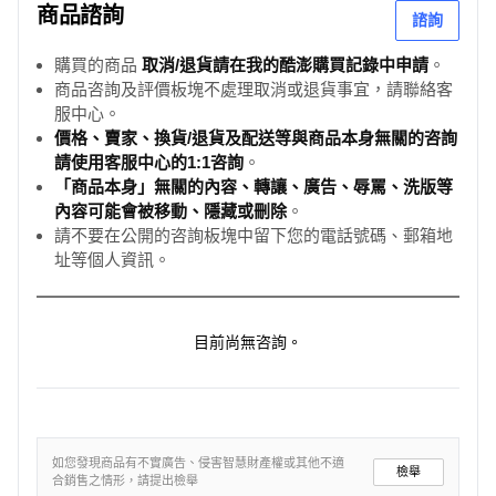
商品諮詢
諮詢
購買的商品
取消/退貨請在我的酷澎購買記錄中申請
。
商品咨詢及評價板塊不處理取消或退貨事宜，請聯絡客
服中心。
價格、賣家、換貨/退貨及配送等與商品本身無關的咨詢
請使用客服中心的1:1咨詢
。
「商品本身」無關的內容、轉讓、廣告、辱罵、洗版等
內容可能會被移動、隱藏或刪除
。
請不要在公開的咨詢板塊中留下您的電話號碼、郵箱地
址等個人資訊。
目前尚無咨詢。
如您發現商品有不實廣告、侵害智慧財產權或其他不適
檢舉
合銷售之情形，請提出檢舉