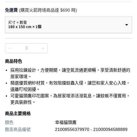
免運費
(購買火箭跨境商品達 $690 時)
尺寸 × 數量
180 x 150 cm × 1個
商品特色
採用拉鍊設計，方便開關，讓空氣流通更順暢，享受清新舒適的
居家環境。
精選優質網紗材質，有效阻擋蚊蟲入侵，讓您和家人安心入睡，
遠離叮咬困擾。
可愛貓頭鷹印花圖案，為居家增添活潑氣息，讓蚊帳不僅實用，
更具裝飾性。
商品主要規格
顏色
幸福貓頭鷹
酷澎商品編號
21008556379970 - 21000094588889