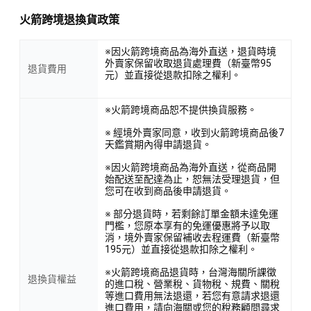
火箭跨境退換貨政策
※因火箭跨境商品為海外直送，退貨時境
外賣家保留收取退貨處理費（新臺幣95
退貨費用
元）並直接從退款扣除之權利。
※火箭跨境商品恕不提供換貨服務。
※ 經境外賣家同意，收到火箭跨境商品後7
天鑑賞期內得申請退貨。
※因火箭跨境商品為海外直送，從商品開
始配送至配達為止，恕無法受理退貨，但
您可在收到商品後申請退貨。
※ 部分退貨時，若剩餘訂單金額未達免運
門檻，您原本享有的免運優惠將予以取
消，境外賣家保留補收去程運費（新臺幣
195元）並直接從退款扣除之權利。
※火箭跨境商品退貨時，台灣海關所課徵
退換貨權益
的進口稅、營業稅、貨物稅、規費、關稅
等進口費用無法退還，若您有意請求退還
進口費用，請向海關或您的稅務顧問尋求