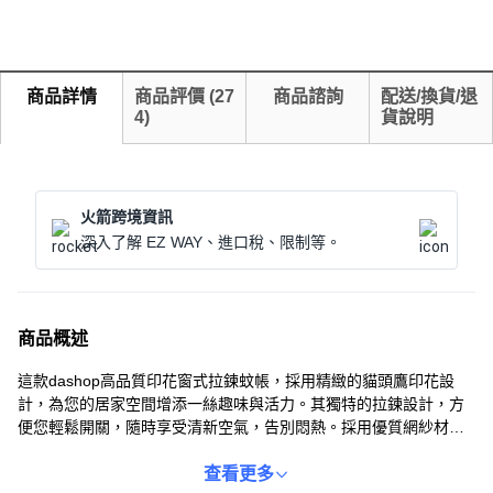
商品詳情
商品評價
(
27
商品諮詢
配送/換貨/退
4
)
貨說明
火箭跨境資訊
深入了解 EZ WAY、進口稅、限制等。
商品概述
這款dashop高品質印花窗式拉鍊蚊帳，採用精緻的貓頭鷹印花設
計，為您的居家空間增添一絲趣味與活力。其獨特的拉鍊設計，方
便您輕鬆開關，隨時享受清新空氣，告別悶熱。採用優質網紗材
質，能有效阻擋蚊蟲進入，讓您和家人安心入眠，免受蚊蟲叮咬之
苦。尺寸為180 x 150公分，適用於多種窗戶尺寸，安裝簡便，是您
查看更多