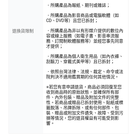
．所購產品為報紙、期刊或雜誌；
．所購產品為影音商品或電腦軟體（如
CD、DVD等）且您已拆封；
．所購產品為非以有形媒介提供的數位內
退換貨限制
容或線上服務（如電子書、影音串流服
務、訂閱制軟體服務等）並經您事先同意
才提供；
．所購產品為個人衛生用品（如內衣褲、
刮鬍刀、穿戴式美甲等）且已拆封；
．依照台灣法律、法規、裁定、命令或法
院判決不適用鑑賞期的任何其他情況。
※若您有意申請退貨，商品必須回復至您
收到商品時的原始狀態，並確保所有部
件、內外包裝、贈品及附加文件的完整
性。若商品或贈品已拆封使用、貼紙或標
籤脫落、吊牌拆除、或有任何部件、包
裝、贈品或附加文件遺失、故障、受到污
損等情況，您的退貨權益有可能受到影
響。