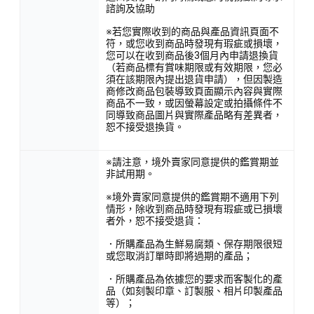
諮詢及協助
※若您實際收到的商品與產品資訊頁面不
符，或您收到商品時發現有瑕疵或損壞，
您可以在收到商品後3個月內申請退換貨
（若商品標有賞味期限或有效期限，您必
須在該期限內提出退貨申請），但因製造
商修改商品包裝導致頁面顯示內容與實際
商品不一致，或因螢幕設定或拍攝條件不
同導致商品圖片與實際產品略有差異者，
恕不接受退換貨。
※請注意，境外賣家同意提供的鑑賞期並
非試用期。
※境外賣家同意提供的鑑賞期不適用下列
情形，除收到商品時發現有瑕疵或已損壞
者外，恕不接受退貨：
．所購產品為生鮮易腐類、保存期限很短
或您取消訂單時即將過期的產品；
．所購產品為依據您的要求而客製化的產
品（如刻製印章、訂製服、相片印製產品
等）；