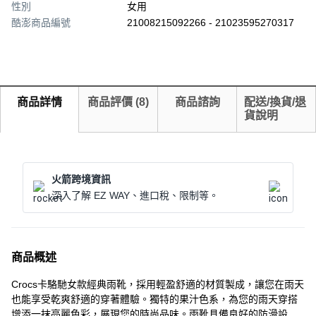
性別
女用
酷澎商品編號
21008215092266 - 21023595270317
商品詳情
商品評價
(
8
)
商品諮詢
配送/換貨/退
貨說明
火箭跨境資訊
深入了解 EZ WAY、進口稅、限制等。
商品概述
Crocs卡駱馳女款經典雨靴，採用輕盈舒適的材質製成，讓您在雨天
也能享受乾爽舒適的穿著體驗。獨特的果汁色系，為您的雨天穿搭
增添一抹亮麗色彩，展現您的時尚品味。雨靴具備良好的防滑設