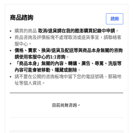
商品諮詢
諮詢
購買的商品
取消/退貨請在我的酷澎購買記錄中申請
。
商品咨詢及評價板塊不處理取消或退貨事宜，請聯絡客
服中心。
價格、賣家、換貨/退貨及配送等與商品本身無關的咨詢
請使用客服中心的1:1咨詢
。
「商品本身」無關的內容、轉讓、廣告、辱罵、洗版等
內容可能會被移動、隱藏或刪除
。
請不要在公開的咨詢板塊中留下您的電話號碼、郵箱地
址等個人資訊。
目前尚無咨詢。