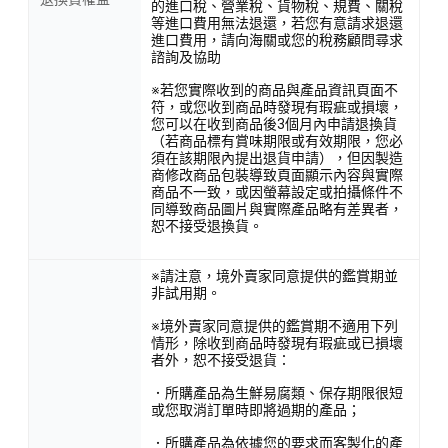
的進口稅、營業稅、貨物稅、規費、關稅
等進口費用無法退還，若您有意請求退還
進口費用，請向海關或您的稅務顧問尋求
諮詢及協助
※若您實際收到的商品與產品資訊頁面不
符，或您收到商品時發現有瑕疵或損壞，
您可以在收到商品後3個月內申請退換貨
（若商品標有賞味期限或有效期限，您必
須在該期限內提出退貨申請），但因製造
商修改商品包裝導致頁面顯示內容與實際
商品不一致，或因螢幕設定或拍攝條件不
同導致商品圖片與實際產品略有差異者，
恕不接受退換貨。
※請注意，境外賣家同意提供的鑑賞期並
非試用期。
※境外賣家同意提供的鑑賞期不適用下列
情形，除收到商品時發現有瑕疵或已損壞
者外，恕不接受退貨：
．所購產品為生鮮易腐類、保存期限很短
或您取消訂單時即將過期的產品；
．所購產品為依據您的要求而客製化的產