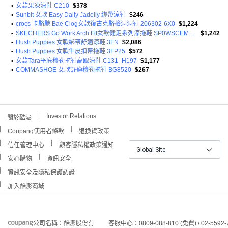
•
女款果凍涼鞋 C210
$378
•
Sunbit 女款 Easy Daily Jadelly 綁帶涼鞋
$246
•
crocs 卡駱馳 Bae Clog女款復古克駱格洞洞鞋 206302-6X0
$1,224
•
SKECHERS Go Work Arch Fit女款健走系列涼拖鞋 SP0WSCEM073
$1,242
•
Hush Puppies 女款綁帶舒適涼鞋 3FN
$2,086
•
Hush Puppies 女款牛皮扣帶拖鞋 3FP25
$572
•
女款Tara平底穆勒拖鞋高跟涼鞋 C131_H197
$1,177
•
COMMASHOE 女款舒適穆勒拖鞋 BG8520
$267
Investor Relations
關於酷澎
Coupang使用者條款
退換貨政策
信任管理中心
顧客隱私權政策通知
Global Site
安心購物
資訊安全
資訊安全及隱私保護認證
加入酷澎商城
公司名稱：酷澎股份有
客服中心：0809-088-810 (免費) / 02-5592-