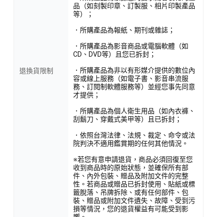
品（如刻製印章、訂製服、相片印製產品
等）；
．所購產品為報紙、期刊或雜誌；
．所購產品為影音商品或電腦軟體（如
CD、DVD等）且您已拆封；
．所購產品為非以有形媒介提供的數位內
退換貨限制
容或線上服務（如電子書、影音串流服
務、訂閱制軟體服務等）並經您事先同意
才提供；
．所購產品為個人衛生用品（如內衣褲、
刮鬍刀、穿戴式美甲等）且已拆封；
．依照台灣法律、法規、裁定、命令或法
院判決不適用鑑賞期的任何其他情況。
※若您有意申請退貨，商品必須回復至您
收到商品時的原始狀態，並確保所有部
件、內外包裝、贈品及附加文件的完整
性。若商品或贈品已拆封使用、貼紙或標
籤脫落、吊牌拆除、或有任何部件、包
裝、贈品或附加文件遺失、故障、受到污
損等情況，您的退貨權益有可能受到影