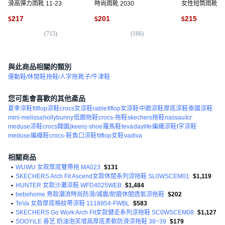
滑高彈力雨靴 11-23
時尚雨靴 2030
女性短筒雨靴 27
217
201
215
$
$
$
(
715
)
(
166
)
(
4
與此商品相關的類別
運動鞋/休閒鞋
拖鞋/人字拖
靴子/牛津鞋
您可能會喜歡的其他產品
夏季涼鞋
fitflop涼鞋
crocs女涼鞋
rable
fiflop女涼鞋
中跟涼鞋
厚底涼鞋
泰國涼鞋
mini-melissa
hollybunny
低跟拖鞋
crocs-拖鞋
skechers拖鞋
nassau
tcr
meduse涼鞋
crocs韓國
jkeen
j-shoe
羅馬鞋
teva
daylife
編織涼鞋
t字涼鞋
meduse
編織鞋
crocs-鞋
魚口涼鞋
fitflop女鞋
vadiva
相關商品
•
WUWU 女款厚底雙帶拖 MA023
$131
•
SKECHERS Arch Fit Ascend女款休閒系列涼拖鞋 SL0WSCEM01
$1,119
•
HUNTER 女款沙灘涼鞋 WFD4025WEB
$1,484
•
bebehome 男款潮流時尚防滑/減震/耐磨休閒透氣涼拖鞋
$202
•
TeVa 女款厚底格紋帶涼鞋 1118954-FWBL
$583
•
SKECHERS Go Work Arch Fit女款健走系列涼拖鞋 SC0WSCEM08
$1,127
•
SOOYiLE 善艺 奶油泡芙增高厚底柔軟防滑涼拖鞋 38~39
$179