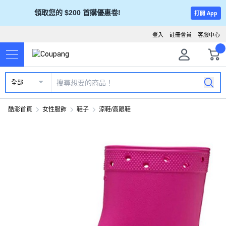
領取您的 $200 首購優惠卷!
打開 App
登入
註冊會員
客服中心
全部
酷澎首頁
女性服飾
鞋子
涼鞋/高跟鞋