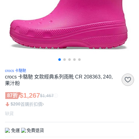
crocs 卡駱馳
crocs 卡駱馳 女款經典系列雨靴 CR 208363, 240,
果汁粉
$1,267
87折
$1,467
$200
首購折扣價
缺貨
免運
免費退貨