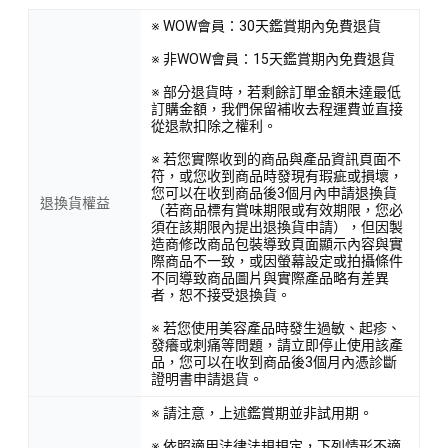
※ WOW會員：30天鑑賞期內免費退貨
※ 非WOW會員：15天鑑賞期內免費退貨
※ 部分退貨時，若剩餘訂單金額未達最低
訂購金額，我們保留補收去程運費並直接
從退款扣除之權利。
※ 若您實際收到的商品與產品資訊頁面不
符，或您收到商品時發現有瑕疵或損壞，
您可以在收到商品後3個月內申請退換貨
退換貨權益
（若商品標有賞味期限或有效期限，您必
須在該期限內提出退換貨申請），但因製
造商修改商品包裝導致頁面顯示內容與實
際商品不一致，或因螢幕設定或拍攝條件
不同導致商品圖片與實際產品略有差異
者，恕不接受退換貨。
※ 若您使用美容產品時發生過敏、起疹、
發癢或刺痛等問題，請立即停止使用該產
品，您可以在收到商品後3個月內憑診斷
證明書申請退貨。
※ 請注意，上述鑑賞期並非試用期。
※ 依照適用法律法規規定，下列情形不適