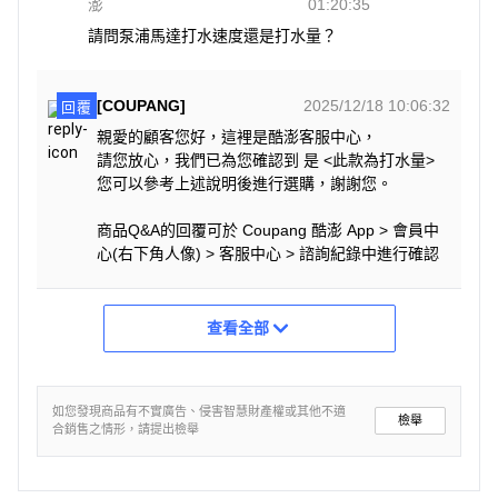
澎
01:20:35
請問泵浦馬達打水速度還是打水量？
[COUPANG]
2025/12/18 10:06:32
回覆
親愛的顧客您好，這裡是酷澎客服中心，
請您放心，我們已為您確認到 是 <此款為打水量>
您可以參考上述說明後進行選購，謝謝您。
商品Q&A的回覆可於 Coupang 酷澎 App > 會員中
心(右下角人像) > 客服中心 > 諮詢紀錄中進行確認
查看全部
如您發現商品有不實廣告、侵害智慧財產權或其他不適
檢舉
合銷售之情形，請提出檢舉