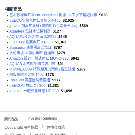
相關商品
•
基本款裸魚缸30cm+Osaeksa+側濾+人工水草套組沙灘
$838
•
LEECOM 赭色魚缸套組 XP-460
$2,625
•
grovita 加高式魚缸+裝飾用彩色造景石 4kg
$569
•
Aquatera 魚缸水位控制器
$127
•
AQUAFUN 水之樂 海馬3號缸
$645
•
LEECOM 推薦魚缸 XT-300
$1,362
•
Samaqua 清景開放式魚缸
$767
•
水幻奇境 圓弧小魚缸 普通款
$279
•
Amazon 設計一體式魚缸 MONO-320
$941
•
AQUAB 水族館生物包裝用袋
$91
•
MIMINEAQUA 特殊壓克力鬥魚2格魚缸組
$269
•
隔板橡膠固定器 12入
$178
•
Rora Pet 寄居蟹飼養套組
$577
•
LEECOM 魚缸 XT-360
$1,381
•
amazon 一體式魚缸組 HE-380
$1,696
Investor Relations
關於酷澎
Coupang使用者條款
退換貨政策