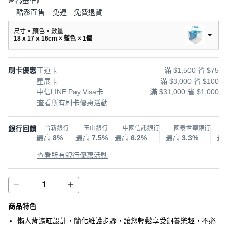
區為基準
)
酷澎直售
免運
免費退貨
尺寸 × 顏色 × 數量
18 x 17 x 16cm × 藍色 × 1個
刷卡優惠
王道卡
滿 $1,500 省 $75
星展卡
滿 $3,000 省 $100
中信LINE Pay Visa卡
滿 $31,000 省 $1,000
查看所有刷卡優惠活動
銀行回饋
台新銀行
玉山銀行
中國信託銀行
國泰世華銀行
最高
8%
最高
7.5%
最高
6.2%
最高
3.3%
最
查看所有銀行優惠活動
商品特色
懶人背濾缸設計，簡化維護步驟，讓您輕鬆享受飼養樂趣，不必