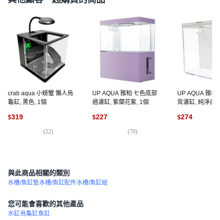
crab aqua 小螃蟹 懶人烏
UP AQUA 雅柏 七色底部
UP AQUA 雅
龜缸, 黑色, 1個
過濾缸, 紫蘭花紫, 1個
背濾缸, 純淨白, 
319
227
274
$
$
$
(
22
)
(
70
)
(
3
與此商品相關的類別
水槽/魚缸墊
水槽/魚缸配件
水槽/魚缸組
您可能會喜歡的其他產品
水缸
烏龜缸
魚缸