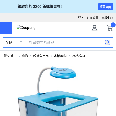
領取您的 $200 首購優惠卷!
打開 App
登入
註冊會員
客服中心
全部
酷澎首頁
寵物
觀賞魚用品
水槽/魚缸
水槽/魚缸