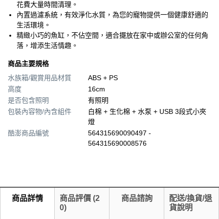
花費大量時間清理。
內置過濾系統，有效淨化水質，為您的寵物提供一個健康舒適的
生活環境。
精緻小巧的魚缸，不佔空間，適合擺放在家中或辦公室的任何角
落，增添生活情趣。
商品主要規格
水族箱/觀賞用品材質
ABS + PS
高度
16cm
是否包含照明
有照明
包裝內容物/內含組件
白棉 + 生化棉 + 水泵 + USB 3段式小夾
燈
酷澎商品編號
564315690090497 -
564315690008576
商品詳情
商品評價
(
2
商品諮詢
配送/換貨/退
0
)
貨說明