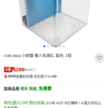
crab aqua 小螃蟹 懶人背濾缸, 藍色, 1個
$299
6折
$499
$200
·
首購折扣價
折扣剩下3小時
免運費
該商品是
明天 到貨,
明天(週六) 8/8
預計送達
(
3小時 42分
內訂購時
/ 以臺北市松山