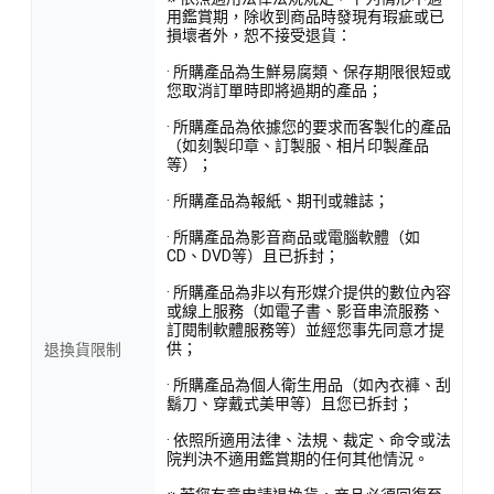
用鑑賞期，除收到商品時發現有瑕疵或已
損壞者外，恕不接受退貨：
· 所購產品為生鮮易腐類、保存期限很短或
您取消訂單時即將過期的產品；
· 所購產品為依據您的要求而客製化的產品
（如刻製印章、訂製服、相片印製產品
等）；
· 所購產品為報紙、期刊或雜誌；
· 所購產品為影音商品或電腦軟體（如
CD、DVD等）且已拆封；
· 所購產品為非以有形媒介提供的數位內容
或線上服務（如電子書、影音串流服務、
訂閱制軟體服務等）並經您事先同意才提
供；
退換貨限制
· 所購產品為個人衛生用品（如內衣褲、刮
鬍刀、穿戴式美甲等）且您已拆封；
· 依照所適用法律、法規、裁定、命令或法
院判決不適用鑑賞期的任何其他情況。