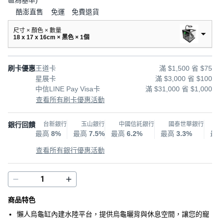
區為基準
)
酷澎直售
免運
免費退貨
尺寸 × 顏色 × 數量
18 x 17 x 16cm × 黑色 × 1個
刷卡優惠
王道卡
滿 $1,500 省 $75
星展卡
滿 $3,000 省 $100
中信LINE Pay Visa卡
滿 $31,000 省 $1,000
查看所有刷卡優惠活動
銀行回饋
台新銀行
玉山銀行
中國信託銀行
國泰世華銀行
最高
8%
最高
7.5%
最高
6.2%
最高
3.3%
最
查看所有銀行優惠活動
商品特色
懶人烏龜缸內建水陸平台，提供烏龜曬背與休息空間，讓您的寵