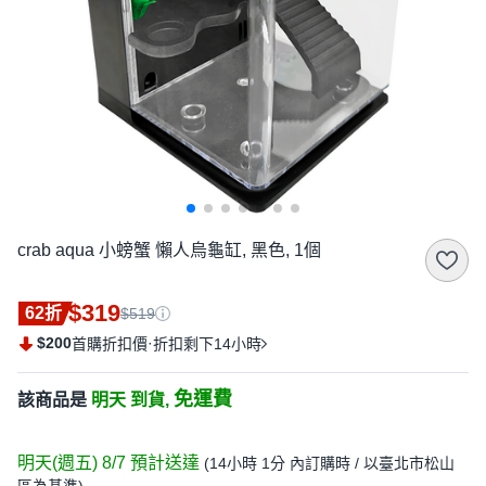
crab aqua 小螃蟹 懶人烏龜缸, 黑色, 1個
$319
62折
$519
$200
·
首購折扣價
折扣剩下14小時
免運費
該商品是
明天 到貨,
明天(週五) 8/7
預計送達
(
14小時 1分
內訂購時
/ 以臺北市松山