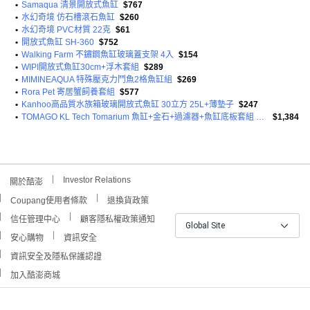
•
Samaqua 清景開放式魚缸
$767
•
水幻奇境 仿石槽滾石魚缸
$260
•
水幻奇境 PVC材質 22克
$61
•
開放式魚缸 SH-360
$752
•
Walking Farm 不鏽鋼魚缸玻璃蓋支架 4入
$154
•
WIPI開放式魚缸30cm+浮木套組
$289
•
MIMINEAQUA 特殊壓克力鬥魚2格魚缸組
$269
•
Rora Pet 寄居蟹飼養套組
$577
•
Kanhoo高品質水族箱玻璃開放式魚缸 30立方 25L+薄墊子
$247
•
TOMAGO KL Tech Tomarium 魚缸+金石+過濾器+魚缸底板套組 VIEW30
$1,384
Investor Relations
關於酷澎
Coupang使用者條款
退換貨政策
信任管理中心
顧客隱私權政策通知
Global Site
安心購物
資訊安全
資訊安全及隱私保護認證
加入酷澎商城