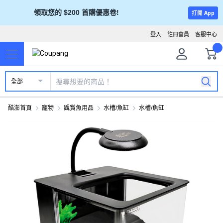
領取您的 $200 首購優惠卷!
打開 App
登入
註冊會員
客服中心
全部
酷澎首頁
寵物
觀賞魚用品
水槽/魚缸
水槽/魚缸