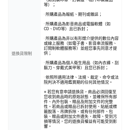
等）；
· 所購產品為報紙、期刊或雜誌；
· 所購產品為影音商品或電腦軟體（如
CD、DVD等）且已拆封；
· 所購產品為非以有形媒介提供的數位內容
或線上服務（如電子書、影音串流服務、
訂閱制軟體服務等）並經您事先同意才提
供；
退換貨限制
· 所購產品為個人衛生用品（如內衣褲、刮
鬍刀、穿戴式美甲等）且您已拆封；
· 依照所適用法律、法規、裁定、命令或法
院判決不適用鑑賞期的任何其他情況。
※ 若您有意申請退換貨，商品必須回復至
您收到商品時的原始狀態，並確保所有部
件、內外包裝、贈品及附加文件的完整
性。若商品或贈品已拆封使用、貼紙或標
籤脫落、吊牌拆除、或有任何部件、包
裝、贈品或附加文件遺失、故障、受到污
損等情況，您的退換貨權益有可能受到影
響。