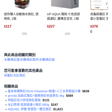
迷你懶人自動換水魚缸, 透
UP AQUA 雅柏 七色底部
烏龜飼養缸 附曬
明色, 1個
過濾缸, 鷹嘴豆泥灰, 1個
面小型龜缸 生態
棲飼養缸, 1個,
117
227
376
$
$
$
邊框+站角+曬
0
(
99
)
(
69
)
與此商品相關的類別
水槽/魚缸墊
水槽/魚缸配件
水槽/魚缸組
您可能會喜歡的其他產品
烏龜缸
水缸
魚缸
相關商品
•
基本款裸魚缸30cm+Osaeksa+側濾+人工水草套組沙灘
$838
•
grovita 加高式魚缸+裝飾用彩色造景石 4kg
$569
•
特製亞克力貝塔魚缸套裝
$131
•
水幻奇境 底部過濾小魚缸 880g
$247
•
AQUAEL 伊爾 智慧型一體式魚缸
$1,623