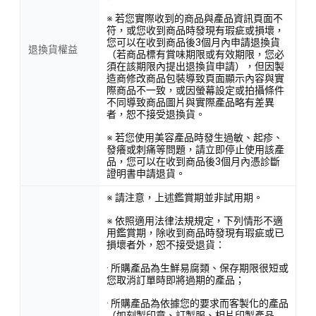
※ 若您實際收到的商品與產品資訊頁面不
符，或您收到商品時發現有瑕疵或損壞，
您可以在收到商品後3個月內申請退換貨
退換貨權益
（若商品標有賞味期限或有效期限，您必
須在該期限內提出退換貨申請），但因製
造商修改商品包裝導致頁面顯示內容與實
際商品不一致，或因螢幕設定或拍攝條件
不同導致商品圖片與實際產品略有差異
者，恕不接受退換貨。
※ 若您使用美容產品時發生過敏、起疹、
發癢或刺痛等問題，請立即停止使用該產
品，您可以在收到商品後3個月內憑診斷
證明書申請退貨。
※ 請注意，上述鑑賞期並非試用期。
※ 依照適用法律法規規定，下列情形不適
用鑑賞期，除收到商品時發現有瑕疵或已
損壞者外，恕不接受退貨：
· 所購產品為生鮮易腐類、保存期限很短或
您取消訂單時即將過期的產品；
· 所購產品為依據您的要求而客製化的產品
（如刻製印章、訂製服、相片印製產品