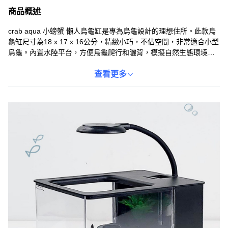
商品概述
crab aqua 小螃蟹 懶人烏龜缸是專為烏龜設計的理想住所。此款烏
龜缸尺寸為18 x 17 x 16公分，精緻小巧，不佔空間，非常適合小型
烏龜。內置水陸平台，方便烏龜爬行和曬背，模擬自然生態環境。
配備USB三段式小夾燈，提供全光譜照明，有助於水草生長和烏龜
補鈣。下層設有過濾系統，可自由搭配濾材，保持水質清潔，讓您
查看更多
的烏龜健康快樂地成長。