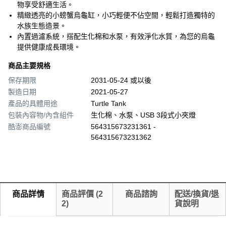
物享受舒適生活。
精緻透亮的小螃蟹烏龜缸，小巧輕便不佔空間，輕鬆打造獨特的
水族生態造景。
內置過濾系統，搭配生化棉和水泵，有效淨化水質，為您的烏龜
提供健康成長環境。
商品主要規格
保存期限
2031-05-24 或以後
製造日期
2021-05-27
產品的具體用途
Turtle Tank
包裝內容物/內含組件
生化棉、水泵、USB 3段式小夾燈
酷澎商品編號
564315673231361 -
564315673231362
商品詳情
商品評價
(
2
商品諮詢
配送/換貨/退
2
)
貨說明