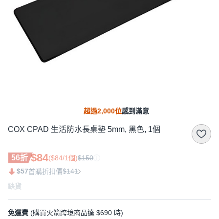
超過2,000位
感到滿意
COX CPAD 生活防水長桌墊 5mm, 黑色, 1個
$84
56折
($84/1個)
$150
$57
$141
首購折扣價
缺貨
免運費
(購買火箭跨境商品達 $690 時)