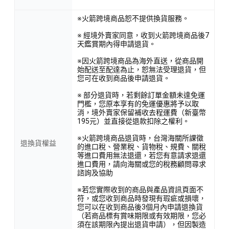
※火箭跨境商品恕不提供換貨服務。
※ 經境外賣家同意，收到火箭跨境商品後7
天鑑賞期內得申請退貨。
※因火箭跨境商品為海外直送，從商品開
始配送至配達為止，恕無法受理退貨，但
您可在收到商品後申請退貨。
這款滑鼠墊採用特殊材質，表面光滑細膩，讓您的滑鼠移動更
加流暢精準，完美掌控遊戲戰局。採用精緻的包邊工藝，經久
※ 部分退貨時，若剩餘訂單金額未達免運
門檻，您原本享有的免運優惠將予以取
耐用，不易脫線。同時，這款滑鼠墊還具有防水功能，即使不
消，境外賣家保留補收去程運費（新臺幣
小心潑灑飲料，也能輕鬆擦拭乾淨，保持桌面整潔。
195元）並直接從退款扣除之權利。
※火箭跨境商品退貨時，台灣海關所課徵
退換貨權益
的進口稅、營業稅、貨物稅、規費、關稅
等進口費用無法退還，若您有意請求退還
<產品資訊皆由跨境廠商提供，
產品資訊部分文字係由AI產出
，
進口費用，請向海關或您的稅務顧問尋求
翻譯內容僅供參考，相關說明應以實際產品標示資訊為準>
諮詢及協助
※若您實際收到的商品與產品資訊頁面不
符，或您收到商品時發現有瑕疵或損壞，
您可以在收到商品後3個月內申請退換貨
（若商品標有賞味期限或有效期限，您必
須在該期限內提出退貨申請），但因製造