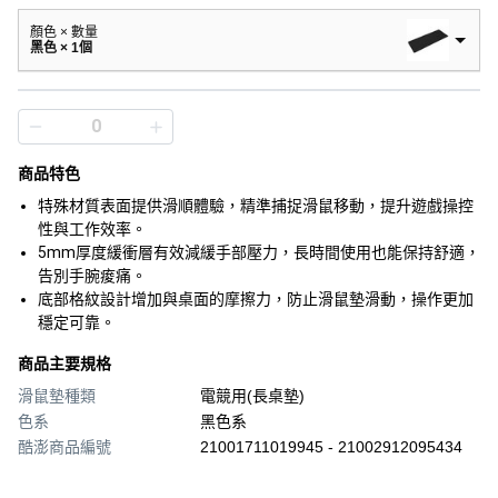
顏色 × 數量
黑色 × 1個
商品特色
特殊材質表面提供滑順體驗，精準捕捉滑鼠移動，提升遊戲操控
性與工作效率。
5mm厚度緩衝層有效減緩手部壓力，長時間使用也能保持舒適，
告別手腕痠痛。
底部格紋設計增加與桌面的摩擦力，防止滑鼠墊滑動，操作更加
穩定可靠。
商品主要規格
滑鼠墊種類
電競用(長桌墊)
色系
黑色系
酷澎商品編號
21001711019945 - 21002912095434