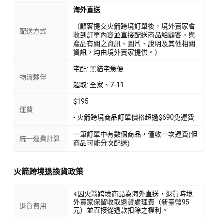
海外直送
（顧客提交火箭跨境訂單後，境外賣家會
配送方式
收到訂單內容並直接配送商品給顧客，與
產品有關之資訊、圖片、說明及其他相關
資訊，均由境外賣家提供。）
宅配: 黑貓宅急便
物流夥伴
超取: 全家、7-11
$195
運費
- 火箭跨境商品訂單價格超過$690免運費
一筆訂單中有數個商品，僅收一次運費(但
統一運費計算
商品可能分次配送)
火箭跨境退換貨政策
※因火箭跨境商品為海外直送，退貨時境
外賣家保留收取退貨處理費（新臺幣95
退貨費用
元）並直接從退款扣除之權利。