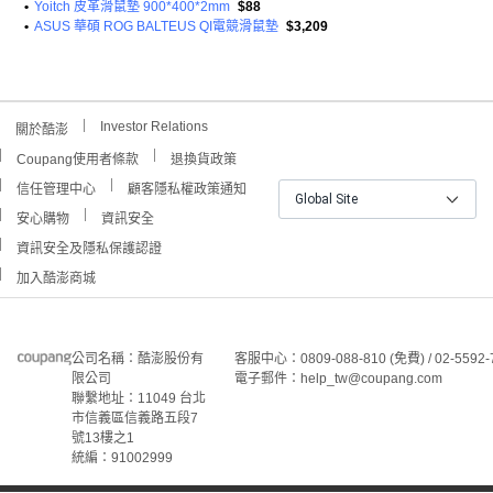
•
Yoitch 皮革滑鼠墊 900*400*2mm
$88
•
ASUS 華碩 ROG BALTEUS QI電競滑鼠墊
$3,209
Investor Relations
關於酷澎
Coupang使用者條款
退換貨政策
信任管理中心
顧客隱私權政策通知
Global Site
安心購物
資訊安全
資訊安全及隱私保護認證
加入酷澎商城
公司名稱：酷澎股份有
客服中心：0809-088-810 (免費) / 02-5592-
限公司
電子郵件：help_tw@coupang.com
聯繫地址：11049 台北
市信義區信義路五段7
號13樓之1
統編：91002999