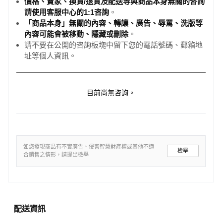
價格、賣家、換貨/退貨及配送等與商品本身無關的咨詢
請使用客服中心的1:1咨詢
。
「商品本身」無關的內容、轉讓、廣告、辱罵、洗版等
內容可能會被移動、隱藏或刪除
。
請不要在公開的咨詢板塊中留下您的電話號碼、郵箱地
址等個人資訊。
目前尚無咨詢。
如您發現商品有不實廣告、侵害智慧財產權或其他不適
檢舉
合銷售之情形，請提出檢舉
配送資訊