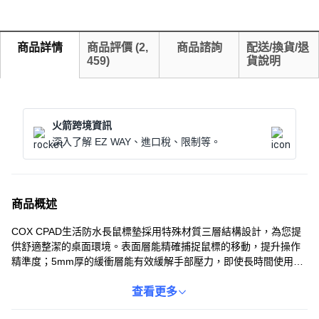
商品詳情
商品評價
(
2,
商品諮詢
配送/換貨/退
459
)
貨說明
火箭跨境資訊
深入了解 EZ WAY、進口稅、限制等。
商品概述
COX CPAD生活防水長鼠標墊採用特殊材質三層結構設計，為您提
供舒適整潔的桌面環境。表面層能精確捕捉鼠標的移動，提升操作
精準度；5mm厚的緩衝層能有效緩解手部壓力，即使長時間使用也
不易感到疲勞。底部採用格紋設計，增強與桌面的貼合度，防止滑
鼠墊滑動。此外，它還具有生活防水功能，不易沾染汙漬，讓您的
查看更多
桌面隨時保持乾淨整潔。堅固耐用的包邊處理，確保滑鼠墊不易脫