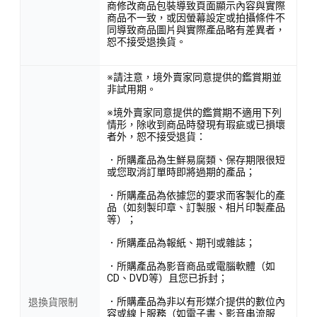
商修改商品包裝導致頁面顯示內容與實際
商品不一致，或因螢幕設定或拍攝條件不
同導致商品圖片與實際產品略有差異者，
恕不接受退換貨。
※請注意，境外賣家同意提供的鑑賞期並
非試用期。
※境外賣家同意提供的鑑賞期不適用下列
情形，除收到商品時發現有瑕疵或已損壞
者外，恕不接受退貨：
．所購產品為生鮮易腐類、保存期限很短
或您取消訂單時即將過期的產品；
．所購產品為依據您的要求而客製化的產
品（如刻製印章、訂製服、相片印製產品
等）；
．所購產品為報紙、期刊或雜誌；
．所購產品為影音商品或電腦軟體（如
CD、DVD等）且您已拆封；
．所購產品為非以有形媒介提供的數位內
退換貨限制
容或線上服務（如電子書、影音串流服