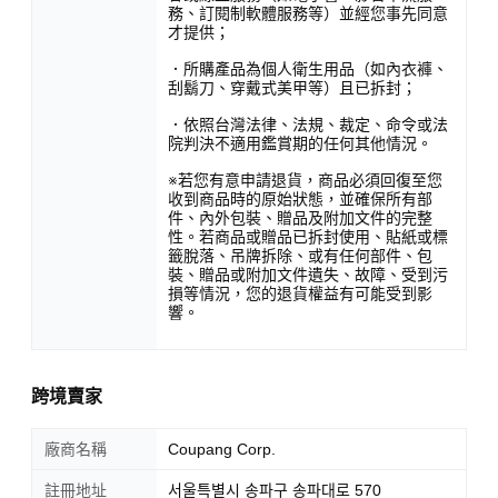
務、訂閱制軟體服務等）並經您事先同意
才提供；
．所購產品為個人衛生用品（如內衣褲、
刮鬍刀、穿戴式美甲等）且已拆封；
．依照台灣法律、法規、裁定、命令或法
院判決不適用鑑賞期的任何其他情況。
※若您有意申請退貨，商品必須回復至您
收到商品時的原始狀態，並確保所有部
件、內外包裝、贈品及附加文件的完整
性。若商品或贈品已拆封使用、貼紙或標
籤脫落、吊牌拆除、或有任何部件、包
裝、贈品或附加文件遺失、故障、受到污
損等情況，您的退貨權益有可能受到影
響。
跨境賣家
廠商名稱
Coupang Corp.
註冊地址
서울특별시 송파구 송파대로 570