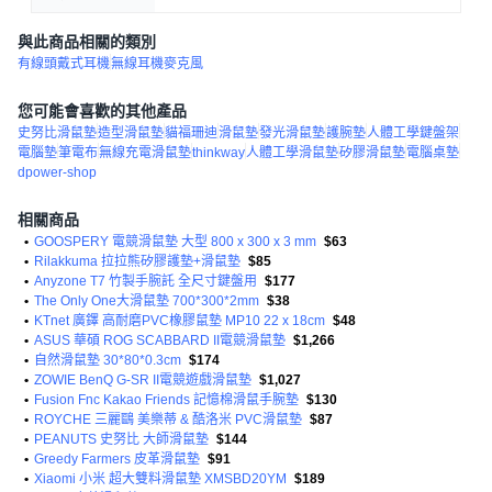
與此商品相關的類別
有線頭戴式耳機
無線耳機麥克風
您可能會喜歡的其他產品
史努比滑鼠墊
造型滑鼠墊
貓福珊迪
滑鼠墊
發光滑鼠墊
護腕墊
人體工學鍵盤架
電腦墊
筆電布
無線充電滑鼠墊
thinkway
人體工學滑鼠墊
矽膠滑鼠墊
電腦桌墊
dpower-shop
相關商品
•
GOOSPERY 電競滑鼠墊 大型 800 x 300 x 3 mm
$63
•
Rilakkuma 拉拉熊矽膠護墊+滑鼠墊
$85
•
Anyzone T7 竹製手腕託 全尺寸鍵盤用
$177
•
The Only One大滑鼠墊 700*300*2mm
$38
•
KTnet 廣鐸 高耐磨PVC橡膠鼠墊 MP10 22 x 18cm
$48
•
ASUS 華碩 ROG SCABBARD II電競滑鼠墊
$1,266
•
自然滑鼠墊 30*80*0.3cm
$174
•
ZOWIE BenQ G-SR II電競遊戲滑鼠墊
$1,027
•
Fusion Fnc Kakao Friends 記憶棉滑鼠手腕墊
$130
•
ROYCHE 三麗鷗 美樂蒂 & 酷洛米 PVC滑鼠墊
$87
•
PEANUTS 史努比 大師滑鼠墊
$144
•
Greedy Farmers 皮革滑鼠墊
$91
•
Xiaomi 小米 超大雙料滑鼠墊 XMSBD20YM
$189