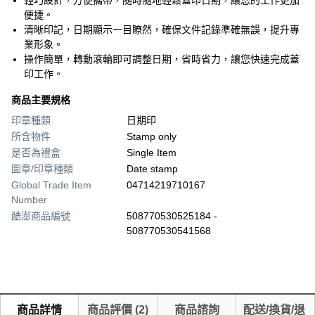
輕巧設計，方便攜帶，隨時隨地輕鬆蓋印日期，讓您的工作更加
便捷。
清晰印記，日期顯示一目瞭然，確保文件記錄準確無誤，提升專
業形象。
操作簡單，轉動滾輪即可調整日期，省時省力，讓您快速完成蓋
印工作。
商品主要規格
印章種類
日期印
所含物件
Stamp only
是否為禮盒
Single Item
圖章/印章種類
Date stamp
Global Trade Item
04714219710167
Number
酷澎商品編號
508770530525184 -
508770530541568
商品詳情
商品評價
(
2
)
商品諮詢
配送/換貨/退