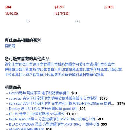
個
白色
白色
84
178
109
$
$
$
(
$84/1個
)
(
$178/1個
)
(
6
(
8
)
(
4
)
與此商品相關的類別
剪貼簿
您可能會喜歡的其他產品
簽名印章
保密印章
原子章
連續印章
姓名連續章
可愛印章
亂碼印章
保密章
連續章
旋轉日期章
造型印章
圖章
日期印章
事務印章
印章盒
開運印章
月曆印章
手帳印章
個人資料保護章
小印章
透明印章
光敏印章
日期章
保護章
相關商品
•
Green萬年 現成印章 電子稅務發票開立
$81
•
sun-star 吉伊卡哇浸透印章 適用於便條紙和紙張 日本製造
$375
•
sun-star 吉伊卡哇浸透印章 古本屋和小桃 W85xH34xD85mm 便利貼/便條紙/紙張上打印圖案
$375
•
Disney 迪士尼 Ufufy 方形連續印章 good 6個
$93
•
PLUS 普樂士 BB型號碼機 5位4樣式
$1,700
•
IRON MAN 鋼鐵人 方型連續印章 MPST30-1 很用心 6個
$93
•
BLACK WIDOW 漫威 方型連續印章 MPST30-1 一級棒 6個
$93
•
多功能個資保護開箱器
$28