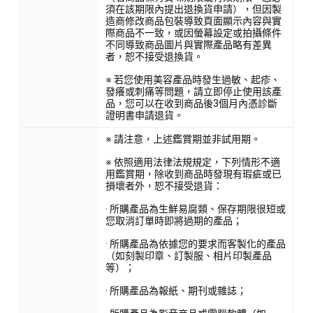
須在該期限內提出退換貨申請），但因製
造商修改商品包裝導致頁面顯示內容與實
際商品不一致，或因螢幕設定或拍攝條件
不同導致商品圖片與實際產品略有差異
者，恕不接受退換貨。
※ 若您使用美容產品時發生過敏、起疹、
發癢或刺痛等問題，請立即停止使用該產
品，您可以在收到商品後3個月內憑診斷
證明書申請退貨。
※ 請注意，上述鑑賞期並非試用期。
※ 依照適用法律法規規定，下列情形不適
用鑑賞期，除收到商品時發現有瑕疵或已
損壞者外，恕不接受退貨：
· 所購產品為生鮮易腐類、保存期限很短或
您取消訂單時即將過期的產品；
· 所購產品為依據您的要求而客製化的產品
（如刻製印章、訂製服、相片印製產品
等）；
· 所購產品為報紙、期刊或雜誌；