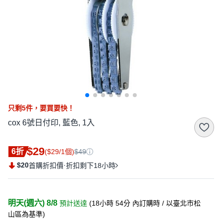
只剩
5
件，
要買要快！
cox 6號日付印, 藍色, 1入
$29
6折
($29/1個)
$49
$20
·
首購折扣價
折扣剩下18小時
明天(週六) 8/8
預計送達
(
18小時 54分
內訂購時
/ 以臺北市松
山區為基準
)