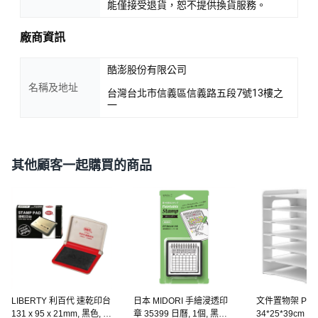
能僅接受退貨，恕不提供換貨服務。
廠商資訊
酷澎股份有限公司
名稱及地址
台灣台北市信義區信義路五段7號13樓之
一
其他顧客一起購買的商品
LIBERTY 利百代 速乾印台
日本 MIDORI 手繪浸透印
文件置物架 PV
131 x 95 x 21mm, 黑色, 1
章 35399 日曆, 1個, 黑色 +
34*25*39cm 中