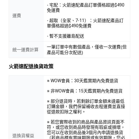
- 宅配：火箭速配產品訂單價格超過$490
免運費
運費
- 超取（全家、7-11）：火箭速配產品訂
單價格超過$490免運費
- 暫不支援離島配送
一筆訂單中有數個產品，僅收一次運費(但
統一運費計算
產品可能分次配送)
火箭速配退換貨政策
※ WOW會員：30天鑑賞期內免費退貨
※ 非WOW會員：15天鑑賞期內免費退貨
※ 部分退貨時，若剩餘訂單金額未達最低
訂購金額，我們保留補收去程運費並直接
從退款扣除之權利。
※ 若您實際收到的商品與產品資訊頁面不
符，或您收到商品時發現有瑕疵或損壞，
您可以在收到商品後3個月內申請退換貨
退換貨權益
（若商品標有賞味期限或有效期限，您必