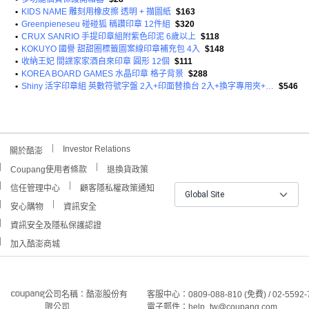
•
KIDS NAME 雕刻用橡皮擦 透明 + 描圖紙
$163
•
Greenpieneseu 碰碰狐 稱讚印章 12件組
$320
•
CRUX SANRIO 手提印章組附紫色印泥 6歲以上
$118
•
KOKUYO 國譽 甜甜圈標籤圖案線印章補充包 4入
$148
•
收納王妃 間諜家家酒自來印章 圓形 12個
$111
•
KOREA BOARD GAMES 水晶印章 格子背景
$288
•
Shiny 活字印章組 英數符號字盤 2入+印面替換台 2入+換字專用夾+印台 隨機出貨+印章握柄 S-884
$546
Investor Relations
關於酷澎
Coupang使用者條款
退換貨政策
信任管理中心
顧客隱私權政策通知
Global Site
安心購物
資訊安全
資訊安全及隱私保護認證
加入酷澎商城
公司名稱：酷澎股份有
客服中心：0809-088-810 (免費) / 02-5592-
限公司
電子郵件：help_tw@coupang.com