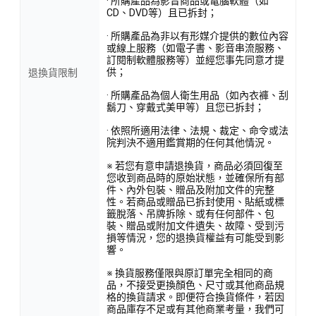
· 所購產品為影音商品或電腦軟體（如
CD、DVD等）且已拆封；
· 所購產品為非以有形媒介提供的數位內容
或線上服務（如電子書、影音串流服務、
訂閱制軟體服務等）並經您事先同意才提
供；
退換貨限制
· 所購產品為個人衛生用品（如內衣褲、刮
鬍刀、穿戴式美甲等）且您已拆封；
· 依照所適用法律、法規、裁定、命令或法
院判決不適用鑑賞期的任何其他情況。
※ 若您有意申請退換貨，商品必須回復至
您收到商品時的原始狀態，並確保所有部
件、內外包裝、贈品及附加文件的完整
性。若商品或贈品已拆封使用、貼紙或標
籤脫落、吊牌拆除、或有任何部件、包
裝、贈品或附加文件遺失、故障、受到污
損等情況，您的退換貨權益有可能受到影
響。
※ 換貨服務僅限與原訂單完全相同的商
品，不接受更換顏色、尺寸或其他商品規
格的換貨請求。即便符合換貨條件，若因
商品庫存不足或有其他商業考量，我們可