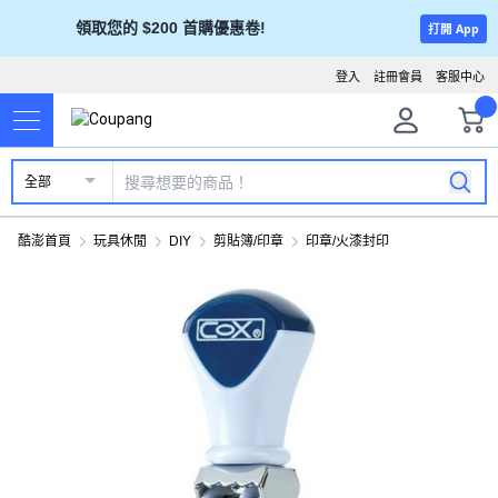
領取您的 $200 首購優惠卷!
打開 App
登入
註冊會員
客服中心
全部
酷澎首頁
玩具休閒
DIY
剪貼簿/印章
印章/火漆封印