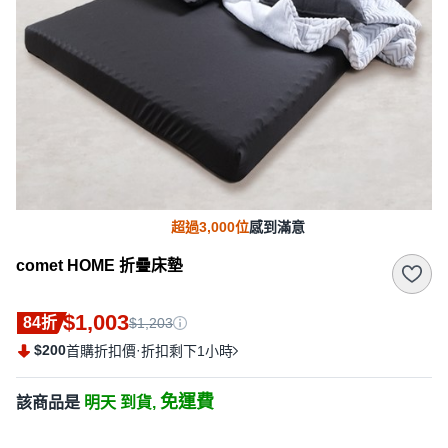
超過3,000位
感到滿意
comet HOME 折疊床墊
$1,003
84折
$1,203
$200
·
首購折扣價
折扣剩下1小時
免運費
該商品是
明天 到貨,