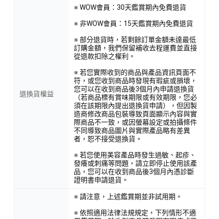
※ WOW會員：30天鑑賞期內免費退貨
※ 非WOW會員：15天鑑賞期內免費退貨
※ 部分退貨時，若剩餘訂單金額未達最低
訂購金額，我們保留補收去程運費並直接
從退款扣除之權利。
※ 若您實際收到的商品與產品資訊頁面不
符，或您收到商品時發現有瑕疵或損壞，
您可以在收到商品後3個月內申請退換貨
退換貨權益
（若商品標有賞味期限或有效期限，您必
須在該期限內提出退換貨申請），但因製
造商修改商品包裝導致頁面顯示內容與實
際商品不一致，或因螢幕設定或拍攝條件
不同導致商品圖片與實際產品略有差異
者，恕不接受退換貨。
※ 若您使用美容產品時發生過敏、起疹、
發癢或刺痛等問題，請立即停止使用該產
品，您可以在收到商品後3個月內憑診斷
證明書申請退貨。
※ 請注意，上述鑑賞期並非試用期。
※ 依照適用法律法規規定，下列情形不適