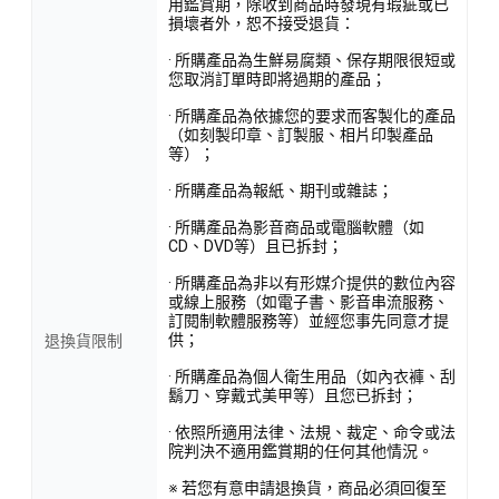
用鑑賞期，除收到商品時發現有瑕疵或已
損壞者外，恕不接受退貨：
· 所購產品為生鮮易腐類、保存期限很短或
您取消訂單時即將過期的產品；
· 所購產品為依據您的要求而客製化的產品
（如刻製印章、訂製服、相片印製產品
等）；
· 所購產品為報紙、期刊或雜誌；
· 所購產品為影音商品或電腦軟體（如
CD、DVD等）且已拆封；
· 所購產品為非以有形媒介提供的數位內容
或線上服務（如電子書、影音串流服務、
訂閱制軟體服務等）並經您事先同意才提
供；
退換貨限制
· 所購產品為個人衛生用品（如內衣褲、刮
鬍刀、穿戴式美甲等）且您已拆封；
· 依照所適用法律、法規、裁定、命令或法
院判決不適用鑑賞期的任何其他情況。
※ 若您有意申請退換貨，商品必須回復至