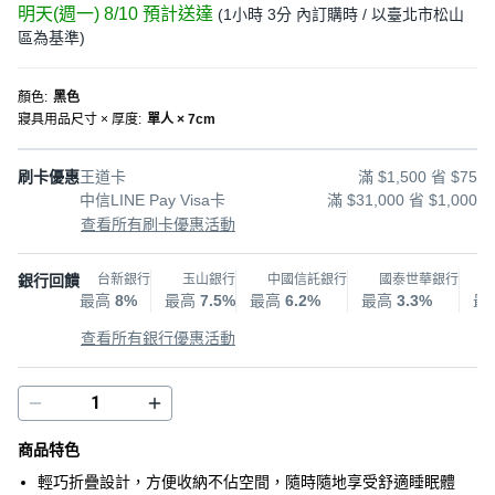
明天(週一) 8/10
預計送達
(
1小時 3分
內訂購時
/ 以臺北市松山
區為基準
)
顏色
:
黑色
寢具用品尺寸 × 厚度
:
單人 × 7cm
刷卡優惠
王道卡
滿 $1,500 省 $75
中信LINE Pay Visa卡
滿 $31,000 省 $1,000
查看所有刷卡優惠活動
銀行回饋
台新銀行
玉山銀行
中國信託銀行
國泰世華銀行
最高
8%
最高
7.5%
最高
6.2%
最高
3.3%
最
查看所有銀行優惠活動
商品特色
輕巧折疊設計，方便收納不佔空間，隨時隨地享受舒適睡眠體