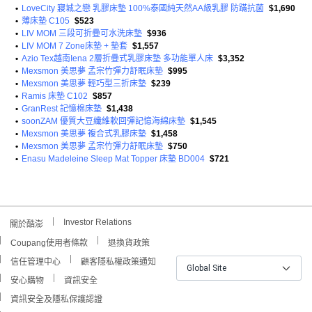
•
LoveCity 寢城之戀 乳膠床墊 100%泰國純天然AA級乳膠 防蹣抗菌
$1,690
•
薄床墊 C105
$523
•
LIV MOM 三段可折疊可水洗床墊
$936
•
LIV MOM 7 Zone床墊 + 墊套
$1,557
•
Azio Tex越南Iena 2層折疊式乳膠床墊 多功能單人床
$3,352
•
Mexsmon 美思夢 孟宗竹彈力舒眠床墊
$995
•
Mexsmon 美思夢 輕巧型三折床墊
$239
•
Ramis 床墊 C102
$857
•
GranRest 記憶棉床墊
$1,438
•
soonZAM 優質大豆纖維軟回彈記憶海綿床墊
$1,545
•
Mexsmon 美思夢 複合式乳膠床墊
$1,458
•
Mexsmon 美思夢 孟宗竹彈力舒眠床墊
$750
•
Enasu Madeleine Sleep Mat Topper 床墊 BD004
$721
Investor Relations
關於酷澎
Coupang使用者條款
退換貨政策
信任管理中心
顧客隱私權政策通知
Global Site
安心購物
資訊安全
資訊安全及隱私保護認證