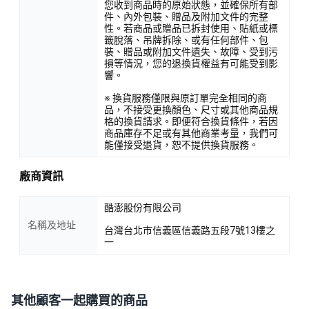
您收到商品時的原始狀態，並確保所有部
件、內外包裝、贈品及附加文件的完整
性。若商品或贈品已拆封使用、貼紙或標
籤脫落、吊牌拆除、或有任何部件、包
裝、贈品或附加文件遺失、故障、受到污
損等情況，您的退換貨權益有可能受到影
響。
※ 換貨服務僅限與原訂單完全相同的商
品，不接受更換顏色、尺寸或其他商品規
格的換貨請求。即便符合換貨條件，若因
商品庫存不足或有其他商業考量，我們可
能僅接受退貨，恕不提供換貨服務。
廠商資訊
酷澎股份有限公司
名稱及地址
台灣台北市信義區信義路五段7號13樓之
一
其他顧客一起購買的商品