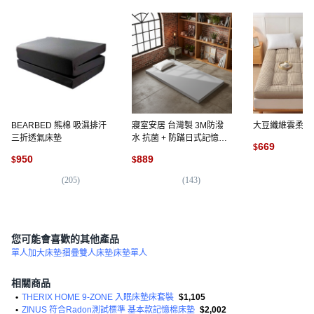
BEARBED 熊棉 吸濕排汗
寢室安居 台灣製 3M防潑
大豆纖維雲柔軟
三折透氣床墊
水 抗菌 + 防蹣日式記憶摺
669
$
疊床墊 188 x 91cm
950
889
$
$
(
9
(
205
)
(
143
)
您可能會喜歡的其他產品
單人加大床墊
摺疊雙人床墊
床墊單人
相關商品
•
THERIX HOME 9-ZONE 入眠床墊床套裝
$1,105
•
ZINUS 符合Radon測試標準 基本款記憶棉床墊
$2,002