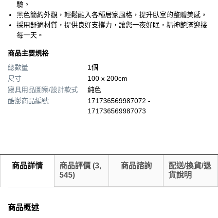
驗。
黑色簡約外觀，輕鬆融入各種居家風格，提升臥室的整體美感。
採用舒適材質，提供良好支撐力，讓您一夜好眠，精神飽滿迎接
每一天。
商品主要規格
總數量
1個
尺寸
100 x 200cm
寢具用品圖案/設計款式
純色
酷澎商品編號
171736569987072 -
171736569987073
商品詳情
商品評價
(
3,
商品諮詢
配送/換貨/退
545
)
貨說明
商品概述