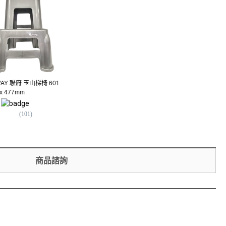
AY 聯府 玉山梯椅 601
樂嫚妮 無段式升降氣壓桌/可
多功能可折疊棉麻收納凳 
 x 477mm
摺疊收納邊桌
25 x 25cm
1,199
$
110
$
(
101
)
(
62
)
(
104
)
商品諮詢