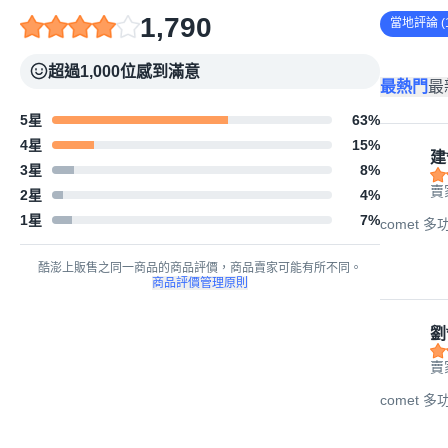
1,790
當地評論 (1
超過1,000位感到滿意
最熱門
最
5星
63
%
4星
15
%
建
3星
8
%
賣家
2星
4
%
1星
7
%
comet 多
酷澎上販售之同一商品的商品評價，商品賣家可能有所不同。
商品評價管理原則
劉
賣家
comet 多