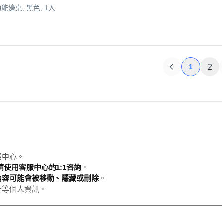
功能邊桌, 黑色, 1入
1
2
服中心。
使用客服中心的1:1咨詢
。
內容可能會被移動、隱藏或刪除
。
址等個人資訊。