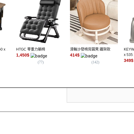
0 x
HTGC 零重力躺椅
滑輪沙發椅背圓凳 鐵架款
KEYW
1,450
$
414
$
x 535
349
$
(
77
)
(
142
)