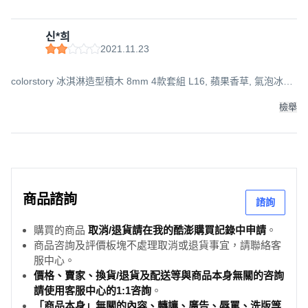
신*희
2021.11.23
colorstory 冰淇淋造型積木 8mm 4款套組 L16, 蘋果香草, 氣泡冰淇
淋, 巧克力莓果, 薄荷巧克力, 1個
檢舉
商品諮詢
諮詢
購買的商品
取消/退貨請在我的酷澎購買記錄中申請
。
商品咨詢及評價板塊不處理取消或退貨事宜，請聯絡客
服中心。
價格、賣家、換貨/退貨及配送等與商品本身無關的咨詢
請使用客服中心的1:1咨詢
。
「商品本身」無關的內容、轉讓、廣告、辱罵、洗版等