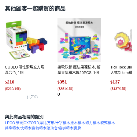
其他顧客一起購買的商品
CUBLO 磁性索瑪立方塊,
柔軟矽膠 魔法果凍積木, 解
Tick Tock Block
混合色, 1個
壓果凍積木塊20PCS, 1個
入式Diform積
魔法棒套組 NO13
210
351
137
$
$
$
合顏色, 1個
(
$210/1個
)
(
$351/1個
)
(
$137/1個
)
0
(
1,702
)
(
1
與此商品相關的類別
LEGO 樂高
OXFORD
摩比
方形/十字積木
原木積木
磁力積木
軟式積木
磚塊積木/大積木
齒輪積木
滾珠台/賽道積木
骨牌