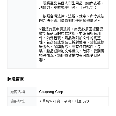
．所購產品為個人衛生用品（如內衣褲、
刮鬍刀、穿戴式美甲等）且已拆封；
．依照台灣法律、法規、裁定、命令或法
院判決不適用鑑賞期的任何其他情況。
※若您有意申請退貨，商品必須回復至您
收到商品時的原始狀態，並確保所有部
件、內外包裝、贈品及附加文件的完整
性。若商品或贈品已拆封使用、貼紙或標
籤脫落、吊牌拆除、或有任何部件、包
裝、贈品或附加文件遺失、故障、受到污
損等情況，您的退貨權益有可能受到影
響。
跨境賣家
廠商名稱
Coupang Corp.
註冊地址
서울특별시 송파구 송파대로 570