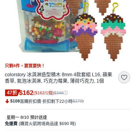
只剩
4
件，
要買要快！
colorstory 冰淇淋造型積木 8mm 4款套組 L16, 蘋果
香草, 氣泡冰淇淋, 巧克力莓果, 薄荷巧克力, 1個
$162
47折
($162/1個)
$346
$108
·
$270
首購折扣價
折扣剩下22小時
星期一 8/10
預計送達
免運費
(購買火箭跨境商品達 $690 時)