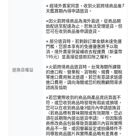
※ 經境外賣家同意，收到火箭跨境商品後7
天鑑賞期內得申請退貨。
※因火箭跨境商品為海外直送，從商品開
始配送至配達為止，恕無法受理退貨，但
您可在收到商品後申請退貨。
※ 部分退貨時，若剩餘訂單金額未達免運
門檻，您原本享有的免運優惠將予以取
消，境外賣家保留補收去程運費（新臺幣
195元）並直接從退款扣除之權利。
※火箭跨境商品退貨時，台灣海關所課徵
退換貨權益
的進口稅、營業稅、貨物稅、規費、關稅
等進口費用無法退還，若您有意請求退還
進口費用，請向海關或您的稅務顧問尋求
諮詢及協助
※若您實際收到的商品與產品資訊頁面不
符，或您收到商品時發現有瑕疵或損壞，
您可以在收到商品後3個月內申請退換貨
（若商品標有賞味期限或有效期限，您必
須在該期限內提出退貨申請），但因製造
商修改商品包裝導致頁面顯示內容與實際
商品不一致，或因螢幕設定或拍攝條件不
同導致商品圖片與實際產品略有差異者，