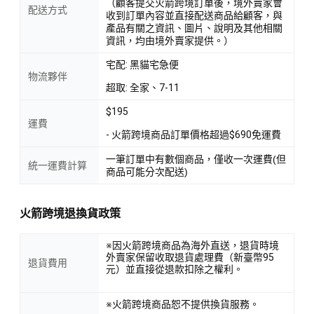
（顧客提交火箭跨境訂單後，境外賣家會
配送方式
收到訂單內容並直接配送商品給顧客，與
產品有關之資訊、圖片、說明及其他相關
資訊，均由境外賣家提供。）
宅配: 黑貓宅急便
物流夥伴
超取: 全家、7-11
$195
運費
- 火箭跨境商品訂單價格超過$690免運費
一筆訂單中有數個商品，僅收一次運費(但
統一運費計算
商品可能分次配送)
火箭跨境退換貨政策
※因火箭跨境商品為海外直送，退貨時境
外賣家保留收取退貨處理費（新臺幣95
退貨費用
元）並直接從退款扣除之權利。
※火箭跨境商品恕不提供換貨服務。