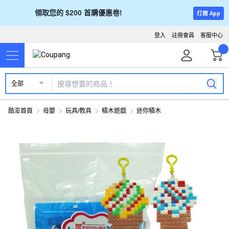
領取您的 $200 首購優惠卷!
打開 App
登入
註冊會員
客服中心
全部
酷澎首頁
母嬰
玩具/教具
積木遊戲
迷你積木