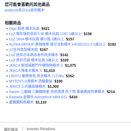
您可能會喜歡的其他產品
aniblock
皮丘
loz迷你積木
相關商品
•
Gigo 智高 積木玩具
$421
•
LoZ 喝珍珠奶茶的少女 積木玩具 1287 3歲以上
$156
•
LoZ 1664 積木玩具 猫小姐 3歲以上
$157
•
ALPHA GROUP 奧飛娛樂 蛋仔派對積木 HA392101-2 5歲以上
$192
•
12生肖造型積木組
$167
•
LoZ 迷你日本商店系列奈米積木
$142
•
LoZ 奇妙花語 積木玩具 3歲以上
$320
•
JEKCA 斯塔福郡鬥牛梗狗狗積木 S
$1,075
•
JEKCA 博美犬積木 S
$1,410
•
LBOYU 動物角色 奈米積木 7153by
$162
•
MYTOYS D폼積木 恐龍套組
$100
•
JEKCA 三花貓高級積木
$1,300
•
Sanrio 三麗鷗 三麗鷗明星 吉他漂漂 布丁狗 夏威夷迷你車積木
$214
•
Kawada 金閣寺 Nanoblock NBH-011
$416
•
愛爾蘭熊熊積木
$1,110
Investor Relations
關於酷澎