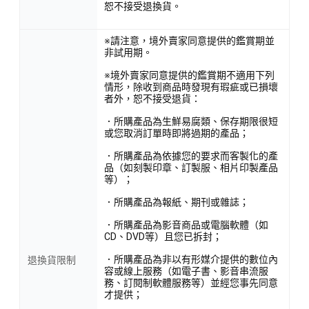
恕不接受退換貨。
※請注意，境外賣家同意提供的鑑賞期並
非試用期。
※境外賣家同意提供的鑑賞期不適用下列
情形，除收到商品時發現有瑕疵或已損壞
者外，恕不接受退貨：
．所購產品為生鮮易腐類、保存期限很短
或您取消訂單時即將過期的產品；
．所購產品為依據您的要求而客製化的產
品（如刻製印章、訂製服、相片印製產品
等）；
．所購產品為報紙、期刊或雜誌；
．所購產品為影音商品或電腦軟體（如
CD、DVD等）且您已拆封；
．所購產品為非以有形媒介提供的數位內
退換貨限制
容或線上服務（如電子書、影音串流服
務、訂閱制軟體服務等）並經您事先同意
才提供；