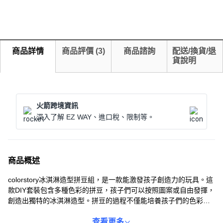
商品詳情
商品評價
(
3
)
商品諮詢
配送/換貨/退
貨說明
火箭跨境資訊
深入了解 EZ WAY、進口稅、限制等。
商品概述
colorstory冰淇淋造型拼豆組，是一款能激發孩子創造力的玩具。這
款DIY套裝包含多種色彩的拼豆，孩子們可以按照圖案或自由發揮，
創造出獨特的冰淇淋造型。拼豆的過程不僅能培養孩子們的色彩感
知能力，還能鍛鍊他們的手部精細動作和專注力。套裝內含蘋果香
草、Tok Tok冰淇淋、巧克力漿果、薄荷巧克力四種口味造型，讓孩
查看更多