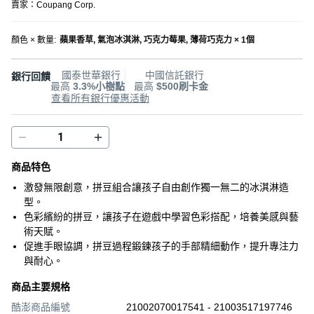
賣家：
Coupang Corp.
顏色 × 數量
:
蘋果香草, 氣泡冰淇淋, 巧克力莓果, 薄荷巧克力 × 1個
國泰世華銀行
中國信託銀行
銀行回饋
最高
3.3%小樹點
最高
$500刷卡金
查看所有銀行優惠活動
商品特色
激發無限創意，拼豆組合讓孩子自由創作獨一無二的冰淇淋造
型。
色彩繽紛的拼豆，讓孩子在遊戲中學習色彩搭配，培養美感與藝
術天賦。
促進手眼協調，拼豆過程鍛鍊孩子的手部精細動作，提升專注力
與耐心。
商品主要規格
酷澎商品編號
21002070017541 - 21003517197746