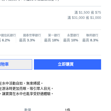
滿 $1,500 省 $75
滿 $31,000 省 $1,000
中國信託銀行
國泰世華銀行
第一銀行
永豐銀行
聯邦銀行
兆
高
6.2%
最高
3.3%
最高
18%
最高
10%
最高
8.3%
最高
購物車
立即購買
在水中活動自如，無束縛感。
在游泳時更加亮眼，吸引眾人目光。
，讓寶寶在水中也能享受舒適體驗。
數量
1件