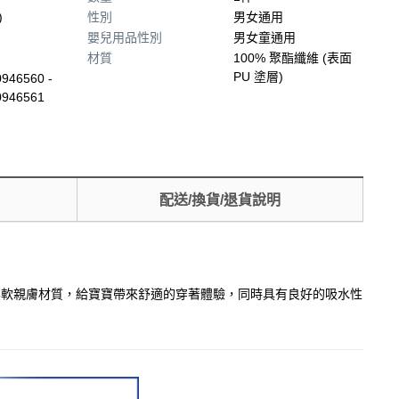
)
性別
男女通用
嬰兒用品性別
男女童通用
材質
100% 聚酯纖維 (表面
PU 塗層)
946560 -
0946561
配送/換貨/退貨說明
採用柔軟親膚材質，給寶寶帶來舒適的穿著體驗，同時具有良好的吸水性