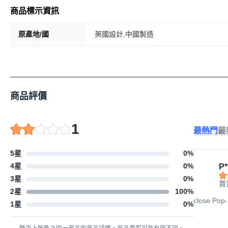
商品標示資訊
原產地/國
英國設計,中國製造
商品評價
1
最熱門
最
5星
0
%
4星
0
%
P*
3星
0
%
賣
2星
100
%
close P
1星
0
%