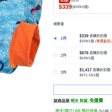
63折
$539
339
$
($339/1個)
總數量
$339
首購折扣價
1件
$339/1個
(單價最低)
$878
首購折扣價
2件
$439/1個
$1,417
首購折扣價
3件
$472.33/1個
免運費
該商品是
明天 到貨,
明天(週日) 8/9
預計送達
(
5小時 