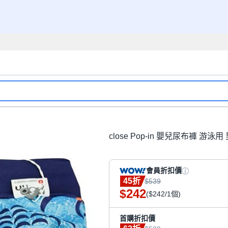
close Pop-in 嬰兒尿布褲 游泳用
會員折扣價
45折
$539
242
$
($242/1個)
首購折扣價