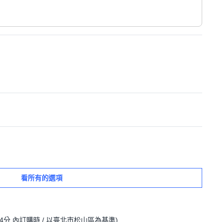
看所有的選項
24分
內訂購時
/ 以臺北市松山區為基準
)