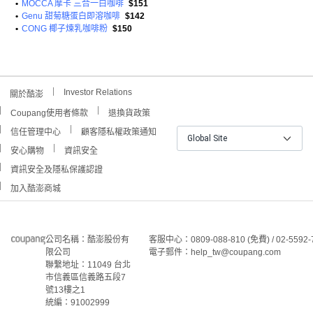
•
MOCCA 摩卡 三合一白咖啡
$151
•
Genu 甜菊糖蛋白即溶咖啡
$142
•
CONG 椰子煉乳咖啡粉
$150
Investor Relations
關於酷澎
Coupang使用者條款
退換貨政策
信任管理中心
顧客隱私權政策通知
Global Site
安心購物
資訊安全
資訊安全及隱私保護認證
加入酷澎商城
公司名稱：酷澎股份有
客服中心：0809-088-810 (免費) / 02-5592-
限公司
電子郵件：help_tw@coupang.com
聯繫地址：11049 台北
市信義區信義路五段7
號13樓之1
統編：91002999