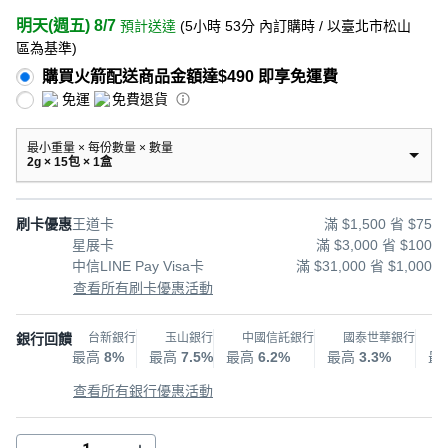
明天(週五) 8/7
預計送達
(
5小時 53分
內訂購時
/ 以臺北市松山
區為基準
)
購買火箭配送商品金額達$490 即享免運費
免運
免費退貨
最小重量 × 每份數量 × 數量
2g × 15包 × 1盒
刷卡優惠
王道卡
滿 $1,500 省 $75
星展卡
滿 $3,000 省 $100
中信LINE Pay Visa卡
滿 $31,000 省 $1,000
查看所有刷卡優惠活動
銀行回饋
台新銀行
玉山銀行
中國信託銀行
國泰世華銀行
最高
8%
最高
7.5%
最高
6.2%
最高
3.3%
最
查看所有銀行優惠活動