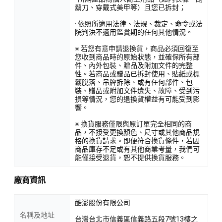
鬍刀、穿戴式美甲等）且您已拆封；
· 依照所適用法律、法規、裁定、命令或法
院判決不適用鑑賞期的任何其他情況。
※ 若您有意申請退換貨，商品必須回復至
您收到商品時的原始狀態，並確保所有部
件、內外包裝、贈品及附加文件的完整
性。若商品或贈品已拆封使用、貼紙或標
籤脫落、吊牌拆除、或有任何部件、包
裝、贈品或附加文件遺失、故障、受到污
損等情況，您的退換貨權益有可能受到影
響。
※ 換貨服務僅限與原訂單完全相同的商
品，不接受更換顏色、尺寸或其他商品規
格的換貨請求。即便符合換貨條件，若因
商品庫存不足或有其他商業考量，我們可
能僅接受退貨，恕不提供換貨服務。
廠商資訊
酷澎股份有限公司
名稱及地址
台灣台北市信義區信義路五段7號13樓之