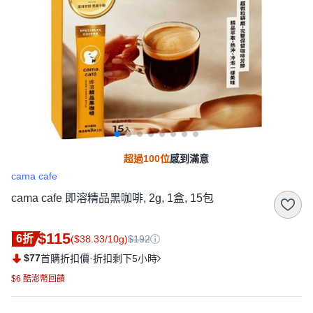
超過100位
感到滿意
cama cafe
cama cafe 即溶精品黑咖啡, 2g, 1盒, 15包
$115
6折
($38.33/10g)
$192
$77
·
首購折扣價
折扣剩下5小時
$6 酷澎幣回饋