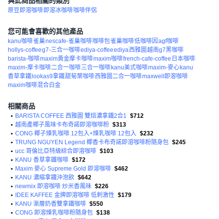
與此商品相關的類別
原豆即溶咖啡
即溶冰咖啡
咖啡伴侶
您可能會喜歡的其他產品
kanu咖啡
雀巢
nescafe-雀巢咖啡
咖啡包
雀巢咖啡
低咖啡因
agf咖啡
hollys-coffee
g7-三合一咖啡
ediya-coffee
ediya
西雅圖
越南g7黑咖啡
barista-咖啡
maxim黃金摩卡咖啡
maxim咖啡
french-cafe-coffee
日本咖啡
maxim-摩卡咖啡
二合一咖啡
三合一咖啡
kanu美式咖啡
maxim-麥心
kanu
香草拿鐵
lookas9拿鐵
甜菊葉咖啡
西雅圖二合一咖啡
maxwell即溶咖啡
maxim咖啡混合白金
相關商品
•
BARISTA COFFEE 西雅圖 雙焙濃拿鐵2合1
$712
•
越南產椰子風味卡布奇諾即溶咖啡粉
$313
•
CONG 椰子煉乳咖啡 12包入+煉乳咖啡 12包入
$232
•
TRUNG NGUYEN Legend 椰香卡布奇諾即溶咖啡粉隨身包
$245
•
ucc 哥倫比亞特級綜合即溶咖啡
$103
•
KANU 香草拿鐵咖啡
$172
•
Maxim 麥心 Supreme Gold 即溶咖啡
$462
•
KANU 濃縮拿鐵沖泡飲
$642
•
newmix 即溶咖啡 炒米香風味
$226
•
IDEE KAFFEE 金牌即溶咖啡 低刺激性
$179
•
KANU 漸層奶香雙拿鐵咖啡
$550
•
CONG 即溶煉乳咖啡粉隨身包
$138