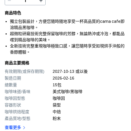
商品特色
獨立包裝設計，方便您隨時隨地享受一杯高品質的cama cafe即
溶精品黑咖啡。
超微粒研磨技術完整保留咖啡的芳醇，無論熱沖或冷泡，都能品
嚐到精品咖啡的美味。
全新技術完整重現咖啡極致口感，讓您隨時享受如現烘手沖般的
香醇體驗。
商品主要規格
有效期限(或保存期限)
2027-10-13 或以後
製造日期
2026-02-16
總數量
15包
咖啡味道/香味
美式咖啡/黑咖啡
咖啡因型態
咖啡因
容器形狀
袋型
咖啡烘焙程度
中焙
產品質地/型態
粉末
查看更多