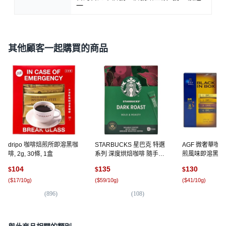
一
其他顧客一起購買的商品
dripo 咖啡焙煎所即溶黑咖
STARBUCKS 星巴克 特選
AGF 微奢華咖
啡, 2g, 30條, 1盒
系列 深度烘焙咖啡 隨手包,
煎風味即溶黑咖啡, 
2.3g, 10包, 1盒
條, 2盒
104
135
130
$
$
$
(
$17/10g
)
(
$59/10g
)
(
$41/10g
)
(
896
)
(
108
)
(
2