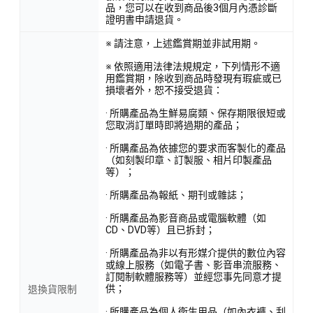
品，您可以在收到商品後3個月內憑診斷
證明書申請退貨。
※ 請注意，上述鑑賞期並非試用期。
※ 依照適用法律法規規定，下列情形不適
用鑑賞期，除收到商品時發現有瑕疵或已
損壞者外，恕不接受退貨：
· 所購產品為生鮮易腐類、保存期限很短或
您取消訂單時即將過期的產品；
· 所購產品為依據您的要求而客製化的產品
（如刻製印章、訂製服、相片印製產品
等）；
· 所購產品為報紙、期刊或雜誌；
· 所購產品為影音商品或電腦軟體（如
CD、DVD等）且已拆封；
· 所購產品為非以有形媒介提供的數位內容
或線上服務（如電子書、影音串流服務、
訂閱制軟體服務等）並經您事先同意才提
供；
退換貨限制
· 所購產品為個人衛生用品（如內衣褲、刮