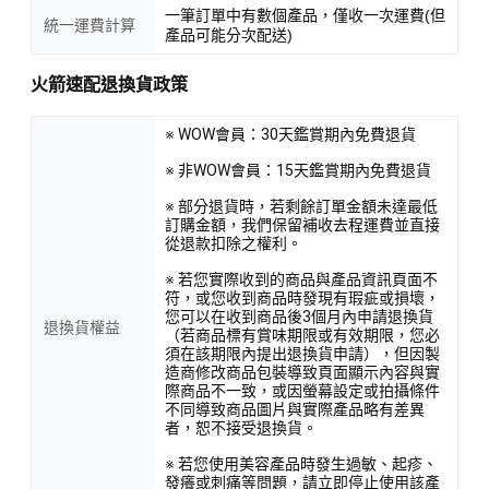
一筆訂單中有數個產品，僅收一次運費(但
統一運費計算
產品可能分次配送)
火箭速配退換貨政策
※ WOW會員：30天鑑賞期內免費退貨
※ 非WOW會員：15天鑑賞期內免費退貨
※ 部分退貨時，若剩餘訂單金額未達最低
訂購金額，我們保留補收去程運費並直接
從退款扣除之權利。
※ 若您實際收到的商品與產品資訊頁面不
符，或您收到商品時發現有瑕疵或損壞，
您可以在收到商品後3個月內申請退換貨
退換貨權益
（若商品標有賞味期限或有效期限，您必
須在該期限內提出退換貨申請），但因製
造商修改商品包裝導致頁面顯示內容與實
際商品不一致，或因螢幕設定或拍攝條件
不同導致商品圖片與實際產品略有差異
者，恕不接受退換貨。
※ 若您使用美容產品時發生過敏、起疹、
發癢或刺痛等問題，請立即停止使用該產