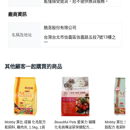
能僅接受退貨，恕不提供換貨服務。
廠商資訊
酷澎股份有限公司
名稱及地址
台灣台北市信義區信義路五段7號13樓之
一
其他顧客一起購買的商品
Mobby 莫比 成貓 化毛配方
Beautiful Pets 愛美力 貓糧
Mobby 莫比 
乾飼料, 雞肉米, 1.5kg, 1袋
化毛挑嘴泌尿保健配方,
穀配方 乾飼料, 1袋