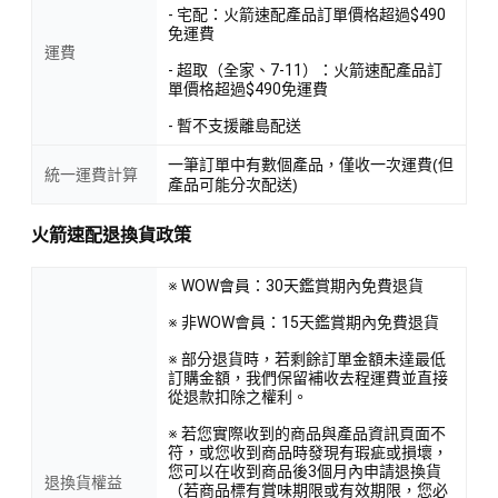
- 宅配：火箭速配產品訂單價格超過$490
免運費
運費
- 超取（全家、7-11）：火箭速配產品訂
單價格超過$490免運費
- 暫不支援離島配送
一筆訂單中有數個產品，僅收一次運費(但
統一運費計算
產品可能分次配送)
火箭速配退換貨政策
※ WOW會員：30天鑑賞期內免費退貨
※ 非WOW會員：15天鑑賞期內免費退貨
※ 部分退貨時，若剩餘訂單金額未達最低
訂購金額，我們保留補收去程運費並直接
從退款扣除之權利。
※ 若您實際收到的商品與產品資訊頁面不
符，或您收到商品時發現有瑕疵或損壞，
您可以在收到商品後3個月內申請退換貨
退換貨權益
（若商品標有賞味期限或有效期限，您必