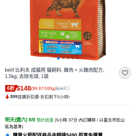
belif 比利夫 成貓用 貓飼料, 雞肉 + 火雞肉配方,
1.5kg, 去除毛球, 1袋
$148
6折
($9.87/100g)
$247
$99
·
首購折扣價
折扣剩下5小時
明天(週六) 8/8
預計送達
(
5小時 37分
內訂購時
/ 以臺北市松山
區為基準
)
購買火箭配送商品金額達$490 即享免運費