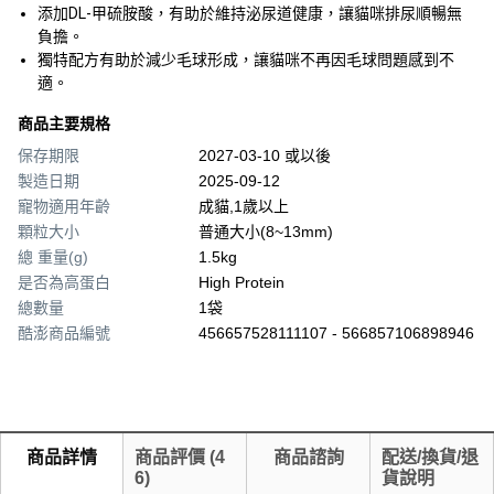
添加DL-甲硫胺酸，有助於維持泌尿道健康，讓貓咪排尿順暢無
負擔。
獨特配方有助於減少毛球形成，讓貓咪不再因毛球問題感到不
適。
商品主要規格
保存期限
2027-03-10 或以後
製造日期
2025-09-12
寵物適用年齡
成貓,1歲以上
顆粒大小
普通大小(8~13mm)
總 重量(g)
1.5kg
是否為高蛋白
High Protein
總數量
1袋
酷澎商品編號
456657528111107 - 566857106898946
商品詳情
商品評價
(
4
商品諮詢
配送/換貨/退
6
)
貨說明