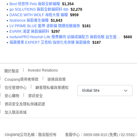
•
Best 倍思特 Pets 無穀全齡貓糧
$1,354
•
go SOLUTIONS 無穀全齡貓飼料 8lb
$2,270
•
DANCE WITH WOLF 海陸大餐 貓糧
$959
•
Nutrience 無穀養生貓糧
$1,643
•
LV PRIME BLUE 藍帶 波斯貓 精選低敏貓食
$181
•
EVARK 渴望 無穀貓飼料
$297
•
nurturePRO Nourish Life 慢煮雞肉 幼貓成貓配方 無穀低敏 益生菌草本 1.8公斤
$660
•
福壽實業 EXPERT 艾思柏 強效化毛保健 無穀貓食
$187
Investor Relations
關於酷澎
Coupang使用者條款
退換貨政策
信任管理中心
顧客隱私權政策通知
Global Site
安心購物
資訊安全
資訊安全及隱私保護認證
加入酷澎商城
公司名稱：酷澎股份有
客服中心：0809-088-810 (免費) / 02-5592-