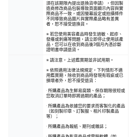
須在該期限內提出退換貨申請），但因製
造商修改商品包裝導致頁面顯示內容與實
際商品不一致，或因螢幕設定或拍攝條件
不同導致商品圖片與實際產品略有差異
者，恕不接受退換貨。
※ 若您使用美容產品時發生過敏、起疹、
發癢或刺痛等問題，請立即停止使用該產
品，您可以在收到商品後3個月內憑診斷
證明書申請退貨。
※ 請注意，上述鑑賞期並非試用期。
※ 依照適用法律法規規定，下列情形不適
用鑑賞期，除收到商品時發現有瑕疵或已
損壞者外，恕不接受退貨：
· 所購產品為生鮮易腐類、保存期限很短或
您取消訂單時即將過期的產品；
· 所購產品為依據您的要求而客製化的產品
（如刻製印章、訂製服、相片印製產品
等）；
· 所購產品為報紙、期刊或雜誌；
· 所購產品為影音商品或電腦軟體（如