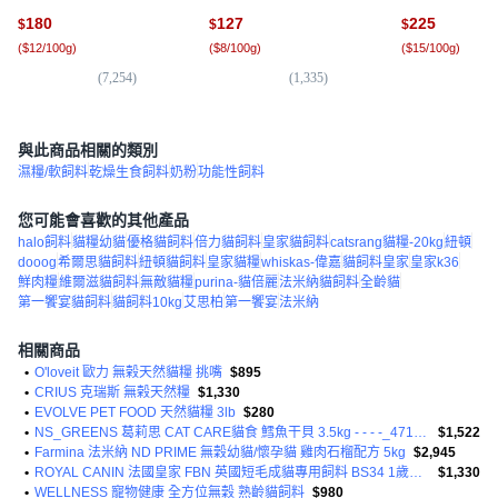
1.5kg, 1袋, 鮭魚 + 鰹魚 +
鹿肉 + 煙燻鮭魚
180
127
225
$
$
$
蔓越莓
(
$12/100g
)
(
$8/100g
)
(
$15/100g
)
(
7,254
)
(
1,335
)
(
7,
與此商品相關的類別
濕糧/軟飼料
乾燥生食飼料
奶粉
功能性飼料
您可能會喜歡的其他產品
halo飼料
貓糧幼貓
優格貓飼料
倍力貓飼料
皇家貓飼料
catsrang貓糧-20kg
紐頓
dooog
希爾思貓飼料
紐頓貓飼料
皇家貓糧
whiskas-偉嘉
貓飼料皇家
皇家k36
鮮肉糧
維爾滋貓飼料
無敵貓糧
purina-貓倍麗
法米納貓飼料
全齡貓
第一饗宴貓飼料
貓飼料10kg
艾思柏
第一饗宴
法米納
相關商品
•
O'loveit 歐力 無榖天然貓糧 挑嘴
$895
•
CRIUS 克瑞斯 無榖天然糧
$1,330
•
EVOLVE PET FOOD 天然貓糧 3lb
$280
•
NS_GREENS 葛莉思 CAT CARE貓食 鱈魚干貝 3.5kg - - - -_4710200702487
$1,522
•
Farmina 法米納 ND PRIME 無穀幼貓/懷孕貓 雞肉石榴配方 5kg
$2,945
•
ROYAL CANIN 法國皇家 FBN 英國短毛成貓專用飼料 BS34 1歲以上英國短毛成貓
$1,330
•
WELLNESS 寵物健康 全方位無穀 熟齡貓飼料
$980