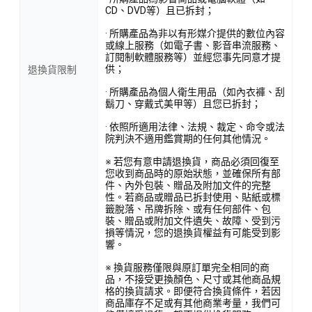
CD、DVD等）且已拆封；
· 所購產品為非以有形媒介提供的數位內容
或線上服務（如電子書、影音串流服務、
訂閱制軟體服務等）並經您事先同意才提
供；
退換貨限制
· 所購產品為個人衛生用品（如內衣褲、刮
鬍刀、穿戴式美甲等）且您已拆封；
· 依照所適用法律、法規、裁定、命令或法
院判決不適用鑑賞期的任何其他情況。
※ 若您有意申請退換貨，商品必須回復至
您收到商品時的原始狀態，並確保所有部
件、內外包裝、贈品及附加文件的完整
性。若商品或贈品已拆封使用、貼紙或標
籤脫落、吊牌拆除、或有任何部件、包
裝、贈品或附加文件遺失、故障、受到污
損等情況，您的退換貨權益有可能受到影
響。
※ 換貨服務僅限與原訂單完全相同的商
品，不接受更換顏色、尺寸或其他商品規
格的換貨請求。即便符合換貨條件，若因
商品庫存不足或有其他商業考量，我們可