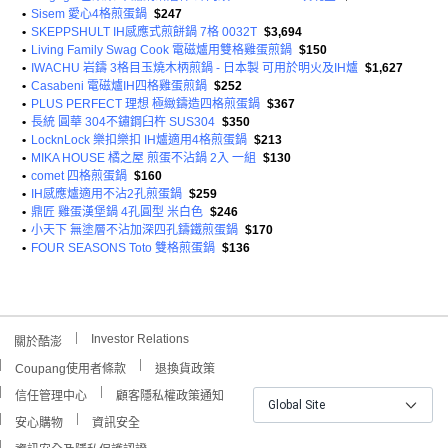
•
Sisem 愛心4格煎蛋鍋
$247
•
SKEPPSHULT IH感應式煎餅鍋 7格 0032T
$3,694
•
Living Family Swag Cook 電磁爐用雙格雞蛋煎鍋
$150
•
IWACHU 岩鑄 3格目玉燒木柄煎鍋 - 日本製 可用於明火及IH爐
$1,627
•
Casabeni 電磁爐IH四格雞蛋煎鍋
$252
•
PLUS PERFECT 理想 極緻鑄造四格煎蛋鍋
$367
•
長統 圓華 304不鏽鋼臼杵 SUS304
$350
•
LocknLock 樂扣樂扣 IH爐適用4格煎蛋鍋
$213
•
MIKA HOUSE 橘之屋 煎蛋不沾鍋 2入 一組
$130
•
comet 四格煎蛋鍋
$160
•
IH感應爐適用不沾2孔煎蛋鍋
$259
•
鼎匠 雞蛋漢堡鍋 4孔圓型 米白色
$246
•
小天下 無塗層不沾加深四孔鑄鐵煎蛋鍋
$170
•
FOUR SEASONS Toto 雙格煎蛋鍋
$136
Investor Relations
關於酷澎
Coupang使用者條款
退換貨政策
信任管理中心
顧客隱私權政策通知
Global Site
安心購物
資訊安全