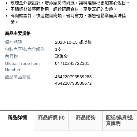
玫瑰金外觀設計，增添廚房時尚感，讓料理過程更加賞心悅目。
不鏽鋼材質堅固耐用，輕鬆研磨食材，享受烹飪的樂趣。
碎肉頭設計，快速處理肉類，省時省力，讓您輕鬆準備美味佳
餚。
商品主要規格
保存期限
2028-10-15 或以後
包裝內容物/內含組件
1支
內容物
玫瑰金
Global Trade Item
04710243722381
Number
酷澎商品編號
464220793569288 -
464220793585672
商品詳情
商品評價
(
0
)
商品諮詢
配送/換貨/退
貨說明