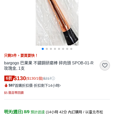
只剩
3
件，
要買要快！
bargogo 巴果果 不鏽鋼研磨棒 碎肉頭 SPOB-01-R
玫瑰金, 1支
$130
6折
($130/1個)
$217
$87
·
首購折扣價
折扣剩下14小時
$5 酷澎幣回饋
明天(週日) 8/9
預計送達
(
14小時 42分
內訂購時
/ 以臺北市松