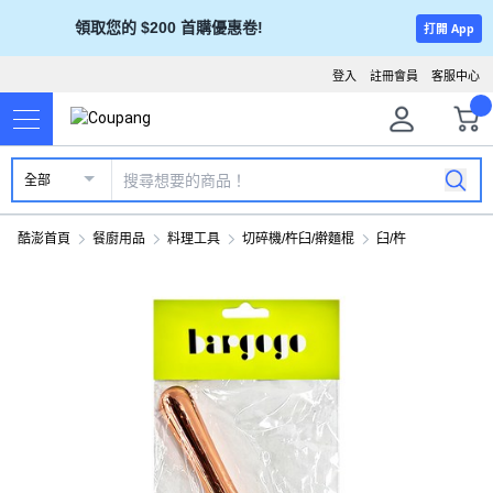
領取您的 $200 首購優惠卷!
打開 App
登入
註冊會員
客服中心
全部
酷澎首頁
餐廚用品
料理工具
切碎機/杵臼/擀麵棍
臼/杵