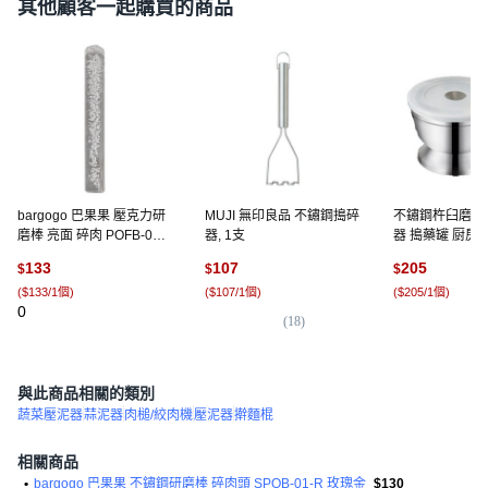
其他顧客一起購買的商品
bargogo 巴果果 壓克力研
MUJI 無印良品 不鏽鋼搗碎
不鏽鋼杵臼磨缽
磨棒 亮面 碎肉 POFB-01-
器, 1支
器 搗藥罐 厨房
22A-C 透明, 1支
1個
133
107
205
$
$
$
(
$133/1個
)
(
$107/1個
)
(
$205/1個
)
0
(
18
)
(
5
)
與此商品相關的類別
蔬菜壓泥器
蒜泥器
肉槌/絞肉機
壓泥器
擀麵棍
相關商品
•
bargogo 巴果果 不鏽鋼研磨棒 碎肉頭 SPOB-01-R 玫瑰金
$130