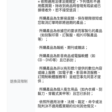
※ 依照適用法律法規規定，下列情形不適
用鑑賞期，除收到商品時發現有瑕疵或已
損壞者外，恕不接受退貨：
· 所購產品為生鮮易腐類、保存期限很短或
您取消訂單時即將過期的產品；
· 所購產品為依據您的要求而客製化的產品
（如刻製印章、訂製服、相片印製產品
等）；
· 所購產品為報紙、期刊或雜誌；
· 所購產品為影音商品或電腦軟體（如
CD、DVD等）且已拆封；
· 所購產品為非以有形媒介提供的數位內容
或線上服務（如電子書、影音串流服務、
訂閱制軟體服務等）並經您事先同意才提
供；
退換貨限制
· 所購產品為個人衛生用品（如內衣褲、刮
鬍刀、穿戴式美甲等）且您已拆封；
· 依照所適用法律、法規、裁定、命令或法
院判決不適用鑑賞期的任何其他情況。