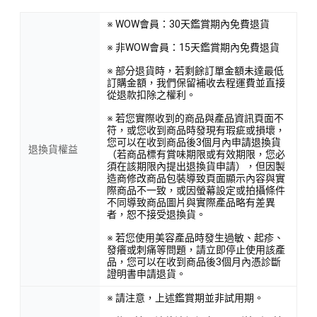
※ WOW會員：30天鑑賞期內免費退貨
※ 非WOW會員：15天鑑賞期內免費退貨
※ 部分退貨時，若剩餘訂單金額未達最低
訂購金額，我們保留補收去程運費並直接
從退款扣除之權利。
※ 若您實際收到的商品與產品資訊頁面不
符，或您收到商品時發現有瑕疵或損壞，
您可以在收到商品後3個月內申請退換貨
退換貨權益
（若商品標有賞味期限或有效期限，您必
須在該期限內提出退換貨申請），但因製
造商修改商品包裝導致頁面顯示內容與實
際商品不一致，或因螢幕設定或拍攝條件
不同導致商品圖片與實際產品略有差異
者，恕不接受退換貨。
※ 若您使用美容產品時發生過敏、起疹、
發癢或刺痛等問題，請立即停止使用該產
品，您可以在收到商品後3個月內憑診斷
證明書申請退貨。
※ 請注意，上述鑑賞期並非試用期。