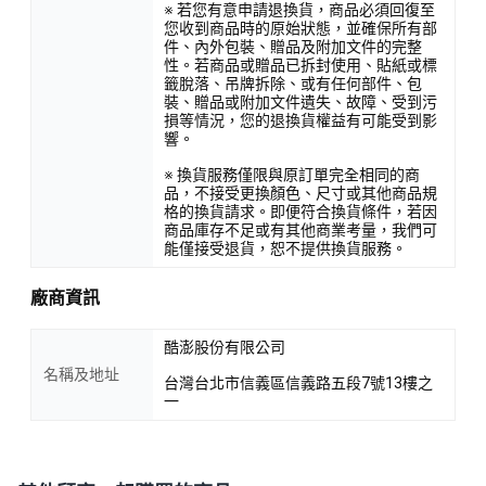
※ 若您有意申請退換貨，商品必須回復至
您收到商品時的原始狀態，並確保所有部
件、內外包裝、贈品及附加文件的完整
性。若商品或贈品已拆封使用、貼紙或標
籤脫落、吊牌拆除、或有任何部件、包
裝、贈品或附加文件遺失、故障、受到污
損等情況，您的退換貨權益有可能受到影
響。
※ 換貨服務僅限與原訂單完全相同的商
品，不接受更換顏色、尺寸或其他商品規
格的換貨請求。即便符合換貨條件，若因
商品庫存不足或有其他商業考量，我們可
能僅接受退貨，恕不提供換貨服務。
廠商資訊
酷澎股份有限公司
名稱及地址
台灣台北市信義區信義路五段7號13樓之
一