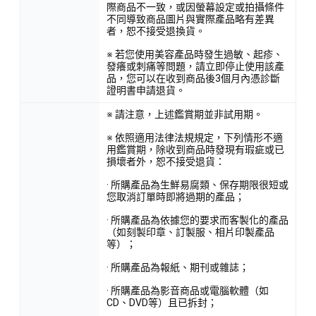
際商品不一致，或因螢幕設定或拍攝條件
不同導致商品圖片與實際產品略有差異
者，恕不接受退換貨。
※ 若您使用美容產品時發生過敏、起疹、
發癢或刺痛等問題，請立即停止使用該產
品，您可以在收到商品後3個月內憑診斷
證明書申請退貨。
※ 請注意，上述鑑賞期並非試用期。
※ 依照適用法律法規規定，下列情形不適
用鑑賞期，除收到商品時發現有瑕疵或已
損壞者外，恕不接受退貨：
· 所購產品為生鮮易腐類、保存期限很短或
您取消訂單時即將過期的產品；
· 所購產品為依據您的要求而客製化的產品
（如刻製印章、訂製服、相片印製產品
等）；
· 所購產品為報紙、期刊或雜誌；
· 所購產品為影音商品或電腦軟體（如
CD、DVD等）且已拆封；