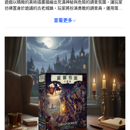
遊戲以精緻的美術插畫描繪出充滿神秘與危險的調查氛圍，讓玩家
彷彿置身於詭譎的古老城鎮。玩家將扮演勇敢的調查員，運用策略
性的卡牌組合，與朋友一同合作。每一次的遊戲都充滿了獨特的挑
戰與劇本，考驗著您的智慧與應變能力，確保您與夥伴們都能獲得
查看更多
沉浸式的冒險樂趣。