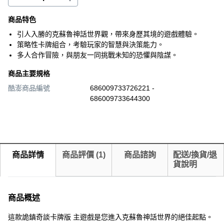
商品特色
引人入勝的克蘇魯神話世界觀，帶來身歷其境的遊戲體驗。
策略性卡牌組合，考驗玩家的智慧與決策能力。
多人合作冒險，與朋友一同挑戰未知的恐懼與陰謀。
商品主要規格
酷澎商品編號
686009733726221 -
686009733644300
商品詳情
商品評價
(
1
)
商品諮詢
配送/換貨/退
貨說明
商品概述
這款詭鎮奇談卡牌版 主遊戲是您進入克蘇魯神話世界的絕佳起點。