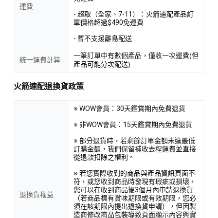
運費
- 超取（全家、7-11）：火箭速配產品訂
單價格超過$490免運費
- 暫不支援離島配送
一筆訂單中有數個產品，僅收一次運費(但
統一運費計算
產品可能分次配送)
火箭速配退換貨政策
※ WOW會員：30天鑑賞期內免費退貨
※ 非WOW會員：15天鑑賞期內免費退貨
※ 部分退貨時，若剩餘訂單金額未達最低
訂購金額，我們保留補收去程運費並直接
從退款扣除之權利。
※ 若您實際收到的商品與產品資訊頁面不
符，或您收到商品時發現有瑕疵或損壞，
您可以在收到商品後3個月內申請退換貨
退換貨權益
（若商品標有賞味期限或有效期限，您必
須在該期限內提出退換貨申請），但因製
造商修改商品包裝導致頁面顯示內容與實