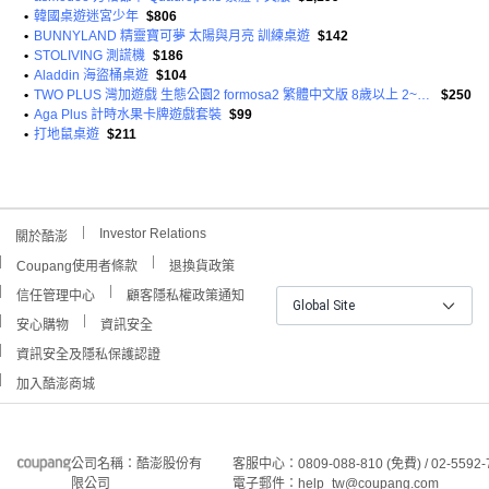
•
韓國桌遊迷宮少年
$806
•
BUNNYLAND 精靈寶可夢 太陽與月亮 訓練桌遊
$142
•
STOLIVING 測謊機
$186
•
Aladdin 海盜桶桌遊
$104
•
TWO PLUS 灣加遊戲 生態公園2 formosa2 繁體中文版 8歲以上 2~5人
$250
•
Aga Plus 計時水果卡牌遊戲套裝
$99
•
打地鼠桌遊
$211
Investor Relations
關於酷澎
Coupang使用者條款
退換貨政策
信任管理中心
顧客隱私權政策通知
Global Site
安心購物
資訊安全
資訊安全及隱私保護認證
加入酷澎商城
公司名稱：酷澎股份有
客服中心：0809-088-810 (免費) / 02-5592-
限公司
電子郵件：help_tw@coupang.com