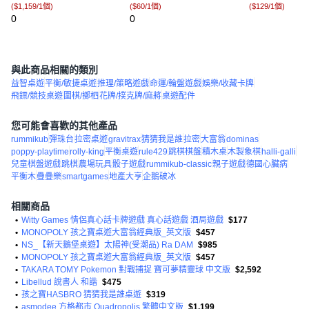
(
$1,159/1個
)
(
$60/1個
)
(
$129/1個
)
200µm,65x100mm
物 交換, 1個, 
0
0
裝）
(
1
)
與此商品相關的類別
益智桌遊
平衡/敏捷桌遊
推理/策略遊戲
命運/輪盤遊戲
娛樂/收藏卡牌
飛鏢/競技桌遊
圍棋/擲柶
花牌/撲克牌/麻將
桌遊配件
您可能會喜歡的其他產品
rummikub
彈珠台
拉密桌遊
gravitrax
猜猜我是誰
拉密
大富翁
dominas
poppy-playtime
rolly-king
平衡桌遊
rule429
跳棋棋盤
積木桌
木製象棋
halli-galli
兒童棋盤遊戲
跳棋
農場玩具
骰子遊戲
rummikub-classic
親子遊戲
德國心臟病
平衡木
疊疊樂
smartgames
地產大亨
企鵝破冰
相關商品
•
Witty Games 情侶真心話卡牌遊戲 真心話遊戲 酒局遊戲
$177
•
MONOPOLY 孩之寶桌遊大富翁經典版_英文版
$457
•
NS_【新天鵝堡桌遊】太陽神(受潮品) Ra DAM
$985
•
MONOPOLY 孩之寶桌遊大富翁經典版_英文版
$457
•
TAKARA TOMY Pokemon 對戰捕捉 寶可夢精靈球 中文版
$2,592
•
Libellud 說書人 和諧
$475
•
孩之寶HASBRO 猜猜我是誰桌遊
$319
•
asmodee 方格都市 Quadropolis 繁體中文版
$1,199