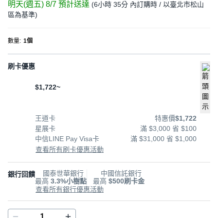
明天(週五) 8/7
預計送達
(
6小時 35分
內訂購時
/ 以臺北市松山
區為基準
)
數量
:
1個
刷卡優惠
$1,722~
王道卡
特惠價
$1,722
星展卡
滿 $3,000 省 $100
中信LINE Pay Visa卡
滿 $31,000 省 $1,000
查看所有刷卡優惠活動
國泰世華銀行
中國信託銀行
銀行回饋
最高
3.3%小樹點
最高
$500刷卡金
查看所有銀行優惠活動