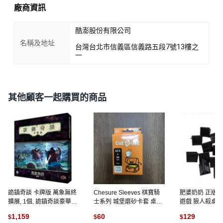
廠商資訊
酷澎股份有限公司
名稱及地址
台灣台北市信義區信義路五段7號13樓之
一
其他顧客一起購買的商品
詭鎮奇談 卡牌版 萬象無終
Chesure Sleeves 棋寶騎
肥婆奶奶 正版狼
擴展, 1個, 詭鎮奇談豪華擴
士系列 城堡磨砂卡套 桌遊
遊戲 狼人殺桌遊
充 萬象無終,足量厚套
卡牌收納, 1個, 棋寶城堡系
聚會遊戲 團康 
1,159
60
129
$
$
$
列 55張
角色扮演 上課無