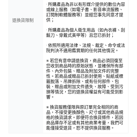
· 所購產品為非以有形媒介提供的數位內容
或線上服務（如電子書、影音串流服務、
訂閱制軟體服務等）並經您事先同意才提
供；
退換貨限制
· 所購產品為個人衛生用品（如內衣褲、刮
鬍刀、穿戴式美甲等）且您已拆封；
· 依照所適用法律、法規、裁定、命令或法
院判決不適用鑑賞期的任何其他情況。
※ 若您有意申請退換貨，商品必須回復至
您收到商品時的原始狀態，並確保所有部
件、內外包裝、贈品及附加文件的完整
性。若商品或贈品已拆封使用、貼紙或標
籤脫落、吊牌拆除、或有任何部件、包
裝、贈品或附加文件遺失、故障、受到污
損等情況，您的退換貨權益有可能受到影
響。
※ 換貨服務僅限與原訂單完全相同的商
品，不接受更換顏色、尺寸或其他商品規
格的換貨請求。即便符合換貨條件，若因
商品庫存不足或有其他商業考量，我們可
能僅接受退貨，恕不提供換貨服務。