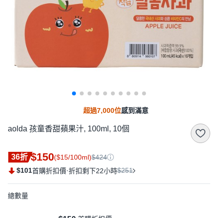
超過7,000位
感到滿意
aolda 孩童香甜蘋果汁, 100ml, 10個
$150
36折
($15/100ml)
$424
$101
·
$251
首購折扣價
折扣剩下22小時
總數量