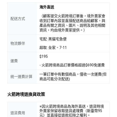
海外直送
（顧客提交火箭跨境訂單後，境外賣家會
配送方式
收到訂單內容並直接配送商品給顧客，與
產品有關之資訊、圖片、說明及其他相關
資訊，均由境外賣家提供。）
宅配: 黑貓宅急便
物流夥伴
超取: 全家、7-11
$195
運費
- 火箭跨境商品訂單價格超過$690免運費
一筆訂單中有數個商品，僅收一次運費(但
統一運費計算
商品可能分次配送)
火箭跨境退換貨政策
※因火箭跨境商品為海外直送，退貨時境
外賣家保留收取退貨處理費（新臺幣95
退貨費用
元）並直接從退款扣除之權利。