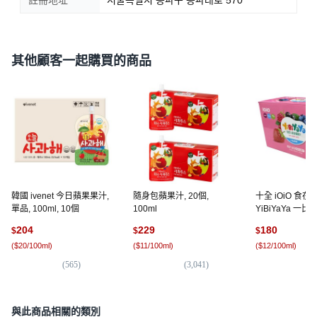
註冊地址
서울특별시 송파구 송파대로 570
其他顧客一起購買的商品
韓國 ivenet 今日蘋果果汁,
隨身包蘋果汁, 20個,
十全 iOiO 食在
單品, 100ml, 10個
100ml
YiBiYaYa 一比
綜合莓果汁15件組,
204
229
180
$
$
$
15袋
(
$20/100ml
)
(
$11/100ml
)
(
$12/100ml
)
(
565
)
(
3,041
)
(
3
與此商品相關的類別