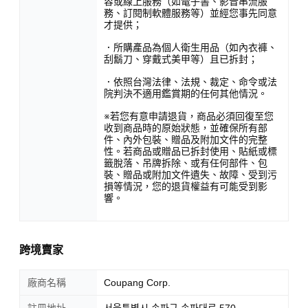
容或線上服務（如電子書、影音串流服
務、訂閱制軟體服務等）並經您事先同意
才提供；
．所購產品為個人衛生用品（如內衣褲、
刮鬍刀、穿戴式美甲等）且已拆封；
．依照台灣法律、法規、裁定、命令或法
院判決不適用鑑賞期的任何其他情況。
※若您有意申請退貨，商品必須回復至您
收到商品時的原始狀態，並確保所有部
件、內外包裝、贈品及附加文件的完整
性。若商品或贈品已拆封使用、貼紙或標
籤脫落、吊牌拆除、或有任何部件、包
裝、贈品或附加文件遺失、故障、受到污
損等情況，您的退貨權益有可能受到影
響。
跨境賣家
廠商名稱
Coupang Corp.