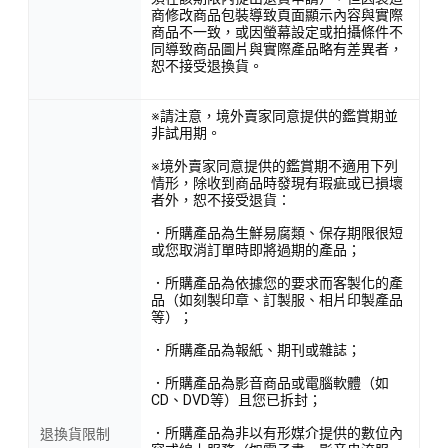
商修改商品包裝導致頁面顯示內容與實際
商品不一致，或因螢幕設定或拍攝條件不
同導致商品圖片與實際產品略有差異者，
恕不接受退換貨。
※請注意，境外賣家同意提供的鑑賞期並
非試用期。
※境外賣家同意提供的鑑賞期不適用下列
情形，除收到商品時發現有瑕疵或已損壞
者外，恕不接受退貨：
．所購產品為生鮮易腐類、保存期限很短
或您取消訂單時即將過期的產品；
．所購產品為依據您的要求而客製化的產
品（如刻製印章、訂製服、相片印製產品
等）；
．所購產品為報紙、期刊或雜誌；
．所購產品為影音商品或電腦軟體（如
CD、DVD等）且您已拆封；
．所購產品為非以有形媒介提供的數位內
退換貨限制