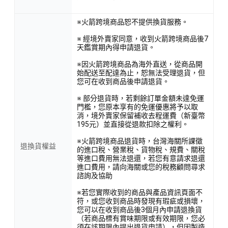
※火箭跨境商品恕不提供換貨服務。
※ 經境外賣家同意，收到火箭跨境商品後7
天鑑賞期內得申請退貨。
※因火箭跨境商品為海外直送，從商品開
始配送至配達為止，恕無法受理退貨，但
您可在收到商品後申請退貨。
※ 部分退貨時，若剩餘訂單金額未達免運
門檻，您原本享有的免運優惠將予以取
消，境外賣家保留補收去程運費（新臺幣
195元）並直接從退款扣除之權利。
※火箭跨境商品退貨時，台灣海關所課徵
退換貨權益
的進口稅、營業稅、貨物稅、規費、關稅
等進口費用無法退還，若您有意請求退還
進口費用，請向海關或您的稅務顧問尋求
諮詢及協助
※若您實際收到的商品與產品資訊頁面不
符，或您收到商品時發現有瑕疵或損壞，
您可以在收到商品後3個月內申請退換貨
（若商品標有賞味期限或有效期限，您必
須在該期限內提出退貨申請），但因製造