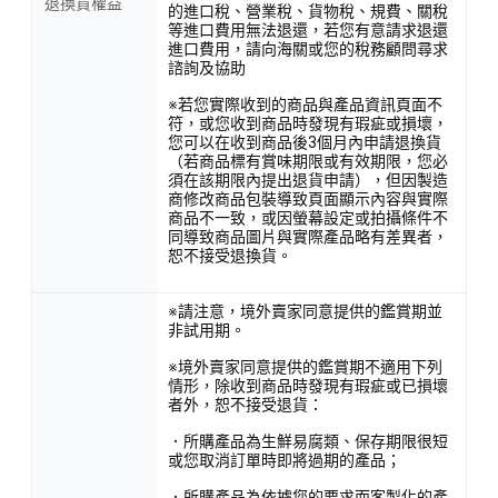
退換貨權益
的進口稅、營業稅、貨物稅、規費、關稅
等進口費用無法退還，若您有意請求退還
進口費用，請向海關或您的稅務顧問尋求
諮詢及協助
※若您實際收到的商品與產品資訊頁面不
符，或您收到商品時發現有瑕疵或損壞，
您可以在收到商品後3個月內申請退換貨
（若商品標有賞味期限或有效期限，您必
須在該期限內提出退貨申請），但因製造
商修改商品包裝導致頁面顯示內容與實際
商品不一致，或因螢幕設定或拍攝條件不
同導致商品圖片與實際產品略有差異者，
恕不接受退換貨。
※請注意，境外賣家同意提供的鑑賞期並
非試用期。
※境外賣家同意提供的鑑賞期不適用下列
情形，除收到商品時發現有瑕疵或已損壞
者外，恕不接受退貨：
．所購產品為生鮮易腐類、保存期限很短
或您取消訂單時即將過期的產品；
．所購產品為依據您的要求而客製化的產