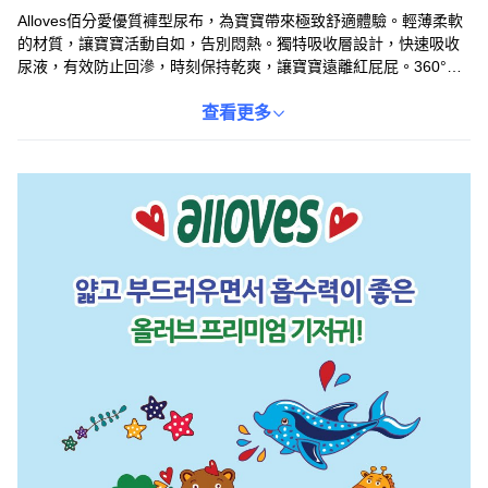
Alloves佰分愛優質褲型尿布，為寶寶帶來極致舒適體驗。輕薄柔軟
的材質，讓寶寶活動自如，告別悶熱。獨特吸收層設計，快速吸收
尿液，有效防止回滲，時刻保持乾爽，讓寶寶遠離紅屁屁。360°防
漏結構，有效防止側漏，媽媽安心，寶寶開心。尿布上的尿濕顯示
線，方便媽媽隨時掌握更換時機，給寶寶細緻呵護。
查看更多