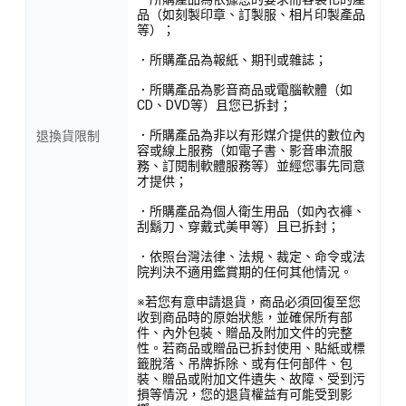
品（如刻製印章、訂製服、相片印製產品
等）；
．所購產品為報紙、期刊或雜誌；
．所購產品為影音商品或電腦軟體（如
CD、DVD等）且您已拆封；
．所購產品為非以有形媒介提供的數位內
退換貨限制
容或線上服務（如電子書、影音串流服
務、訂閱制軟體服務等）並經您事先同意
才提供；
．所購產品為個人衛生用品（如內衣褲、
刮鬍刀、穿戴式美甲等）且已拆封；
．依照台灣法律、法規、裁定、命令或法
院判決不適用鑑賞期的任何其他情況。
※若您有意申請退貨，商品必須回復至您
收到商品時的原始狀態，並確保所有部
件、內外包裝、贈品及附加文件的完整
性。若商品或贈品已拆封使用、貼紙或標
籤脫落、吊牌拆除、或有任何部件、包
裝、贈品或附加文件遺失、故障、受到污
損等情況，您的退貨權益有可能受到影