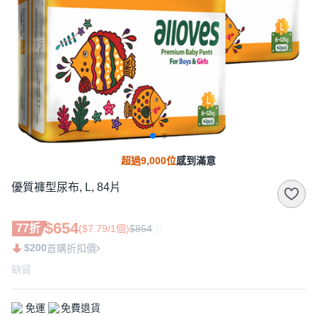
超過9,000位
感到滿意
優質褲型尿布, L, 84片
$654
77折
($7.79/1個)
$854
$200
首購折扣價
缺貨
免運
免費退貨