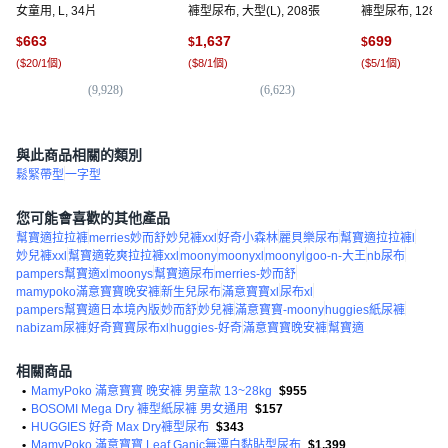
女童用, L, 34片
褲型尿布, 大型(L), 208張
褲型尿布, 128片,
663
1,637
699
$
$
$
(
$20/1個
)
(
$8/1個
)
(
$5/1個
)
(
9,928
)
(
6,623
)
(
1,
與此商品相關的類別
鬆緊帶型
一字型
您可能會喜歡的其他產品
幫寶適拉拉褲
merries妙而舒妙兒褲xxl
好奇小森林
麗貝樂尿布
幫寶適拉拉褲l
妙兒褲xxl
幫寶適乾爽拉拉褲xxl
moony
moonyxl
moonyl
goo-n-大王
nb尿布
pampers幫寶適xl
moonys
幫寶適尿布
merries-妙而舒
mamypoko滿意寶寶晚安褲
新生兒尿布
滿意寶寶xl
尿布xl
pampers幫寶適日本境內版
妙而舒
妙兒褲
滿意寶寶-moony
huggies紙尿褲
nabizam尿褲
好奇寶寶尿布xl
huggies-好奇
滿意寶寶晚安褲
幫寶適
相關商品
•
MamyPoko 滿意寶寶 晚安褲 男童款 13~28kg
$955
•
BOSOMI Mega Dry 褲型紙尿褲 男女通用
$157
•
HUGGIES 好奇 Max Dry褲型尿布
$343
•
MamyPoko 滿意寶寶 Leaf Ganic無漂白黏貼型尿布
$1,399