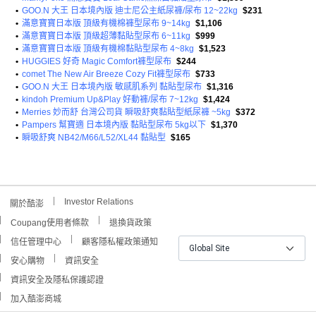
•
GOO.N 大王 日本境內版 迪士尼公主紙尿褲/尿布 12~22kg
$231
•
滿意寶寶日本版 頂級有機棉褲型尿布 9~14kg
$1,106
•
滿意寶寶日本版 頂級超薄黏貼型尿布 6~11kg
$999
•
滿意寶寶日本版 頂級有機棉黏貼型尿布 4~8kg
$1,523
•
HUGGIES 好奇 Magic Comfort褲型尿布
$244
•
comet The New Air Breeze Cozy Fit褲型尿布
$733
•
GOO.N 大王 日本境內版 敏感肌系列 黏貼型尿布
$1,316
•
kindoh Premium Up&Play 好動褲/尿布 7~12kg
$1,424
•
Merries 妙而舒 台灣公司貨 瞬吸舒爽黏貼型紙尿褲 ~5kg
$372
•
Pampers 幫寶適 日本境內版 黏貼型尿布 5kg以下
$1,370
•
瞬吸舒爽 NB42/M66/L52/XL44 黏貼型
$165
Investor Relations
關於酷澎
Coupang使用者條款
退換貨政策
信任管理中心
顧客隱私權政策通知
Global Site
安心購物
資訊安全
資訊安全及隱私保護認證
加入酷澎商城