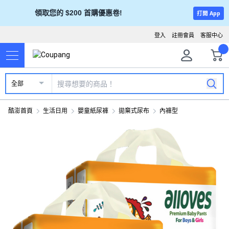
領取您的 $200 首購優惠卷!
打開 App
登入
註冊會員
客服中心
全部
酷澎首頁
生活日用
嬰童紙尿褲
拋棄式尿布
內褲型