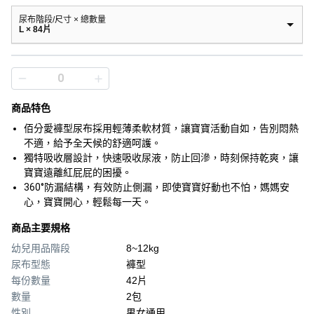
尿布階段/尺寸 × 總數量
L × 84片
商品特色
佰分愛褲型尿布採用輕薄柔軟材質，讓寶寶活動自如，告別悶熱
不適，給予全天候的舒適呵護。
獨特吸收層設計，快速吸收尿液，防止回滲，時刻保持乾爽，讓
寶寶遠離紅屁屁的困擾。
360°防漏結構，有效防止側漏，即使寶寶好動也不怕，媽媽安
心，寶寶開心，輕鬆每一天。
商品主要規格
幼兒用品階段
8~12kg
尿布型態
褲型
每份數量
42片
數量
2包
性別
男女通用