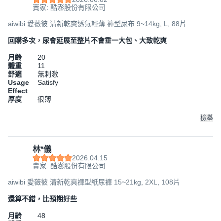
賣家: 酷澎股份有限公司
aiwibi 愛薇彼 清新乾爽透氣輕薄 褲型尿布 9~14kg, L, 88片
回購多次，尿會延展至整片不會垂一大包、大致乾爽
月齡
20
體重
11
舒適
無刺激
Usage
Satisfy
Effect
厚度
很薄
檢舉
林*儀
2026.04.15
賣家: 酷澎股份有限公司
aiwibi 愛薇彼 清新乾爽褲型紙尿褲 15~21kg, 2XL, 108片
還算不錯，比預期好些
月齡
48