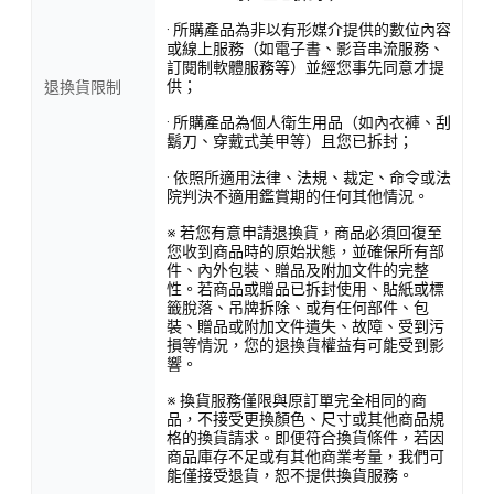
· 所購產品為非以有形媒介提供的數位內容
或線上服務（如電子書、影音串流服務、
訂閱制軟體服務等）並經您事先同意才提
供；
退換貨限制
· 所購產品為個人衛生用品（如內衣褲、刮
鬍刀、穿戴式美甲等）且您已拆封；
· 依照所適用法律、法規、裁定、命令或法
院判決不適用鑑賞期的任何其他情況。
※ 若您有意申請退換貨，商品必須回復至
您收到商品時的原始狀態，並確保所有部
件、內外包裝、贈品及附加文件的完整
性。若商品或贈品已拆封使用、貼紙或標
籤脫落、吊牌拆除、或有任何部件、包
裝、贈品或附加文件遺失、故障、受到污
損等情況，您的退換貨權益有可能受到影
響。
※ 換貨服務僅限與原訂單完全相同的商
品，不接受更換顏色、尺寸或其他商品規
格的換貨請求。即便符合換貨條件，若因
商品庫存不足或有其他商業考量，我們可
能僅接受退貨，恕不提供換貨服務。