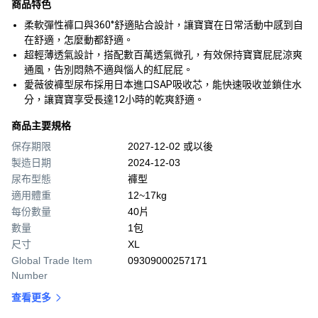
商品特色
柔軟彈性褲口與360°舒適貼合設計，讓寶寶在日常活動中感到自
在舒適，怎麼動都舒適。
超輕薄透氣設計，搭配數百萬透氣微孔，有效保持寶寶屁屁涼爽
通風，告別悶熱不適與惱人的紅屁屁。
愛薇彼褲型尿布採用日本進口SAP吸收芯，能快速吸收並鎖住水
分，讓寶寶享受長達12小時的乾爽舒適。
商品主要規格
保存期限
2027-12-02 或以後
製造日期
2024-12-03
尿布型態
褲型
適用體重
12~17kg
每份數量
40片
數量
1包
尺寸
XL
Global Trade Item
09309000257171
Number
查看更多