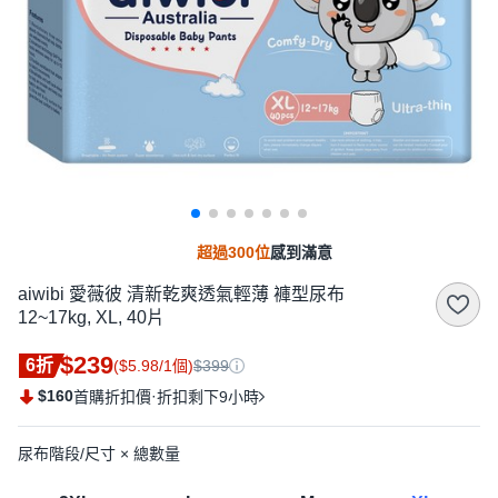
超過300位
感到滿意
aiwibi 愛薇彼 清新乾爽透氣輕薄 褲型尿布
12~17kg, XL, 40片
$239
6折
($5.98/1個)
$399
$160
·
首購折扣價
折扣剩下9小時
尿布階段/尺寸 × 總數量