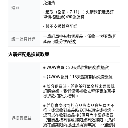
免運費
運費
- 超取（全家、7-11）：火箭速配產品訂
單價格超過$490免運費
- 暫不支援離島配送
一筆訂單中有數個產品，僅收一次運費(但
統一運費計算
產品可能分次配送)
火箭速配退換貨政策
※ WOW會員：30天鑑賞期內免費退貨
※ 非WOW會員：15天鑑賞期內免費退貨
※ 部分退貨時，若剩餘訂單金額未達最低
訂購金額，我們保留補收去程運費並直接
從退款扣除之權利。
※ 若您實際收到的商品與產品資訊頁面不
符，或您收到商品時發現有瑕疵或損壞，
您可以在收到商品後3個月內申請退換貨
退換貨權益
（若商品標有賞味期限或有效期限，您必
須在該期限內提出退換貨申請），但因製