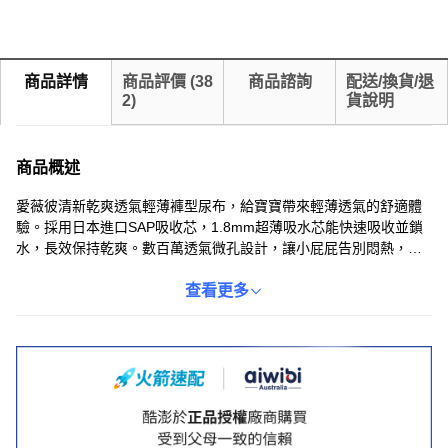
商品詳情
商品評價
(
38
商品諮詢
配送/換貨/退
2
)
貨說明
商品概述
愛薇彼清新乾爽透氣輕薄褲型尿布，給寶寶帶來輕薄透氣的舒適體
驗。採用日本進口SAP吸收芯，1.8mm超薄吸水芯能快速吸收並鎖
水，長效保持乾爽。數百萬透氣微孔設計，讓小屁屁告別悶熱，減
少紅屁屁和尿布疹的發生。柔軟彈性褲口與360°貼合設計，讓寶寶
活動自如，舒適度滿分。升級防水3D防漏罩，有效防止側漏，給寶
查看更多
寶全方位的呵護。