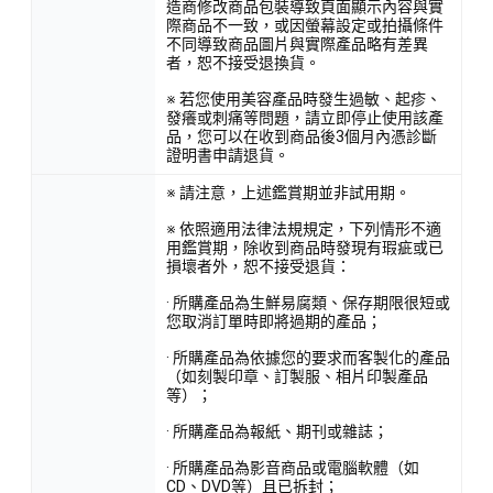
造商修改商品包裝導致頁面顯示內容與實
際商品不一致，或因螢幕設定或拍攝條件
不同導致商品圖片與實際產品略有差異
者，恕不接受退換貨。
※ 若您使用美容產品時發生過敏、起疹、
發癢或刺痛等問題，請立即停止使用該產
品，您可以在收到商品後3個月內憑診斷
證明書申請退貨。
※ 請注意，上述鑑賞期並非試用期。
※ 依照適用法律法規規定，下列情形不適
用鑑賞期，除收到商品時發現有瑕疵或已
損壞者外，恕不接受退貨：
· 所購產品為生鮮易腐類、保存期限很短或
您取消訂單時即將過期的產品；
· 所購產品為依據您的要求而客製化的產品
（如刻製印章、訂製服、相片印製產品
等）；
· 所購產品為報紙、期刊或雜誌；
· 所購產品為影音商品或電腦軟體（如
CD、DVD等）且已拆封；