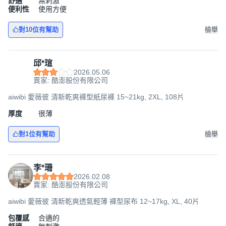
舒適
無刺激
便利性
使用方便
對10位有幫助
檢舉
邱*瑄
2026.05.06
賣家: 酷澎股份有限公司
aiwibi 愛薇彼 清新乾爽褲型紙尿褲 15~21kg, 2XL, 108片
厚度
很薄
對1位有幫助
檢舉
李*珊
2026.02.08
賣家: 酷澎股份有限公司
aiwibi 愛薇彼 清新乾爽透氣輕薄 褲型尿布 12~17kg, XL, 40片
包覆感
合適的