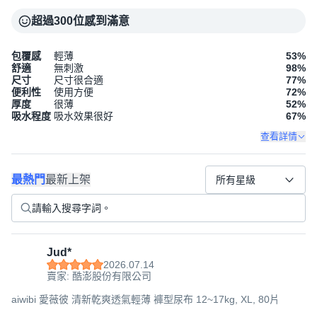
超過300位感到滿意
包覆感
輕薄
53
%
舒適
無刺激
98
%
尺寸
尺寸很合適
77
%
便利性
使用方便
72
%
厚度
很薄
52
%
吸水程度
吸水效果很好
67
%
查看詳情
最熱門
最新上架
所有星級
Jud*
2026.07.14
賣家: 酷澎股份有限公司
aiwibi 愛薇彼 清新乾爽透氣輕薄 褲型尿布 12~17kg, XL, 80片