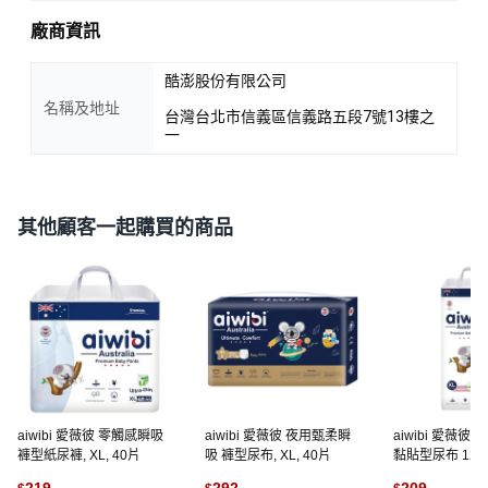
廠商資訊
酷澎股份有限公司
名稱及地址
台灣台北市信義區信義路五段7號13樓之
一
其他顧客一起購買的商品
aiwibi 愛薇彼 零觸感瞬吸
aiwibi 愛薇彼 夜用甄柔瞬
aiwibi 愛薇彼
褲型紙尿褲, XL, 40片
吸 褲型尿布, XL, 40片
黏貼型尿布 12~17
48片
219
292
209