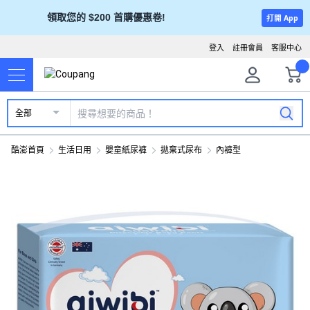
領取您的 $200 首購優惠卷!
打開 App
登入
註冊會員
客服中心
全部
酷澎首頁
生活日用
嬰童紙尿褲
拋棄式尿布
內褲型