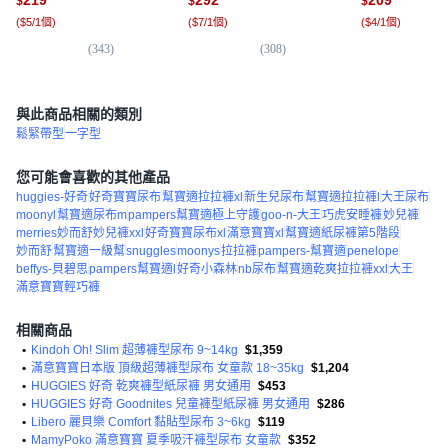
$
$
$
(
$5/1個
)
(
$7/1個
)
(
$4/1個
)
(
343
)
(
308
)
(
1
與此商品相關的類別
鬆緊帶型
一字型
您可能會喜歡的其他產品
huggies-好奇
好奇寶寶尿布
幫寶適拉拉褲xl
新生兒尿布
幫寶適拉拉褲l
大王尿布
moonyl
幫寶適尿布m
pampers幫寶適極上守護
goo-n-大王
巧虎安睡褲
妙兒褲
merries妙而舒妙兒褲xxl
好奇寶寶尿布xl
滿意寶寶xl
幫寶適紙尿褲第5階段
妙而舒
幫寶適一級幫
snuggles
moonys
拉拉褲
pampers-幫寶適
penelope
beffys-貝碧思
pampers幫寶適l
好奇小森林
nb尿布
幫寶適乾爽拉拉褲xxl
大王
滿意寶寶輕巧褲
相關商品
•
Kindoh Oh! Slim 超薄褲型尿布 9~14kg
$1,359
•
滿意寶寶日本版 頂級超薄褲型尿布 女童款 18~35kg
$1,204
•
HUGGIES 好奇 乾爽褲型紙尿褲 男女通用
$453
•
HUGGIES 好奇 Goodnites 兒童褲型紙尿褲 男女通用
$286
•
Libero 麗貝樂 Comfort 黏貼型尿布 3~6kg
$119
•
MamyPoko 滿意寶寶 夏季吸汗褲型尿布 女童款
$352