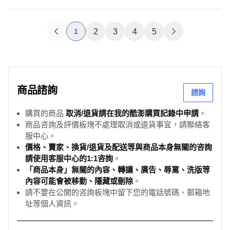
1
2
3
4
5
商品諮詢
諮詢
購買的商品
取消/退貨請在我的酷澎購買記錄中申請
。
商品咨詢及評價板塊不處理取消或退貨事宜，請聯絡客
服中心。
價格、賣家、換貨/退貨及配送等與商品本身無關的咨詢
請使用客服中心的1:1咨詢
。
「商品本身」無關的內容、轉讓、廣告、辱罵、洗版等
內容可能會被移動、隱藏或刪除
。
請不要在公開的咨詢板塊中留下您的電話號碼、郵箱地
址等個人資訊。