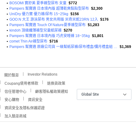
•
BOSOMI 寶舒美 夏季褲型尿布 女童
$772
•
Pampers 幫寶適 日本境內版 超薄乾爽黏貼型尿布
$2,300
•
UniDry 優力寶 優力褲/尿布 15~25kg
$156
•
GOO.N 大王 游泳尿布 男女共用版 米奇米妮23RN 12入
$176
•
Pampers 幫寶適 Touch Of Nature夏季褲型尿布
$1,283
•
kindoh 頂級纖薄褲型兒童紙尿褲
$270
•
Pampers 幫寶適 日本境內版 巧虎安睡褲 18~35kg
$1,801
•
comet Thin Air褲型尿布
$716
•
Pampers 幫寶適 原廠公司貨 一級幫紙尿褲/尿布禮盒/彌月禮盒組 黏貼型尿布 S(4~8kg) + M(6~11kg)
$1,369
Investor Relations
關於酷澎
Coupang使用者條款
退換貨政策
信任管理中心
顧客隱私權政策通知
Global Site
安心購物
資訊安全
資訊安全及隱私保護認證
加入酷澎商城