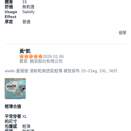
體重
15
舒適
無刺激
Usage
Satisfy
Effect
厚度
普通
檢舉
黃*凱
2026.01.06
賣家: 酷澎股份有限公司
aiwibi 愛薇彼 清新乾爽透氣輕薄 褲型尿布 15~21kg, 2XL, 36片
輕薄合適
平常穿著
XL
的尺寸
包覆感
輕薄