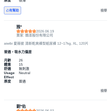
厚度
很薄
有幫助
檢舉
雅*
2026.06.19
賣家: 酷澎股份有限公司
aiwibi 愛薇彼 清新乾爽褲型紙尿褲 12~17kg, XL, 120片
普通，吸水力偏差
月齡
26
體重
15
舒適
無刺激
Usage
Neutral
Effect
厚度
普通
檢舉
劉*佑
2026.06.02