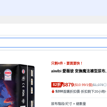
只剩
4
件，
要買要快！
aiwibi 愛薇彼 安撫魔法褲型尿布, L
$879
82折
($10.99/1個)
$1,079
$200
·
首購折扣價
折扣剩下20小時
尿布階段/尺寸 × 總數量