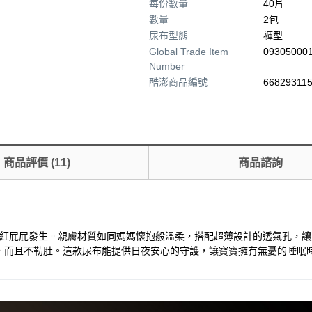
每份數量
40片
數量
2包
尿布型態
褲型
Global Trade Item
09305000
Number
酷澎商品編號
668293115
商品評價
(
11
)
商品諮詢
於減少紅屁屁發生。親膚材質如同媽媽懷抱般溫柔，搭配超薄設計的透氣孔
，而且不勒肚。這款尿布能提供日夜安心的守護，讓寶寶擁有無憂的睡眠