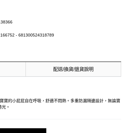
138366
166752 - 681300524318789
配送/換貨/退貨說明
，讓寶寶的小屁屁自在呼吸，舒適不悶熱。多重防漏隔邊設計，無論寶
時光。