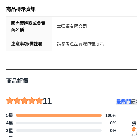
商品標示資訊
國內製造商或負責
幸運福有限公司
商名稱
注意事項/備註欄
請參考產品實際包裝所示
商品評價
11
最熱門
最
5星
100
%
4星
0
%
張
3星
0
%
賣