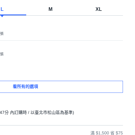
L
M
XL
1張
1張
看所有的選項
47分
內訂購時
/ 以臺北市松山區為基準
)
滿 $1,500 省 $75