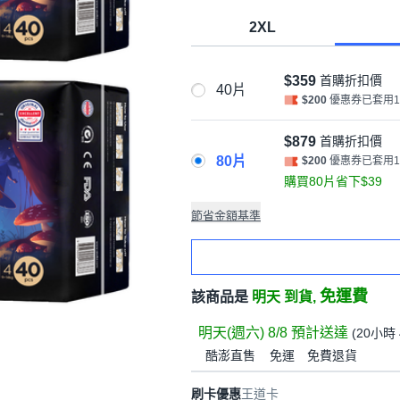
2XL
$359
首購折扣價
40片
$200
優惠券已套用
$879
首購折扣價
80片
$200
優惠券已套用
購買80片省下$39
節省金額基準
免運費
該商品是
明天 到貨,
明天(週六) 8/8
預計送達
(
20小時 
酷澎直售
免運
免費退貨
刷卡優惠
王道卡