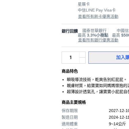
星展卡
中信LINE Pay Visa卡
查看所有刷卡優惠活動
國泰世華銀行
中國信
銀行回饋
最高
3.3%小樹點
最高
$5
查看所有銀行優惠活動
加入
商品特色
瞬吸導流技術，乾爽告別紅屁屁。
親膚材質，給寶寶如同媽媽懷抱的
超薄設計透氣孔，讓寶寶小屁屁自
商品主要規格
保存期限
2027-12-
製造日期
2024-12-1
適用體重
9~14公斤