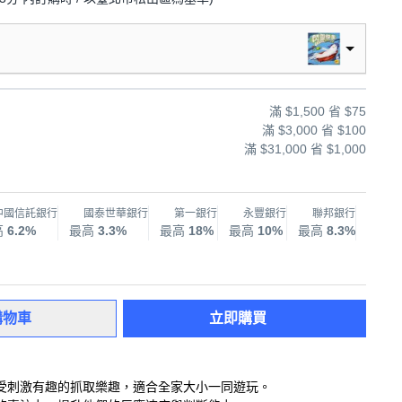
滿 $1,500 省 $75
滿 $3,000 省 $100
滿 $31,000 省 $1,000
中國信託銀行
國泰世華銀行
第一銀行
永豐銀行
聯邦銀行
兆
高
6.2%
最高
3.3%
最高
18%
最高
10%
最高
8.3%
最高
購物車
立即購買
受刺激有趣的抓取樂趣，適合全家大小一同遊玩。