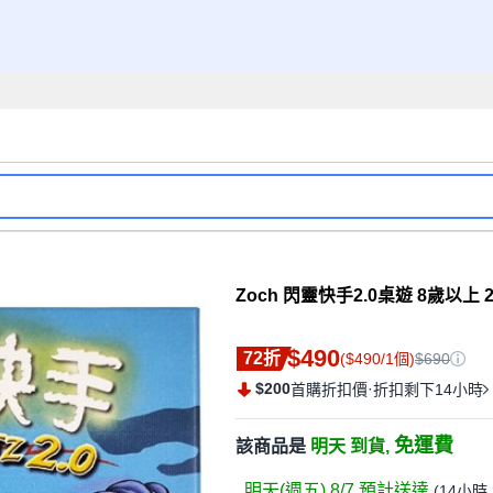
Zoch 閃靈快手2.0桌遊 8歲以上 2-
$490
72折
($490/1個)
$690
$200
·
首購折扣價
折扣剩下14小時
免運費
該商品是
明天 到貨,
明天(週五) 8/7
預計送達
(
14小時