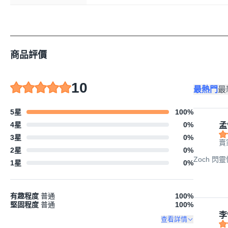
商品評價
10
最熱門
最
5星
100
%
4星
0
%
孟
3星
0
%
賣
2星
0
%
Zoch 閃靈
1星
0
%
有趣程度
普通
100
%
堅固程度
普通
100
%
李
查看詳情