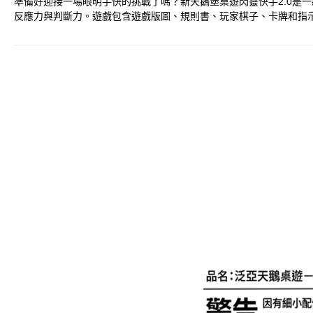
準備好迎接一場眼明手快的挑戰了嗎？新天鵝堡桌遊閃靈快手2.0是一
反應力與判斷力。遊戲包含遊戲版圖、規則書、玩家棋子、卡牌和指示