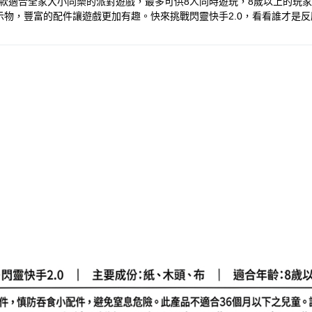
款適合全家大小同樂的派對遊戲，最多可供8人同時遊玩，8歲以上的玩家
物，豐富的配件讓遊戲更加有趣。快來挑戰閃靈快手2.0，看看誰才是