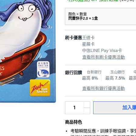
顏色 × 數量
閃靈快手2.0 × 1盒
刷卡優惠
王道卡
星展卡
中信LINE Pay Visa卡
查看所有刷卡優惠活動
銀行回饋
台新銀行
玉山銀行
最高
8%
最高
7.5%
最
查看所有銀行優惠活動
加入
商品特色
考驗瞬間反應，訓練手眼協調，享