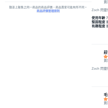
賣
酷澎上販售之同一商品的商品評價，商品賣家可能有所不同。
Zoch 閃靈
商品評價管理原則
使用年齡
7
堅固程度
有趣程度
莊
賣
Zoch 閃靈
毛
賣