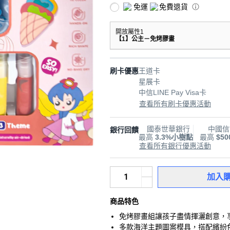
免運
免費退貨
開放屬性1
【1】公主－免烤膠畫
刷卡優惠
王道卡
星展卡
中信LINE Pay Visa卡
查看所有刷卡優惠活動
國泰世華銀行
中國信
銀行回饋
最高
3.3%小樹點
最高
$5
查看所有銀行優惠活動
加入
商品特色
免烤膠畫組讓孩子盡情揮灑創意，享
多款海洋主題圖案模具，搭配繽紛