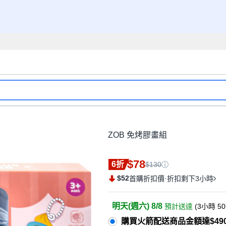
ZOB 免烤膠畫組
$78
6折
$130
$52
·
首購折扣價
折扣剩下3小時
明天(週六) 8/8
預計送達
(
3小時 5
購買火箭配送商品金額達$49