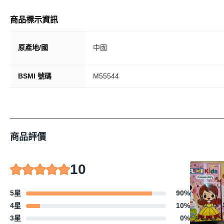
商品標示資訊
原產地/國
中國
BSMI 號碼
M55544
商品評價
10
5星
90
%
4星
10
%
3星
0
%