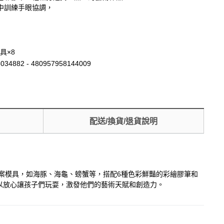
中訓練手眼協調，
具×8
034882 - 480957958144009
配送/換貨/退貨說明
圖案模具，如海豚、海龜、螃蟹等，搭配6種色彩鮮豔的彩繪膠筆和
以放心讓孩子們玩耍，激發他們的藝術天賦和創造力。