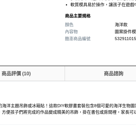
軟質模具易於操作，讓孩子在遊戲
商品主要規格
顏色
海洋款
內容物
圖案掛件模
酷澎商品編號
532911015
商品評價
(
10
)
商品諮詢
的海洋主題吊飾或冰箱貼！這款DIY軟膠畫套裝包含8個可愛的海洋生物
，方便孩子們將完成的作品變成精美的吊飾，掛在書包或房間裡，家長可