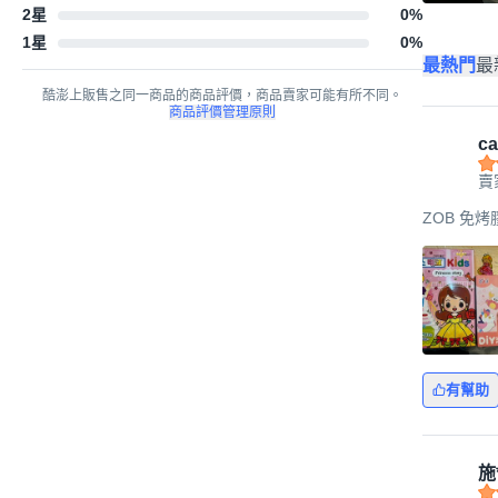
2星
0
%
1星
0
%
最熱門
最
酷澎上販售之同一商品的商品評價，商品賣家可能有所不同。
商品評價管理原則
ca
賣
ZOB 免
有幫助
施