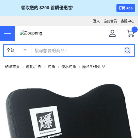
領取您的 $200 首購優惠卷!
打開 App
登入
註冊會員
客服中心
全部
酷澎首頁
運動/戶外
釣魚
淡水釣魚
座台/戶外用品