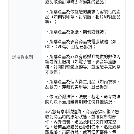
或您取消訂單時即將過期的產品；
．所購產品為依據您的要求而客製化的產
品（如刻製印章、訂製服、相片印製產品
等）；
．所購產品為報紙、期刊或雜誌；
．所購產品為影音商品或電腦軟體（如
CD、DVD等）且您已拆封；
．所購產品為非以有形媒介提供的數位內
退換貨限制
容或線上服務（如電子書、影音串流服
務、訂閱制軟體服務等）並經您事先同意
才提供；
．所購產品為個人衛生用品（如內衣褲、
刮鬍刀、穿戴式美甲等）且已拆封；
．依照台灣法律、法規、裁定、命令或法
院判決不適用鑑賞期的任何其他情況。
※若您有意申請退貨，商品必須回復至您
收到商品時的原始狀態，並確保所有部
件、內外包裝、贈品及附加文件的完整
性。若商品或贈品已拆封使用、貼紙或標
籤脫落、吊牌拆除、或有任何部件、包