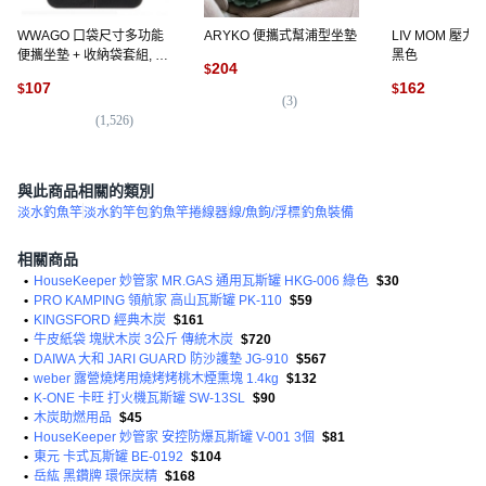
WWAGO 口袋尺寸多功能
ARYKO 便攜式幫浦型坐墊
LIV MOM 壓力
便攜坐墊 + 收納袋套組, 黑
黑色
204
$
色
107
162
$
$
(
3
)
(
1,526
)
(
4
與此商品相關的類別
淡水釣魚竿
淡水釣竿包
釣魚竿捲線器
線/魚鉤/浮標
釣魚裝備
相關商品
•
HouseKeeper 妙管家 MR.GAS 通用瓦斯罐 HKG-006 綠色
$30
•
PRO KAMPING 領航家 高山瓦斯罐 PK-110
$59
•
KINGSFORD 經典木炭
$161
•
牛皮紙袋 塊狀木炭 3公斤 傳統木炭
$720
•
DAIWA 大和 JARI GUARD 防沙護墊 JG-910
$567
•
weber 露營燒烤用燒烤烤桃木煙熏塊 1.4kg
$132
•
K-ONE 卡旺 打火機瓦斯罐 SW-13SL
$90
•
木炭助燃用品
$45
•
HouseKeeper 妙管家 安控防爆瓦斯罐 V-001 3個
$81
•
東元 卡式瓦斯罐 BE-0192
$104
•
岳紘 黑鑽牌 環保炭精
$168