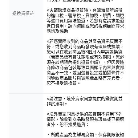
※火箭跨境商品退貨時，台灣海關所課徵
退換貨權益
的進口稅、營業稅、貨物稅、規費、關稅
等進口費用無法退還，若您有意請求退還
進口費用，請向海關或您的稅務顧問尋求
諮詢及協助
※若您實際收到的商品與產品資訊頁面不
符，或您收到商品時發現有瑕疵或損壞，
您可以在收到商品後3個月內申請退換貨
（若商品標有賞味期限或有效期限，您必
須在該期限內提出退貨申請），但因製造
商修改商品包裝導致頁面顯示內容與實際
商品不一致，或因螢幕設定或拍攝條件不
同導致商品圖片與實際產品略有差異者，
恕不接受退換貨。
※請注意，境外賣家同意提供的鑑賞期並
非試用期。
※境外賣家同意提供的鑑賞期不適用下列
情形，除收到商品時發現有瑕疵或已損壞
者外，恕不接受退貨：
．所購產品為生鮮易腐類、保存期限很短