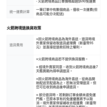
- 火箭跨境商品訂單價格超過$690免運費
一筆訂單中有數個商品，僅收一次運費(但
統一運費計算
商品可能分次配送)
火箭跨境退換貨政策
※因火箭跨境商品為海外直送，退貨時境
外賣家保留收取退貨處理費（新臺幣95
退貨費用
元）並直接從退款扣除之權利。
※火箭跨境商品恕不提供換貨服務。
※ 經境外賣家同意，收到火箭跨境商品後7
天鑑賞期內得申請退貨。
※因火箭跨境商品為海外直送，從商品開
始配送至配達為止，恕無法受理退貨，但
您可在收到商品後申請退貨。
※ 部分退貨時，若剩餘訂單金額未達免運
門檻，您原本享有的免運優惠將予以取
消，境外賣家保留補收去程運費（新臺幣
195元）並直接從退款扣除之權利。