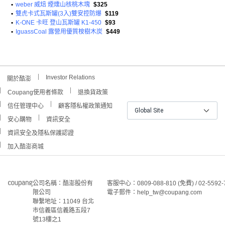
•
weber 威焙 煙燻山核桃木塊
$325
•
雙虎卡式瓦斯罐(3入)雙安控防爆
$119
•
K-ONE 卡旺 登山瓦斯罐 K1-450
$93
•
IguassCoal 露營用優質桉樹木炭
$449
Investor Relations
關於酷澎
Coupang使用者條款
退換貨政策
信任管理中心
顧客隱私權政策通知
Global Site
安心購物
資訊安全
資訊安全及隱私保護認證
加入酷澎商城
公司名稱：酷澎股份有
客服中心：0809-088-810 (免費) / 02-5592-
限公司
電子郵件：help_tw@coupang.com
聯繫地址：11049 台北
市信義區信義路五段7
號13樓之1