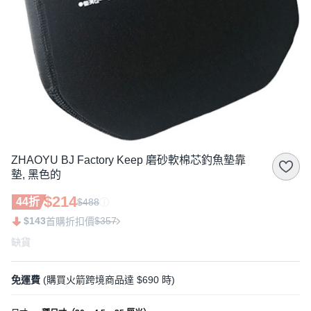
ZHAOYU BJ Factory Keep 磨砂軟棉芯釣魚墊靠
墊, 黑色的
$214
44折
$488
$143
$357
首購折扣價
缺貨
免運費
(購買火箭跨境商品達 $690 時)