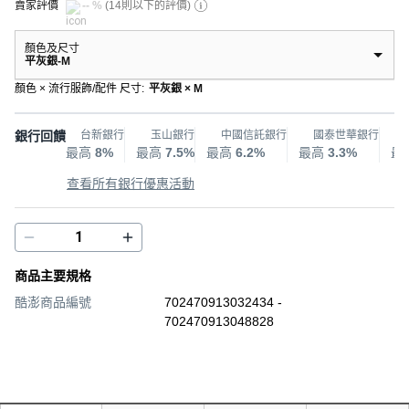
賣家評價
-- %
(
14則以下的評價
)
顏色及尺寸
平灰銀-M
顏色 × 流行服飾/配件 尺寸
:
平灰銀 × M
銀行回饋
台新銀行
玉山銀行
中國信託銀行
國泰世華銀行
最高
8%
最高
7.5%
最高
6.2%
最高
3.3%
最
查看所有銀行優惠活動
商品主要規格
酷澎商品編號
702470913032434 -
702470913048828