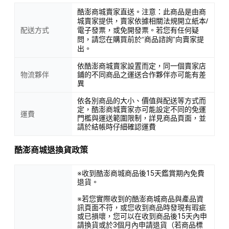
酷澎商城賣家直送。注意：此商品是由商
城賣家提供，賣家依據相關法規開立紙本/
配送方式
電子發票，或免開發票。若您有任何疑
問，請您在購買前於“商品諮詢”向賣家提
出。
依酷澎商城賣家設置而定，同一個賣家店
物流夥伴
鋪的不同商品之運送合作夥伴亦可能有差
異
依各別商品的大小、價值與配送等方式而
定，酷澎商城賣家亦可能設定不同的免運
運費
門檻與運送範圍限制，詳見商品頁面，並
請於結帳時仔細確認運費
酷澎商城退換貨政策
※收到酷澎商城商品後15天鑑賞期內免費
退貨。
※若您實際收到的酷澎商城商品與產品資
訊頁面不符，或您收到商品時發現有瑕疵
或已損壞，您可以在收到商品後15天內申
請換貨或於3個月內申請退貨（若商品標