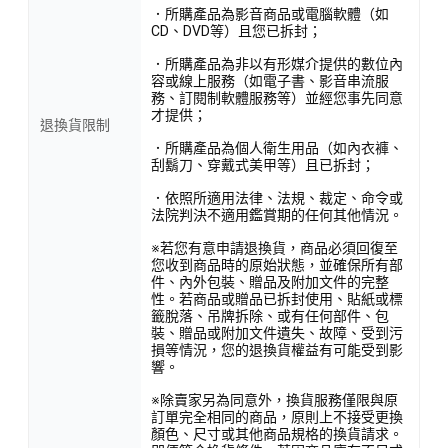
．所購產品為影音商品或電腦軟體（如
CD、DVD等）且您已拆封；
．所購產品為非以有形媒介提供的數位內
容或線上服務（如電子書、影音串流服
務、訂閱制軟體服務等）並經您事先同意
才提供；
退換貨限制
．所購產品為個人衛生用品（如內衣褲、
刮鬍刀、穿戴式美甲等）且已拆封；
．依照所適用法律、法規、裁定、命令或
法院判決不適用鑑賞期的任何其他情況。
※若您有意申請退換貨，商品必須回復至
您收到商品時的原始狀態，並確保所有部
件、內外包裝、贈品及附加文件的完整
性。若商品或贈品已拆封使用、貼紙或標
籤脫落、吊牌拆除、或有任何部件、包
裝、贈品或附加文件遺失、故障、受到污
損等情況，您的退換貨權益有可能受到影
響。
※除賣家另為同意外，換貨服務僅限與原
訂單完全相同的商品，原則上不接受更換
顏色、尺寸或其他商品規格的換貨請求。