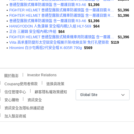
•
普通型露臉式機車防護頭盔 含一層護目鏡 R3-A6
$1,396
•
FIGHTER HELMET 普通型露臉式機車防護頭盔 含一層護目鏡 R3-A6
$1,396
•
FIGHTER HELMET 普通型露臉式機車防護頭盔 含一層護目鏡 R3-A6
$1,396
•
普通型露臉式機車防護頭盔 含一層護目鏡 R3-A6
$1,396
•
HANGYODON 人魚漢頓 安全帽内襯2入組 HLY-569
$64
•
正台 三麗鷗 安全帽內襯2件組
$64
•
FIGHTER HELMET 普通型露臉式騎乘機車用防護頭盔 含一層護目鏡 R3A6 1350g
$1,396
•
Viita 高承重防變形太空鋁安全帽展示架/收納支架 免打孔壁掛款
$119
•
Hiromimi 白沙屯媽祖2代安全帽 K-805R 790g
$569
Investor Relations
關於酷澎
Coupang使用者條款
退換貨政策
信任管理中心
顧客隱私權政策通知
Global Site
安心購物
資訊安全
資訊安全及隱私保護認證
加入酷澎商城