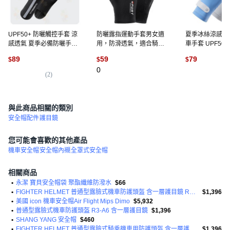
UPF50+ 防曬觸控手套 涼
防曬露指運動手套男女適
夏季冰絲涼感透
感透氣 夏季必備防曬手套
用，防滑透氣，適合騎車
車手套 UPF50+,
防曬手套 手套 防曬 涼感防
開車釣魚, 黑色
色
89
59
79
$
$
$
曬 冰絲手套 涼感手套 透氣
0
手套 觸控手套 運動手套 外
(
2
)
(
4
)
送手套 透氣 機車, 【可觸
控防曬手套】, 黑色
與此商品相關的類別
安全帽配件
護目鏡
您可能會喜歡的其他產品
機車安全帽
安全帽內襯
全罩式安全帽
相關商品
•
永潔 寶貝安全帽袋 聚酯纖維防潑水
$66
•
FIGHTER HELMET 普通型露臉式機車防護頭盔 含一層護目鏡 R3-A6
$1,396
•
美國 icon 機車安全帽Air Flight Mips Dimo
$5,932
•
普通型露臉式機車防護頭盔 R3-A6 含一層護目鏡
$1,396
•
SHANG YANG 安全帽
$460
•
FIGHTER HELMET 普通型露臉式騎乘機車用防護頭盔 含一層護目鏡 R3A6 1350g
$1,396