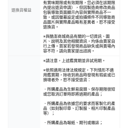
有賞味期限或有效期限，您必須在該期限
內提出退貨申請），但因製造商修改商品
退換貨權益
包裝導致頁面顯示內容與實際商品不一
致，或因螢幕設定或拍攝條件不同導致商
品圖片與實際產品略有差異者，恕不接受
退換貨。
※與酷澎商城商品有關的一切資訊、圖
片、說明及其他相關資訊，均係由賣家自
行上傳。買家若發現商品缺失或與賣場內
容不符，請向賣家提出諮詢。
※請注意，上述鑑賞期並非試用期。
※依照適用法律法規規定，下列情形不適
用鑑賞期，除收到商品時發現有瑕疵或已
損壞者外，恕不接受退貨：
．所購產品為生鮮易腐類、保存期限很短
或您取消訂單時即將過期的產品；
．所購產品為依據您的要求而客製化的產
品（如刻製印章、訂製服、相片印製產品
等）；
．所購產品為報紙、期刊或雜誌；