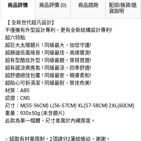
商品詳情
商品評價
(
0
)
商品諮詢
配送/換貨/退
貨說明
【 全新世代超凡設計】
不僅擁有外型設計專利，更有全新結構設計專利!
超六特點:
超巨大太陽鏡片 ! 同級最大，加倍守護!
超靜謐低風噪音 ! 同級最佳，高速實測!
超有型酷炫外型 ! 同級最靚，穿搭首選!
超有感涼爽進氣 ! 同級最涼，四季舒適!
超舒適絕佳包覆 ! 同級最密，親膚柔和!
超貼心可拆清潔 ! 同級最耐，質佳色美!
材質：ABS
認證：CNS
尺寸：M(55-56CM) L(56-57CM) XL(57-58CM) 2XL(60CM)
重量：930±50g (未含鏡片)
此款為單一帽體，尺寸差異於內襯厚度。
✅超取有材基限制，2頂請分2筆結帳幼，謝謝。