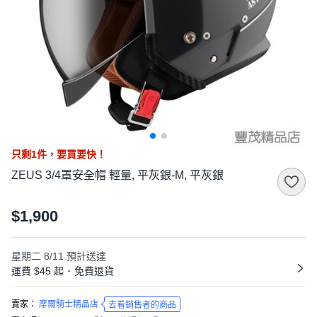
只剩
1
件，
要買要快！
ZEUS 3/4罩安全帽 輕量, 平灰銀-M, 平灰銀
$1,900
星期二 8/11
預計送達
運費 $45 起
･
免費退貨
賣家：
摩爾騎士精品店
去看銷售者的商品