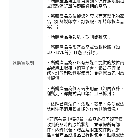
．所購產品為生鮮易腐類、保存期限很短
或您取消訂單時即將過期的產品；
．所購產品為依據您的要求而客製化的產
品（如刻製印章、訂製服、相片印製產品
等）；
．所購產品為報紙、期刊或雜誌；
．所購產品為影音商品或電腦軟體（如
CD、DVD等）且您已拆封；
．所購產品為非以有形媒介提供的數位內
退換貨限制
容或線上服務（如電子書、影音串流服
務、訂閱制軟體服務等）並經您事先同意
才提供；
．所購產品為個人衛生用品（如內衣褲、
刮鬍刀、穿戴式美甲等）且已拆封；
．依照台灣法律、法規、裁定、命令或法
院判決不適用鑑賞期的任何其他情況。
※若您有意申請退貨，商品必須回復至您
收到商品時的原始狀態，並確保所有部
件、內外包裝、贈品及附加文件的完整
性。若商品或贈品已拆封使用、貼紙或標