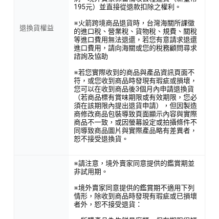
195元）並直接從退款扣除之權利。
※火箭跨境商品退貨時，台灣海關所課徵
退換貨權益
的進口稅、營業稅、貨物稅、規費、關稅
等進口費用無法退還，若您有意請求退還
進口費用，請向海關或您的稅務顧問尋求
諮詢及協助
※若您實際收到的商品與產品資訊頁面不
符，或您收到商品時發現有瑕疵或損壞，
您可以在收到商品後3個月內申請退換貨
（若商品標有賞味期限或有效期限，您必
須在該期限內提出退貨申請），但因製造
商修改商品包裝導致頁面顯示內容與實際
商品不一致，或因螢幕設定或拍攝條件不
同導致商品圖片與實際產品略有差異者，
恕不接受退換貨。
※請注意，境外賣家同意提供的鑑賞期並
非試用期。
※境外賣家同意提供的鑑賞期不適用下列
情形，除收到商品時發現有瑕疵或已損壞
者外，恕不接受退貨：