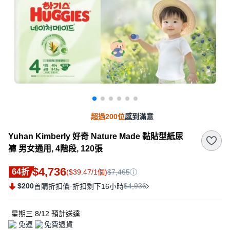
超過200位
感到滿意
Yuhan Kimberly 好奇 Nature Made 黏貼型紙尿
褲 男女通用, 4階段, 120張
$4,736
64折
($39.47/1個)
$7,465
$200
·
$4,936
首購折扣價
折扣剩下16小時
星期三 8/12
預計送達
免運
免費退貨