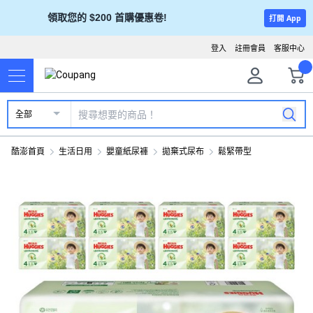
領取您的 $200 首購優惠卷!
打開 App
登入
註冊會員
客服中心
全部
酷澎首頁
生活日用
嬰童紙尿褲
拋棄式尿布
鬆緊帶型