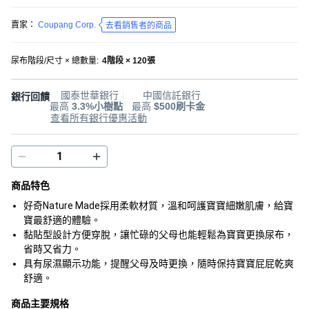
賣家：
Coupang Corp.
去看銷售者的商品
尿布階段/尺寸 × 總數量
:
4階段 × 120張
國泰世華銀行
中國信託銀行
銀行回饋
最高
3.3%小樹點
最高
$500刷卡金
查看所有銀行優惠活動
商品特色
好奇Nature Made採用柔軟材質，溫和呵護寶寶細嫩肌膚，給寶
寶最舒適的體驗。
黏貼型設計方便穿脫，讓忙碌的父母也能輕鬆為寶寶更換尿布，
省時又省力。
具有尿濕顯示功能，提醒父母及時更換，隨時保持寶寶屁屁乾爽
舒適。
商品主要規格