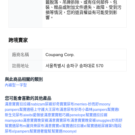
籤脫落、吊牌拆除、或有任何部件、包
裝、贈品或附加文件遺失、故障、受到污
損等情況，您的退貨權益有可能受到影
響。
跨境賣家
廠商名稱
Coupang Corp.
註冊地址
서울특별시 송파구 송파대로 570
與此商品相關的類別
內褲型
一字型
您可能會喜歡的其他產品
滿意寶寶
拉拉褲
nabizam尿褲
好奇寶寶尿布
merries-妙而舒
moony
pampers幫寶適極上守護
大王尿布
滿意尿布
好奇小森林
pampers幫寶適l
新生兒尿布
aiwibi愛薇彼
滿意寶寶輕巧褲
penelope
幫寶適拉拉褲
mamypoko滿意寶寶晚安褲
滿意寶寶尿布
滿意寶寶晚安褲
snuggles
妙而舒
幫寶適尿布m
麗貝樂尿布
滿意寶寶xl
幫寶適拉拉褲xl
幫寶適紙尿褲第5階段
尿布xl
pampers幫寶適奢寵幫
幫寶適
moonyxl