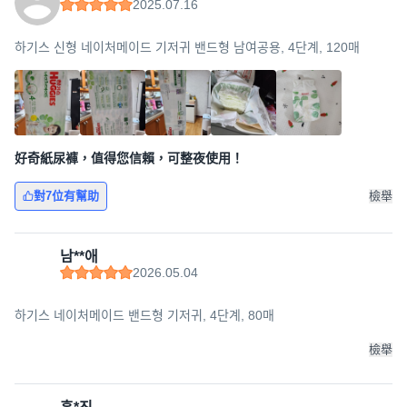
2025.07.16
하기스 신형 네이처메이드 기저귀 밴드형 남여공용, 4단계, 120매
好奇紙尿褲，值得您信賴，可整夜使用！
對7位有幫助
檢舉
남**애
2026.05.04
하기스 네이처메이드 밴드형 기저귀, 4단계, 80매
檢舉