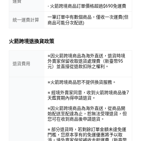
運費
- 火箭跨境商品訂單價格超過$690免運費
一筆訂單中有數個商品，僅收一次運費(但
統一運費計算
商品可能分次配送)
火箭跨境退換貨政策
※因火箭跨境商品為海外直送，退貨時境
外賣家保留收取退貨處理費（新臺幣95
退貨費用
元）並直接從退款扣除之權利。
※火箭跨境商品恕不提供換貨服務。
※ 經境外賣家同意，收到火箭跨境商品後7
天鑑賞期內得申請退貨。
※因火箭跨境商品為海外直送，從商品開
始配送至配達為止，恕無法受理退貨，但
您可在收到商品後申請退貨。
※ 部分退貨時，若剩餘訂單金額未達免運
門檻，您原本享有的免運優惠將予以取
消，境外賣家保留補收去程運費（新臺幣