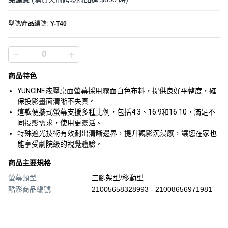
型號/產品編號
:
Y-T40
商品特色
YUNCINE液壓桌面螢幕採用霧面白色布料，提供良好平整度，確
保投影畫面清晰不失真。
這款便攜式螢幕支援多種比例，包括4:3、16:9和16:10，滿足不
同投影需求，使用更靈活。
特殊遮光技術有效劃出清晰邊界，提升觀影沉浸感，讓您在家也
能享受劇院級的視覺體驗。
商品主要規格
螢幕類型
三腳架型/移動型
酷澎商品編號
21005658328993 - 21008656971981