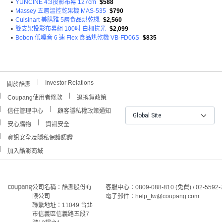
•
YUNCINE 4:3投影布幕 127cm
$588
•
Massey 五層溫控乾果機 MAS-535
$790
•
Cuisinart 美膳雅 5層食品烘乾機
$2,560
•
雙支架投影布幕組 100吋 白柵抗光
$2,099
•
Bobon 低噪音 6 速 Flex 食品烘乾機 VB-FD06S
$835
Investor Relations
關於酷澎
Coupang使用者條款
退換貨政策
信任管理中心
顧客隱私權政策通知
Global Site
安心購物
資訊安全
資訊安全及隱私保護認證
加入酷澎商城
公司名稱：酷澎股份有
客服中心：0809-088-810 (免費) / 02-5592-
限公司
電子郵件：help_tw@coupang.com
聯繫地址：11049 台北
市信義區信義路五段7