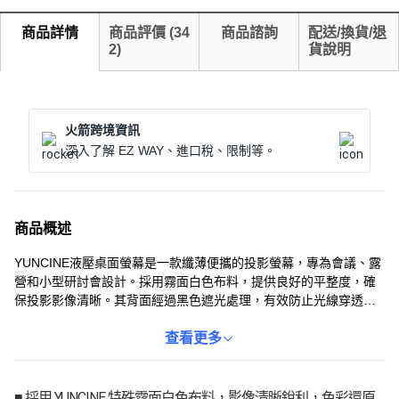
商品詳情
商品評價
(
34
商品諮詢
配送/換貨/退
2
)
貨說明
火箭跨境資訊
深入了解 EZ WAY、進口稅、限制等。
商品概述
YUNCINE液壓桌面螢幕是一款纖薄便攜的投影螢幕，專為會議、露
營和小型研討會設計。採用霧面白色布料，提供良好的平整度，確
保投影影像清晰。其背面經過黑色遮光處理，有效防止光線穿透，
呈現更深邃的影像。具備160度寬視角，從任何角度觀看都清晰明
亮。穩定的液壓設計和單觸式鎖定裝置，讓螢幕操作簡單方便，輕
查看更多
鬆享受高品質的投影體驗。
■ 採用 YUNCINE 特殊霧面白色布料，影像清晰銳利，色彩還原