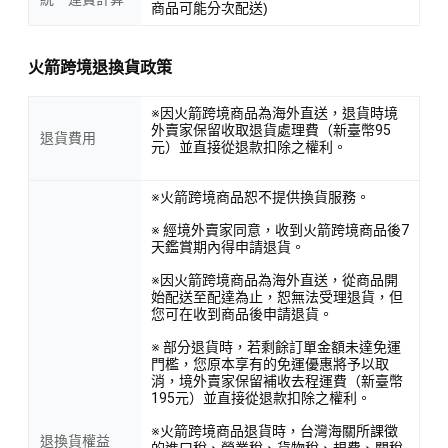
商品可能分次配送)
火箭跨境退換貨政策
※因火箭跨境商品為海外直送，退貨時境
外賣家保留收取退貨處理費（新臺幣95
退貨費用
元）並直接從退款扣除之權利。
※火箭跨境商品恕不提供換貨服務。
※ 經境外賣家同意，收到火箭跨境商品後7
天鑑賞期內得申請退貨。
※因火箭跨境商品為海外直送，從商品開
始配送至配達為止，恕無法受理退貨，但
您可在收到商品後申請退貨。
※ 部分退貨時，若剩餘訂單金額未達免運
門檻，您原本享有的免運優惠將予以取
消，境外賣家保留補收去程運費（新臺幣
195元）並直接從退款扣除之權利。
※火箭跨境商品退貨時，台灣海關所課徵
退換貨權益
的進口稅、營業稅、貨物稅、規費、關稅