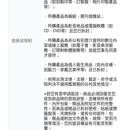
品（如刻製印章、訂製服、相片印製產品
等）；
．所購產品為報紙、期刊或雜誌；
．所購產品為影音商品或電腦軟體（如
CD、DVD等）且您已拆封；
．所購產品為非以有形媒介提供的數位內
退換貨限制
容或線上服務（如電子書、影音串流服
務、訂閱制軟體服務等）並經您事先同意
才提供；
．所購產品為個人衛生用品（如內衣褲、
刮鬍刀、穿戴式美甲等）且已拆封；
．依照台灣法律、法規、裁定、命令或法
院判決不適用鑑賞期的任何其他情況。
※若您有意申請退貨，商品必須回復至您
收到商品時的原始狀態，並確保所有部
件、內外包裝、贈品及附加文件的完整
性。若商品或贈品已拆封使用、貼紙或標
籤脫落、吊牌拆除、或有任何部件、包
裝、贈品或附加文件遺失、故障、受到污
損等情況，您的退貨權益有可能受到影
響。