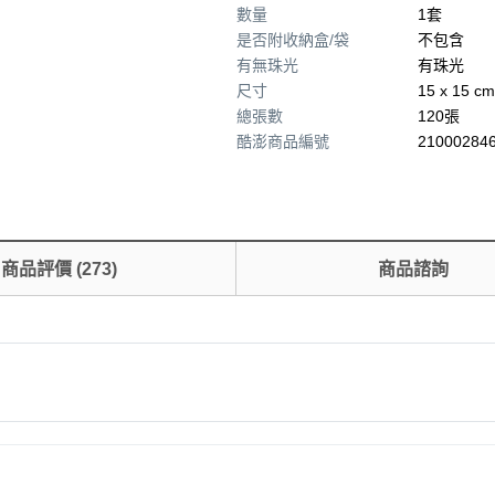
數量
1套
是否附收納盒/袋
不包含
有無珠光
有珠光
尺寸
15 x 15 cm
總張數
120張
酷澎商品編號
210002846
商品評價
(
273
)
商品諮詢