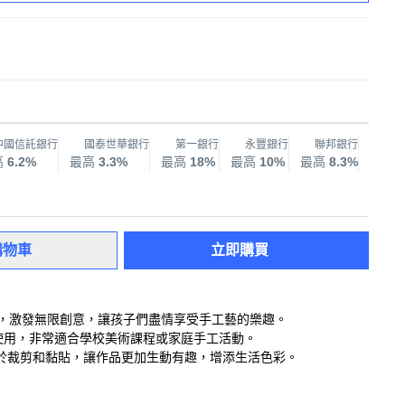
中國信託銀行
國泰世華銀行
第一銀行
永豐銀行
聯邦銀行
兆
高
6.2%
最高
3.3%
最高
18%
最高
10%
最高
8.3%
最高
購物車
立即購買
色，激發無限創意，讓孩子們盡情享受手工藝的樂趣。
間使用，非常適合學校美術課程或家庭手工活動。
於裁剪和黏貼，讓作品更加生動有趣，增添生活色彩。