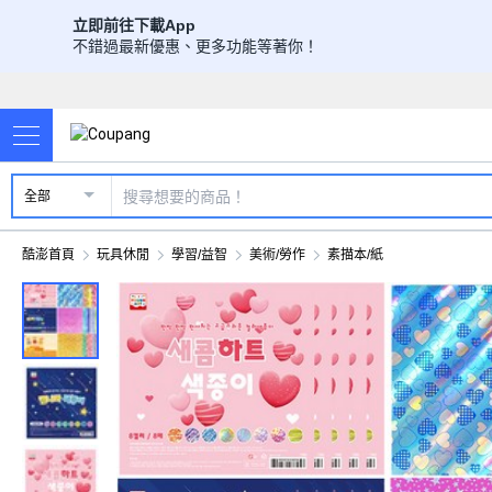
立即前往下載App
不錯過最新優惠、更多功能等著你！
全部
酷澎首頁
玩具休閒
學習/益智
美術/勞作
素描本/紙