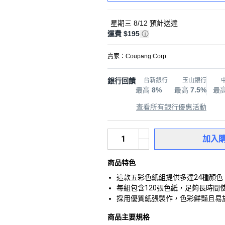
星期三 8/12
預計送達
運費 $195
賣家：
Coupang Corp.
銀行回饋
台新銀行
玉山銀行
最高
8%
最高
7.5%
最
查看所有銀行優惠活動
加入
商品特色
這款五彩色紙組提供多達24種顏
每組包含120張色紙，足夠長時
採用優質紙張製作，色彩鮮豔且易
商品主要規格