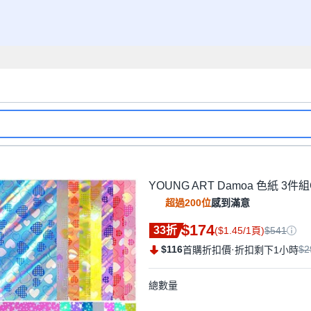
YOUNG ART Damoa 色紙 3件組C
超過200位
感到滿意
$174
33折
($1.45/1頁)
$541
$116
·
$2
首購折扣價
折扣剩下1小時
總數量