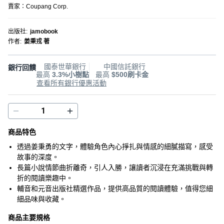
賣家：
Coupang Corp.
出版社
:
jamobook
作者
:
姜秉戎 著
國泰世華銀行
中國信託銀行
銀行回饋
最高
3.3%小樹點
最高
$500刷卡金
查看所有銀行優惠活動
商品特色
透過姜秉勇的文字，體驗角色內心掙扎與情感的細膩描寫，感受
故事的深度。
長篇小說情節曲折離奇，引人入勝，讓讀者沉浸在充滿挑戰與轉
折的閱讀樂趣中。
輔音和元音出版社精選作品，提供高品質的閱讀體驗，值得您細
細品味與收藏。
商品主要規格