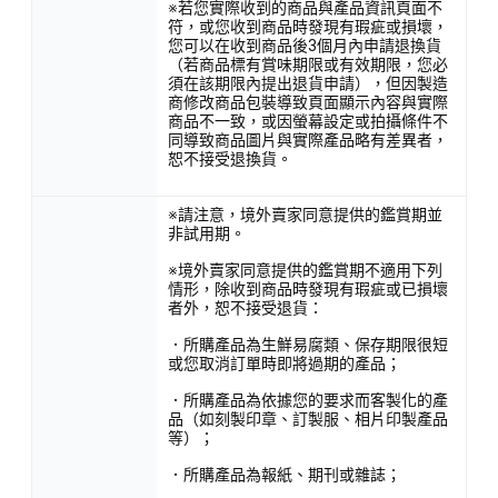
※若您實際收到的商品與產品資訊頁面不
符，或您收到商品時發現有瑕疵或損壞，
您可以在收到商品後3個月內申請退換貨
（若商品標有賞味期限或有效期限，您必
須在該期限內提出退貨申請），但因製造
商修改商品包裝導致頁面顯示內容與實際
商品不一致，或因螢幕設定或拍攝條件不
同導致商品圖片與實際產品略有差異者，
恕不接受退換貨。
※請注意，境外賣家同意提供的鑑賞期並
非試用期。
※境外賣家同意提供的鑑賞期不適用下列
情形，除收到商品時發現有瑕疵或已損壞
者外，恕不接受退貨：
．所購產品為生鮮易腐類、保存期限很短
或您取消訂單時即將過期的產品；
．所購產品為依據您的要求而客製化的產
品（如刻製印章、訂製服、相片印製產品
等）；
．所購產品為報紙、期刊或雜誌；