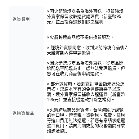
※因火箭跨境商品為海外直送，退貨時境
外賣家保留收取退貨處理費（新臺幣95
退貨費用
元）並直接從退款扣除之權利。
※火箭跨境商品恕不提供換貨服務。
※ 經境外賣家同意，收到火箭跨境商品後7
天鑑賞期內得申請退貨。
※因火箭跨境商品為海外直送，從商品開
始配送至配達為止，恕無法受理退貨，但
您可在收到商品後申請退貨。
※ 部分退貨時，若剩餘訂單金額未達免運
門檻，您原本享有的免運優惠將予以取
消，境外賣家保留補收去程運費（新臺幣
195元）並直接從退款扣除之權利。
※火箭跨境商品退貨時，台灣海關所課徵
退換貨權益
的進口稅、營業稅、貨物稅、規費、關稅
等進口費用無法退還，若您有意請求退還
進口費用，請向海關或您的稅務顧問尋求
諮詢及協助