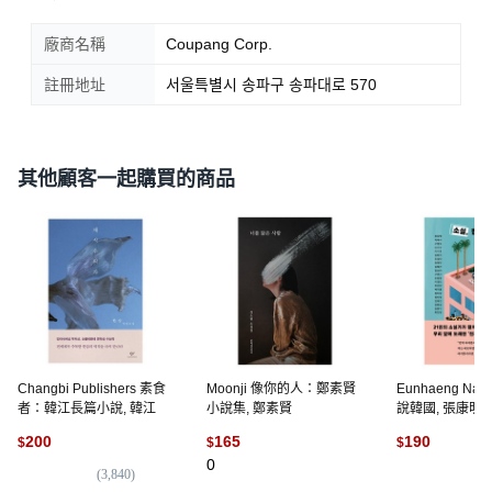
廠商名稱
Coupang Corp.
註冊地址
서울특별시 송파구 송파대로 570
其他顧客一起購買的商品
Changbi Publishers 素食
Moonji 像你的人：鄭素賢
Eunhaeng Na
者：韓江長篇小說, 韓江
小說集, 鄭素賢
說韓國, 張康明, 
丙模, 李西秀, 
200
165
190
$
$
$
0
(
3,840
)
(
4
)