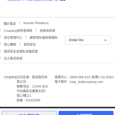
Investor Relations
關於酷澎
Coupang使用者條款
退換貨政策
信任管理中心
顧客隱私權政策通知
Global Site
安心購物
資訊安全
資訊安全及隱私保護認證
加入酷澎商城
公司名稱：酷澎股份有
客服中心：0809-088-810 (免費) / 02-5592-
限公司
電子郵件：
help_tw@coupang.com
聯繫地址：11049 台北
市信義區信義路五段7
號13樓之1
統編：91002999
1
©Coupang Taiwan Co., Ltd. 保留所有權利。
本網站上顯示的所有商標、標誌和服務標誌均為酷澎股份有