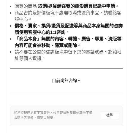
購買的商品
取消/退貨請在我的酷澎購買記錄中申請
。
商品咨詢及評價板塊不處理取消或退貨事宜，請聯絡客
服中心。
價格、賣家、換貨/退貨及配送等與商品本身無關的咨詢
請使用客服中心的1:1咨詢
。
「商品本身」無關的內容、轉讓、廣告、辱罵、洗版等
內容可能會被移動、隱藏或刪除
。
請不要在公開的咨詢板塊中留下您的電話號碼、郵箱地
址等個人資訊。
目前尚無咨詢。
如您發現商品有不實廣告、侵害智慧財產權或其他不適
檢舉
合銷售之情形，請提出檢舉