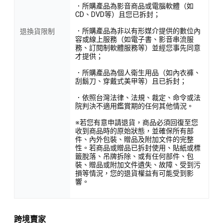
．所購產品為影音商品或電腦軟體（如
CD、DVD等）且您已拆封；
．所購產品為非以有形媒介提供的數位內
退換貨限制
容或線上服務（如電子書、影音串流服
務、訂閱制軟體服務等）並經您事先同意
才提供；
．所購產品為個人衛生用品（如內衣褲、
刮鬍刀、穿戴式美甲等）且已拆封；
．依照台灣法律、法規、裁定、命令或法
院判決不適用鑑賞期的任何其他情況。
※若您有意申請退貨，商品必須回復至您
收到商品時的原始狀態，並確保所有部
件、內外包裝、贈品及附加文件的完整
性。若商品或贈品已拆封使用、貼紙或標
籤脫落、吊牌拆除、或有任何部件、包
裝、贈品或附加文件遺失、故障、受到污
損等情況，您的退貨權益有可能受到影
響。
跨境賣家