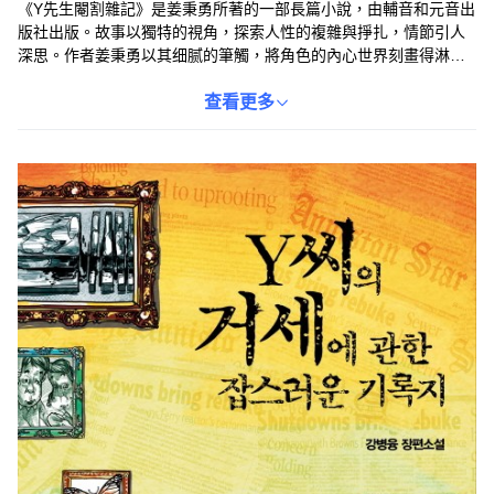
《Y先生閹割雜記》是姜秉勇所著的一部長篇小說，由輔音和元音出
版社出版。故事以獨特的視角，探索人性的複雜與掙扎，情節引人
深思。作者姜秉勇以其细腻的筆觸，將角色的內心世界刻畫得淋漓
盡致，讓讀者能夠深入體驗故事中的情感與衝突。本書適合喜歡深
度文學作品的讀者，帶領您進入一個充滿挑戰與反思的閱讀之旅。
查看更多
ISBN為9788957076569，非套書。