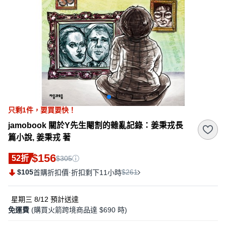
只剩
1
件，
要買要快！
jamobook 關於Y先生閹割的雜亂記錄：姜秉戎長
篇小說, 姜秉戎 著
$156
52折
$305
$105
·
$261
首購折扣價
折扣剩下11小時
星期三 8/12
預計送達
免運費
(購買火箭跨境商品達 $690 時)