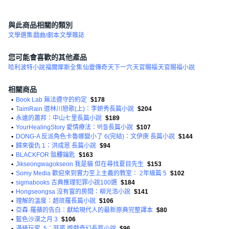
與此商品相關的類別
文學選集
戲曲/劇本
文學雜誌
您可能會喜歡的其他產品
哈利波特小說
福爾摩斯全集
仙靈傳奇
天下一穴
天官賜福
天官賜福小說
相關商品
•
Book Lab 無法遵守的約定
$178
•
TaimRain 道林川戀歌(上)：李妍秀長篇小說
$204
•
永遠的蕭邦：中山七里長篇小說
$189
•
YourHealingStory 愛情療法：버들長篇小說
$107
•
DONG-A 反派角色卡魯娜變小了 6(完結)：文伊庚 長篇小說
$144
•
歸來復仇 1：洪成恩 長篇小說
$94
•
BLACKFOR 骷髏鑰匙
$163
•
Jikseongwagokseon 我是貓 但在尋找夏目先生
$153
•
Somy Media 歡迎來到實力至上主義的教室： 2年級篇 5
$102
•
sigmabooks 古典推理犯罪小說100選
$184
•
Hongseongsa 沒有窗的房間：柳光浩小說
$141
•
理解的溫度：趙琉羅長篇小說
$106
•
亞森·羅蘋的告白：獻給現代人的最新原典完整譯本
$80
•
藍色沙漠之月 3
$106
•
滿級玩家. 5：菲裘 遊戲奇幻長篇小說
$96