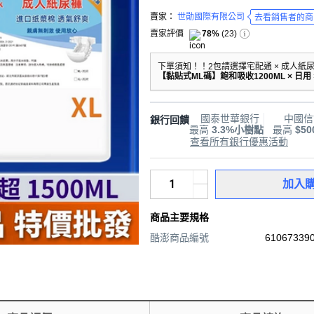
賣家：
世勛國際有限公司
去看銷售者的商
賣家評價
78%
(
23
)
下單須知！！2包請選擇宅配通 × 成人紙尿褲
【黏贴式ML碼】鲍和吸收1200ML × 日用 × 
國泰世華銀行
中國信
銀行回饋
最高
3.3%小樹點
最高
$5
查看所有銀行優惠活動
加入
商品主要規格
酷澎商品編號
610673390