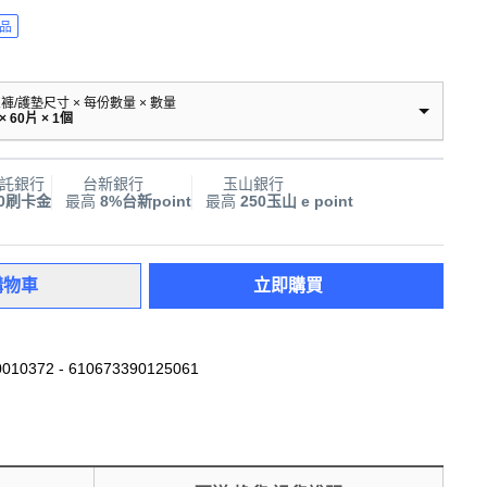
品
/護墊尺寸 × 每份數量 × 數量
60片 × 1個
託銀行
台新銀行
玉山銀行
00刷卡金
最高
8%台新point
最高
250玉山 e point
購物車
立即購買
010372 - 610673390125061