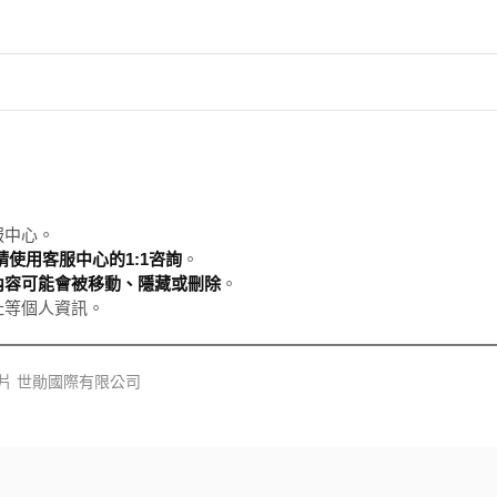
服中心。
使用客服中心的1:1咨詢
。
內容可能會被移動、隱藏或刪除
。
址等個人資訊。
 60片 世勛國際有限公司