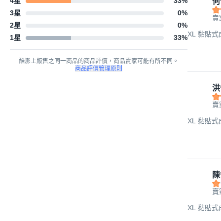
4星
33
%
何
3星
0
%
賣
2星
0
%
XL 黏貼式
1星
33
%
酷澎上販售之同一商品的商品評價，商品賣家可能有所不同。
商品評價管理原則
洪
賣
XL 黏貼式
陳
賣
XL 黏貼式