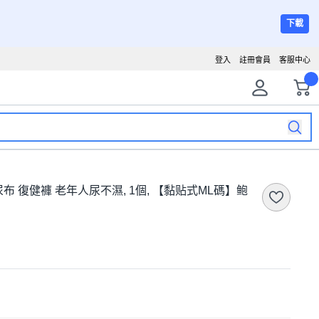
下載
登入
註冊會員
客服中心
布 復健褲 老年人尿不濕, 1個, 【黏贴式ML碼】鲍